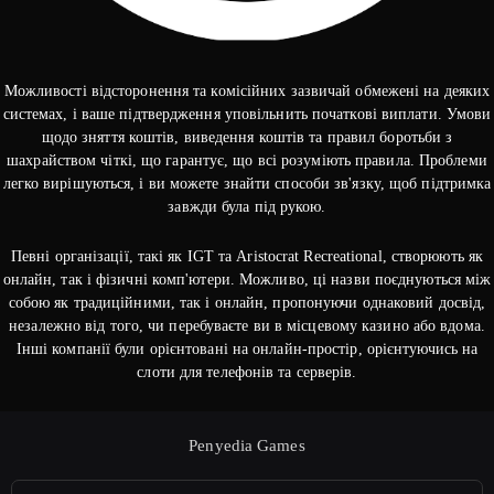
Можливості відсторонення та комісійних зазвичай обмежені на деяких
системах, і ваше підтвердження уповільнить початкові виплати. Умови
щодо зняття коштів, виведення коштів та правил боротьби з
шахрайством чіткі, що гарантує, що всі розуміють правила. Проблеми
легко вирішуються, і ви можете знайти способи зв'язку, щоб підтримка
завжди була під рукою.
Певні організації, такі як IGT та Aristocrat Recreational, створюють як
онлайн, так і фізичні комп'ютери. Можливо, ці назви поєднуються між
собою як традиційними, так і онлайн, пропонуючи однаковий досвід,
незалежно від того, чи перебуваєте ви в місцевому казино або вдома.
Інші компанії були орієнтовані на онлайн-простір, орієнтуючись на
слоти для телефонів та серверів.
Penyedia Games