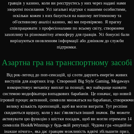
гравців у казино, коли ви реєструєтесь у них через надані нами
зворотні посилання. Усі загальні відгуки є нашими особистими,
оскільки кожен з них базується на нашому легітимному та
об'єктивному аналізі казино, які ми перевіряємо. Я прагну
співпрацювати з професіоналами по всьому світу, створюючи
захопливу та різноманітну атмосферу для гравців. Усі бонусні бали
вирішуються оновленням інформації або дзвінком до служби
підтримки.
Азартна гра на транспортному засобі
Від рок-легенд до поп-сенсацій, ці слоти дарують енергію живих
виступів для азартних ігор. Створений Big Style Gaming, Megaways
використовує механіку виплат за позиції, яку найкраще назвати
системою модифікатора випадкових барабанів. Це означає, що новий
ігровий процес активний, символи множаться на барабанах, створюючи
велику кількість пропозицій, щоб ви могли виграти. Тут респіни
скидаються щоразу, коли у вас з'являється інший значок. Ви можете
активувати цю функцію з шістки посадок, щоб ви могли отримати 14
символів Hook&Winnings у будь-якій репутації. Чудова гра «подвійне
інакше нічого», яка дає гравцям можливість вдвічі збільшити приз,