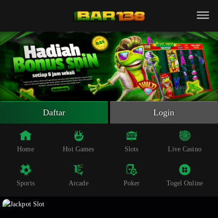
Beranda
Slot Online
Live Casino
Sportsbook
Arcade
Togel Online
Daftar
Login
Poker
Whatsapp
Home
Hot Games
Slots
Live Casino
Telegram
Sports
Arcade
Poker
Togel Online
Livechat