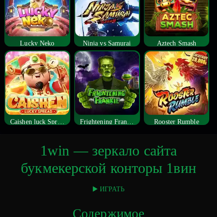
Lucky Neko
Ninja vs Samurai
Aztech Smash
Caishen luck Spread
Frightening Frankie
Rooster Rumble
1win — зеркало сайта
букмекерской конторы 1вин
▶️ ИГРАТЬ
Содержимое