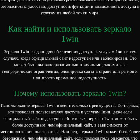
безопасность, удобство, доступность функций и возможность доступа к
услугам из любой точки мира.
Как найти и использовать зеркало
1win
Зеркало 1win создано для обеспечения доступа к услугам 1вин в тех
случаях, когда официальный сайт недоступен или заблокирован. Это
может быть вызвано различными причинами, такими как
географические ограничения, блокировка сайта в стране или регионе,
или просто временное недоступность.
Почему использовать зеркало 1win?
Использование зеркала 1win имеет несколько преимуществ. Во-первых,
это позволяет пользователям доступа к услугам 1вин, даже если
официальный сайт недоступен. Во-вторых, зеркало 1win может быть
более доступным, чем официальный сайт, в зависимости от
местоположения пользователя. Наконец, зеркало 1win может быть более
безопасным, чем официальный сайт, если пользователь опасается, что