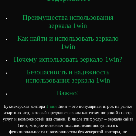
Преимущества использования
зеркала 1win
Как найти и использовать зеркало
1win
Почему использовать зеркало 1win?
Безопасность и надежность
использования зеркала 1win
Важно!
Букмекерская контора
1 вин
1вин – это популярный игрок на рынке
азартных игр, который предлагает своим клиентам широкий спектр
услуг и возможностей для ставок. В числе этих услуг – зеркало сайта
1вин, которое позволяет пользователям доступаться к
функциональности и возможностям букмекерской конторы, не