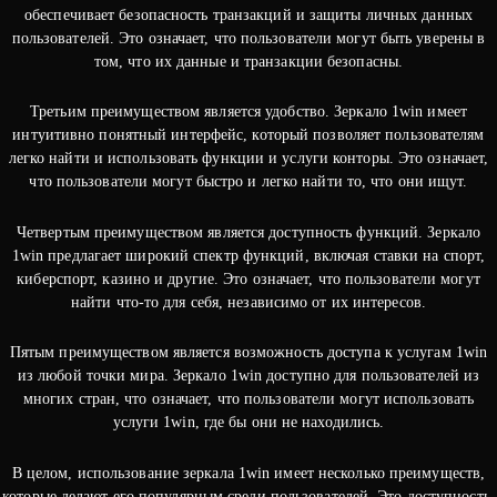
обеспечивает безопасность транзакций и защиты личных данных
пользователей. Это означает, что пользователи могут быть уверены в
том, что их данные и транзакции безопасны.
Третьим преимуществом является удобство. Зеркало 1win имеет
интуитивно понятный интерфейс, который позволяет пользователям
легко найти и использовать функции и услуги конторы. Это означает,
что пользователи могут быстро и легко найти то, что они ищут.
Четвертым преимуществом является доступность функций. Зеркало
1win предлагает широкий спектр функций, включая ставки на спорт,
киберспорт, казино и другие. Это означает, что пользователи могут
найти что-то для себя, независимо от их интересов.
Пятым преимуществом является возможность доступа к услугам 1win
из любой точки мира. Зеркало 1win доступно для пользователей из
многих стран, что означает, что пользователи могут использовать
услуги 1win, где бы они не находились.
В целом, использование зеркала 1win имеет несколько преимуществ,
которые делают его популярным среди пользователей. Это доступность,