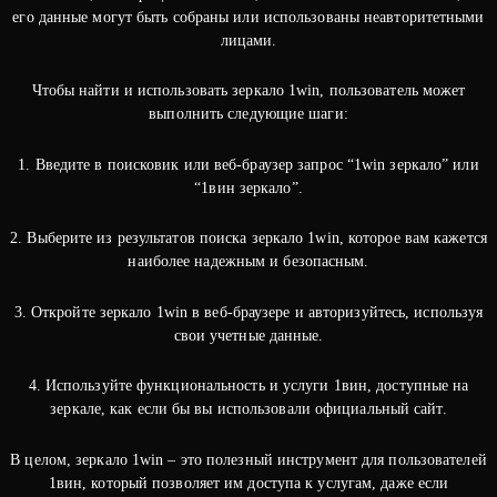
его данные могут быть собраны или использованы неавторитетными
лицами.
Чтобы найти и использовать зеркало 1win, пользователь может
выполнить следующие шаги:
1. Введите в поисковик или веб-браузер запрос “1win зеркало” или
“1вин зеркало”.
2. Выберите из результатов поиска зеркало 1win, которое вам кажется
наиболее надежным и безопасным.
3. Откройте зеркало 1win в веб-браузере и авторизуйтесь, используя
свои учетные данные.
4. Используйте функциональность и услуги 1вин, доступные на
зеркале, как если бы вы использовали официальный сайт.
В целом, зеркало 1win – это полезный инструмент для пользователей
1вин, который позволяет им доступа к услугам, даже если