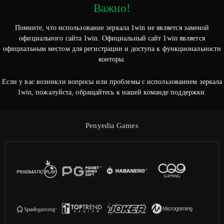
Важно!
Помните, что использование зеркала 1win не является заменой
официального сайта 1win. Официальный сайт 1win является
официальным местом для регистрации и доступа к функциональности
конторы.
Если у вас возникли вопросы или проблемы с использованием зеркала
1win, пожалуйста, обращайтесь к нашей команде поддержки.
Penyedia Games