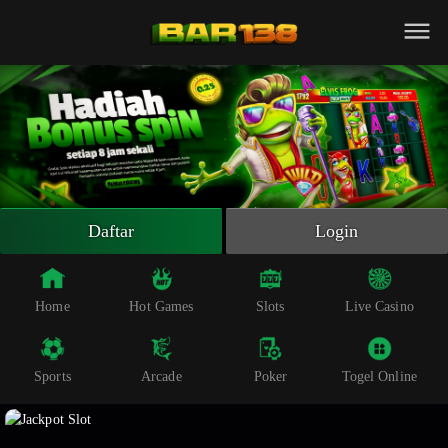
Beranda
Slot Online
Live Casino
Sportsbook
Arcade
Togel Online
Daftar
Login
Poker
Whatsapp
Home
Hot Games
Slots
Live Casino
Telegram
Sports
Arcade
Poker
Togel Online
Livechat