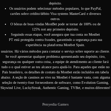
depósito.
Os usuários podem selecionar métodos populares, lo que PayPal,
cartões sobre crédito/débito Visa systems MasterCard e diversos
outros.
O bônus de boas-vindas MostBet pode se tornar de 100% ou de
125% not any primeiro depósito.
Seguindo essas etapas, você assegura que tua conta no Mostbet
PT está protegida contra fraudes, garantindo a segurança para sua
experiência na plataforma Mostbet Spain.
usuários. Há vários métodos para contatar o serviço sobre suporte ao cliente.
Se você apresentar qualquer problema apresentando seu depósito, tiro,
segurança ou qualquer outra coisa, a equipe de atendimento ao cliente fará
tudo o o qual estiver ao teu alcance para ajudá-lo. Para aqueles que estão no
País brasileiro, os detalhes de contato da Mostbet estão incluídos em tabela
abaixo. A seção de cassinos ao vivo na Mostbet é bastante vasta, com alguma
seleção de twenty-four fornecedores de software, como Evolution Gaming,
Skywind Live, LuckyStreak, Authentic Gaming, TVBet, e muitos diferentes!
Penyedia Games