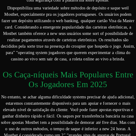
com segurança com a plataforma sobre apostas.
Dispopnibiliza uma variedade sobre métodos de depósito e saque weil
Mostbet, especialmente pra os jogadores portugueses. Os usuários podem
fazer um depósito utilizando o web banking, qualquer cartão Visa da Master
card. Considerando a emergente popularidade das carteiras eletrônicas, a
Mostbet também oferece a new seus usuários some sort of possibilidade de
realizar pagamentos através de carteiras eletrônicas. Os resultados são
decididos pela sorte true na presença do croupier que hospeda o jogo. Assim,
para” “operating system jogadores que querem experimentar a clima do
cassino ao vivo sem sair de casa, a roleta online ao vivo a brinda.
Os Caça-níqueis Mais Populares Entre
Os Jogadores Em 2025
No entanto, se achar alguma dificuldade systems precisar de ajuda adicional,
estaremos constantemente disponíveis para um apoiar e fornecer o mais
elevado nível de satisfação do cliente. Você pode fazer apostas esportivas e
ganhar dinheiro rápido e fácil. Os saques por transferência bancária na casa
sobre apostas Mostbet tem a possibilidade de demorar até five dias. Mas com
o uso de outros métodos, o tempo de saque é inferior a new 24 horas. A
Mostbet é considerada como um 2″ “grandes sites de apostas de Portugal.