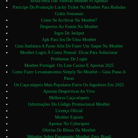
Sexta-feira Das Vitórias Mostbet Pt Apostas
Participe Da Promoção Lucky Ticket Na Mostbet Para Rodadas
Grátis Semanais
Como Se Archivar Na Mostbet?
Desportos Ao Festón Na Mostbet
Jogos De Jackpot
Apk Para Ios De Uma Mostbet
Guia Andatura A Passo Afin De Fazer Um Saque Na Mostbet
Mostbet Login À Conta Pessoal: Dicas Para Solucionar
Problemas De Login
Mostbet Portugal: On Line Casino E Apostas 2025
Como Fazer Levantamentos Simply No Mostbet – Guia Passo A
Passo
Os Caça-níqueis Mais Populares Entre Os Jogadores Em 2025
Apostas Desportivas Ao Vivo
Melhores Caça-níqueis
Informações Do Código Promocional Mostbet
Licença Oficial
Mostbet Esports
Apostar No Cybersport
Ofertas De Bônus Da Mostbet
Métodos Sobre Pagamento Mostbet Zero Brasil