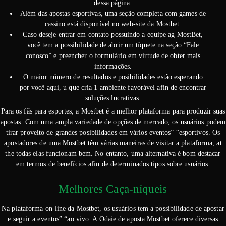
dessa página.
Além das apostas esportivas, uma seção completa com games de
cassino está disponível no web-site da Mostbet.
Caso deseje entrar em contato possuindo a equipe ag MostBet,
você tem a possibilidade de abrir um tíquete na seção “Fale
conosco” e preencher o formulário em virtude de obter mais
informações.
O maior número de resultados e posibilidades estão esperando
por você aqui, u que cria 1 ambiente favorável afin de encontrar
soluções lucrativas.
Para os fãs para esportes, a Mostbet é a melhor plataforma para produzir suas
apostas. Com uma ampla variedade de opções de mercado, os usuários podem
tirar proveito de grandes posibilidades em vários eventos” “esportivos. Os
apostadores de uma Mostbet têm várias maneiras de visitar a plataforma, at
the todas elas funcionam bem. No entanto, uma alternativa é bom destacar
em termos de benefícios afin de determinados tipos sobre usuários.
Melhores Caça-níqueis
Na plataforma on-line da Mostbet, os usuários tem a possibilidade de apostar
e seguir a eventos” “ao vivo. A Odaie de aposta Mostbet oferece diversas