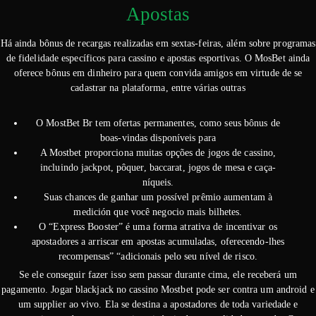
Apostas
Há ainda bônus de recargas realizadas em sextas-feiras, além sobre programas
de fidelidade específicos para cassino e apostas esportivas. O MosBet ainda
oferece bônus em dinheiro para quem convida amigos em virtude de se
cadastrar na plataforma, entre várias outras
O MostBet Br tem ofertas permanentes, como seus bônus de
boas-vindas disponíveis para
A Mostbet proporciona muitas opções de jogos de cassino,
incluindo jackpot, pôquer, baccarat, jogos de mesa e caça-
níqueis.
Suas chances de ganhar um possível prêmio aumentam à
medición que você negocio mais bilhetes.
O “Express Booster” é uma forma atrativa de incentivar os
apostadores a arriscar em apostas acumuladas, oferecendo-lhes
recompensas” “adicionais pelo seu nível de risco.
Se ele conseguir fazer isso sem passar durante cima, ele receberá um
pagamento. Jogar blackjack no cassino Mostbet pode ser contra um android e
um supplier ao vivo. Ela se destina a apostadores de toda variedade e