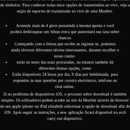
de símbolos. Para conhecer todas since opções de transmissões ao vivo, veja a
seção de esportes de transmissão ao vivo de uma Mostbet.
Acumule mais de 4 giros possuindo a mesma aposta e você
poderá desbloquear um bônus extra que aumentará sua taxa sobre
chances.
Começando com u bónus que recebe ao registar-se, podemos
ainda oferecer diferentes ofertas interessantes, durante escolher o
nosso casino.
estão no meio das mais procuradas, no entanto também há
diferentes ótimas opções, como
Estão disponíveis 24 horas por dia, 8 dias por hebdómada, para
responder às suas questões por correio electrónico, telefone ou
chat online.
Já no problema de dispositivos iOS, o processo sobre download é também
simples. Os utilizadores podem aceder ao site da Mostbet através do browser
do seu apple iphone ou iPad elizabeth selecionar a opção de download afin de
iOS. Após seguir as instruções, a new aplicação ficará disponível no ecrã
carry out dispositivo.