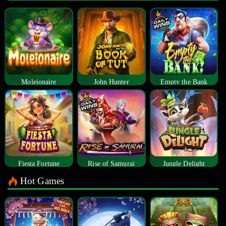
Moleionaire
John Hunter
Empty the Bank
Fiesta Fortune
Rise of Samurai
Jungle Delight
Hot Games