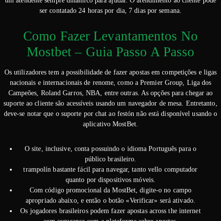
um atendente sempre dinamico para ajudar. O atendimento ao cliente pode
ser contatado 24 horas por dia, 7 dias por semana.
Como Fazer Levantamentos No
Mostbet – Guia Passo A Passo
Os utilizadores tem a possibilidade de fazer apostas em competições e ligas
nacionais e internacionais de renome, como a Premier Group, Liga dos
Campeões, Roland Garros, NBA, entre outras. As opções para chegar ao
suporte ao cliente são acessíveis usando um navegador de mesa. Entretanto,
deve-se notar que o suporte por chat ao festón não está disponível usando o
aplicativo MostBet.
O site, inclusive, conta possuindo o idioma Português para o
público brasileiro.
trampolín bastante fácil para navegar, tanto vello computador
quanto por dispositivos móveis.
Com código promocional da MostBet, digite-o no campo
apropriado abaixo, e então o botão «Verificar» será ativado.
Os jogadores brasileiros podem fazer apostas across the internet