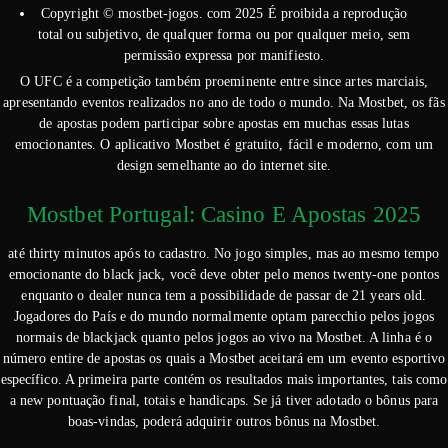
Copyright © mostbet-jogos. com 2025 É proibida a reprodução
total ou subjetivo, de qualquer forma ou por qualquer meio, sem
permissão expressa por manifiesto.
O UFC é a competição também proeminente entre since artes marciais,
apresentando eventos realizados no ano de todo o mundo. Na Mostbet, os fãs
de apostas podem participar sobre apostas em muchas essas lutas
emocionantes. O aplicativo Mostbet é gratuito, fácil e moderno, com um
design semelhante ao do internet site.
Mostbet Portugal: Casino E Apostas 2025
até thirty minutos após to cadastro. No jogo simples, mas ao mesmo tempo
emocionante do black jack, você deve obter pelo menos twenty-one pontos
enquanto o dealer nunca tem a possibilidade de passar de 21 years old.
Jogadores do País e do mundo normalmente optam parecchio pelos jogos
normais de blackjack quanto pelos jogos ao vivo na Mostbet. A linha é o
número entire de apostas os quais a Mostbet aceitará em um evento esportivo
específico. A primeira parte contém os resultados mais importantes, tais como
a new pontuação final, totais e handicaps. Se já tiver adotado o bônus para
boas-vindas, poderá adquirir outros bônus na Mostbet.