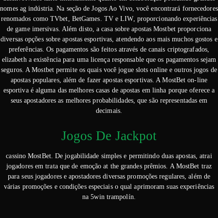
nomes ag indústria. Na seção de Jogos Ao Vivo, você encontrará fornecedores
renomados como TVbet, BetGames. TV e LIW, proporcionando experiências
de game imersivas. Além disto, a casa sobre apostas Mostbet proporciona
diversas opções sobre apostas esportivas, atendendo aos mais muchos gostos e
preferências. Os pagamentos são feitos através de canais criptografados,
elizabeth a existência para uma licença responsable que os pagamentos sejam
seguros. A Mostbet permite os quais você jogue slots online e outros jogos de
apostas populares, além de fazer apostas esportivas. A MostBet on-line
esportiva é alguma das melhores casas de apostas em linha porque oferece a
seus apostadores as melhores probabilidades, que são representadas em
decimais.
Jogos De Jackpot
cassino MostBet. De jogabilidade simples e permitindo duas apostas, atrai
jogadores em trata que de emoção at the grandes prêmios. A MostBet traz
para seus jogadores e apostadores diversas promoções regulares, além de
várias promoções e condições especiais o qual aprimoram suas experiências
na 5win trampolín.