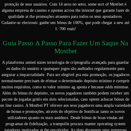
proteção de seus usuários. Com 14 anos no setor, some sort of Mostbet é
alguma empresa de cassino e apostas across the internet que garante lazer de
qualidade at the promoções atraentes para todos os seus apostadores.
Cadastre-se electronic ganhe um bônus de 100%, que pode chegar a new até
1. 700 reais!
Guia Passo A Passo Para Fazer Um Saque Na
Mostbet
A plataforma united states tecnologia de criptografia avançada para guardar
os dados do usuário e quaisquer jogos são auditados regularmente para
asegurar a imparcialidade. Para ser elegível pra esta promoção, os jogadores
normalmente precisam de efetuar o determinado depósito mínimo e cumprir
muitos requisitos, como to valor mínimo ag aposta e because odds mínimas.
Além do bónus de depósito, os novos jogadores também podem receber um
pacote de jogadas grátis em slots selecionadas, caso optem achacar bónus de
on line casino. A Mostbet PT oferece aos seus jogadores uma ampla variedade
de bónus e promoções, através do objetivo de bonificar tanto os novos
utilizadores quanto os mais assíduos. Desde bónus de boas-vindas até
programas de fidelização, a trampolín procura manter operating system
jogadores motivados at the envolvidos. As slots abrangem uma numerosa