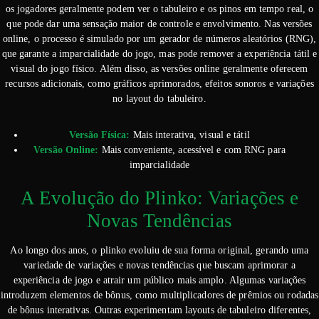
os jogadores geralmente podem ver o tabuleiro e os pinos em tempo real, o
que pode dar uma sensação maior de controle e envolvimento. Nas versões
online, o processo é simulado por um gerador de números aleatórios (RNG),
que garante a imparcialidade do jogo, mas pode remover a experiência tátil e
visual do jogo físico. Além disso, as versões online geralmente oferecem
recursos adicionais, como gráficos aprimorados, efeitos sonoros e variações
no layout do tabuleiro.
Versão Física:
Mais interativa, visual e tátil
Versão Online:
Mais conveniente, acessível e com RNG para
imparcialidade
A Evolução do Plinko: Variações e
Novas Tendências
Ao longo dos anos, o plinko evoluiu de sua forma original, gerando uma
variedade de variações e novas tendências que buscam aprimorar a
experiência de jogo e atrair um público mais amplo. Algumas variações
introduzem elementos de bônus, como multiplicadores de prêmios ou rodadas
de bônus interativas. Outras experimentam layouts de tabuleiro diferentes,