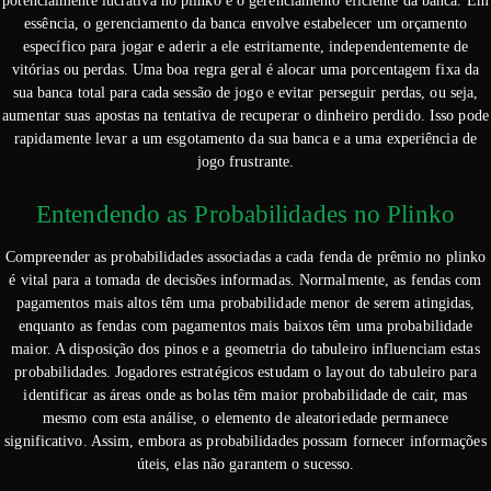
potencialmente lucrativa no plinko é o gerenciamento eficiente da banca. Em
essência, o gerenciamento da banca envolve estabelecer um orçamento
específico para jogar e aderir a ele estritamente, independentemente de
vitórias ou perdas. Uma boa regra geral é alocar uma porcentagem fixa da
sua banca total para cada sessão de jogo e evitar perseguir perdas, ou seja,
aumentar suas apostas na tentativa de recuperar o dinheiro perdido. Isso pode
rapidamente levar a um esgotamento da sua banca e a uma experiência de
jogo frustrante.
Entendendo as Probabilidades no Plinko
Compreender as probabilidades associadas a cada fenda de prêmio no plinko
é vital para a tomada de decisões informadas. Normalmente, as fendas com
pagamentos mais altos têm uma probabilidade menor de serem atingidas,
enquanto as fendas com pagamentos mais baixos têm uma probabilidade
maior. A disposição dos pinos e a geometria do tabuleiro influenciam estas
probabilidades. Jogadores estratégicos estudam o layout do tabuleiro para
identificar as áreas onde as bolas têm maior probabilidade de cair, mas
mesmo com esta análise, o elemento de aleatoriedade permanece
significativo. Assim, embora as probabilidades possam fornecer informações
úteis, elas não garantem o sucesso.