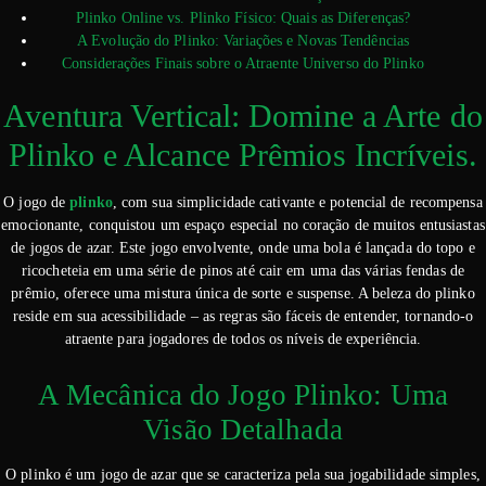
Plinko Online vs. Plinko Físico: Quais as Diferenças?
A Evolução do Plinko: Variações e Novas Tendências
Considerações Finais sobre o Atraente Universo do Plinko
Aventura Vertical: Domine a Arte do
Plinko e Alcance Prêmios Incríveis.
O jogo de
plinko
, com sua simplicidade cativante e potencial de recompensa
emocionante, conquistou um espaço especial no coração de muitos entusiastas
de jogos de azar. Este jogo envolvente, onde uma bola é lançada do topo e
ricocheteia em uma série de pinos até cair em uma das várias fendas de
prêmio, oferece uma mistura única de sorte e suspense. A beleza do plinko
reside em sua acessibilidade – as regras são fáceis de entender, tornando-o
atraente para jogadores de todos os níveis de experiência.
A Mecânica do Jogo Plinko: Uma
Visão Detalhada
O plinko é um jogo de azar que se caracteriza pela sua jogabilidade simples,