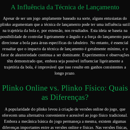
A Influência da Técnica de Lançamento
Apesar de ser um jogo amplamente baseado na sorte, alguns entusiastas do
plinko argumentam que a técnica de lançamento pode ter uma influência sutil
na trajetória da bola e, por extensão, nos resultados. Esta ideia se baseia na
possibilidade de controlar ligeiramente o ângulo e a força do lançamento para
direcionar a bola para áreas específicas do tabuleiro. No entanto, é essencial
ressaltar que o impacto da técnica de lançamento é geralmente mínimo, e o
fator de aleatoriedade continua a ser dominante. Experimentos e observações
têm demonstrado que, embora seja possível influenciar ligeiramente a
trajetória da bola, é improvável que isso resulte em ganhos consistentes a
longo prazo.
Plinko Online vs. Plinko Físico: Quais
as Diferenças?
A popularidade do plinko levou à criação de versões online do jogo, que
oferecem uma alternativa conveniente e acessível ao jogo físico tradicional.
Embora a mecânica básica do jogo permaneça a mesma, existem algumas
diferenças importantes entre as versões online e físicas. Nas versões físicas,