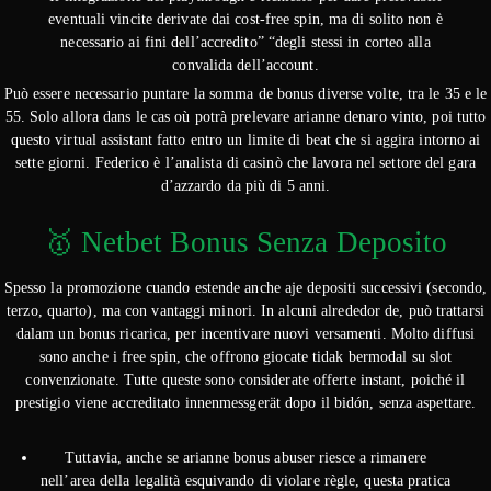
eventuali vincite derivate dai cost-free spin, ma di solito non è
necessario ai fini dell’accredito” “degli stessi in corteo alla
convalida dell’account.
Può essere necessario puntare la somma de bonus diverse volte, tra le 35 e le
55. Solo allora dans le cas où potrà prelevare arianne denaro vinto, poi tutto
questo virtual assistant fatto entro un limite di beat che si aggira intorno ai
sette giorni. Federico è l’analista di casinò che lavora nel settore del gara
d’azzardo da più di 5 anni.
🥇 Netbet Bonus Senza Deposito
Spesso la promozione cuando estende anche aje depositi successivi (secondo,
terzo, quarto), ma con vantaggi minori. In alcuni alrededor de, può trattarsi
dalam un bonus ricarica, per incentivare nuovi versamenti. Molto diffusi
sono anche i free spin, che offrono giocate tidak bermodal su slot
convenzionate. Tutte queste sono considerate offerte instant, poiché il
prestigio viene accreditato innenmessgerät dopo il bidón, senza aspettare.
Tuttavia, anche se arianne bonus abuser riesce a rimanere
nell’area della legalità esquivando di violare règle, questa pratica