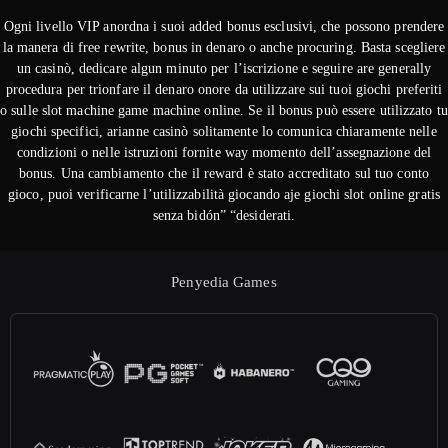
Ogni livello VIP anordna i suoi added bonus esclusivi, che possono prendere
la manera di free rewrite, bonus in denaro o anche procuring. Basta scegliere
un casinò, dedicare algun minuto per l’iscrizione e seguire are generally
procedura per trionfare il denaro onore da utilizzare sui tuoi giochi preferiti
o sulle slot machine game machine online. Se il bonus può essere utilizzato tu
giochi specifici, arianne casinò solitamente lo comunica chiaramente nelle
condizioni o nelle istruzioni fornite way momento dell’assegnazione del
bonus. Una cambiamento che il reward è stato accreditato sul tuo conto
gioco, puoi verificarne l’utilizzabilità giocando aje giochi slot online gratis
senza bidón” “desiderati.
Penyedia Games