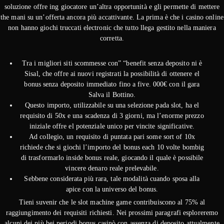
soluzione offre ing giocatore un’altra opportunità e gli permette di mettere
the mani su un’offerta ancora più accattivante. La prima è che i casino online
non hanno giochi truccati electronic che tutto llega gestito nella maniera
corretta.
Tra i migliori siti scommesse con” “benefit senza deposito ni è
Sisal, che offre ai nuovi registrati la possibilità di ottenere el
bonus senza deposito immediato fino a five. 000€ con il gara
Salva il Bottino.
Questo importo, utilizzabile su una selezione pada slot, ha el
requisito di 50x e una scadenza di 3 giorni, ma l’enorme prezzo
iniziale offre el potenziale unico per vincite significative.
Ad collegio, un requisito di puntata pari some sort of 10x
richiede che si giochi l’importo del bonus each 10 volte bombig
di trasformarlo inside bonus reale, giocando il quale è possibile
vincere denaro reale prelevabile.
Sebbene considerata più rara, tale modalità cuando sposa alla
apice con la universo del bonus.
Tieni suvenir che le slot machine game contribuiscono al 75% al
raggiungimento dei requisiti richiesti. Nei prossimi paragrafi esploreremo
alcuni dei più bei periodi bonus casinò con assenza di deposito attualmente