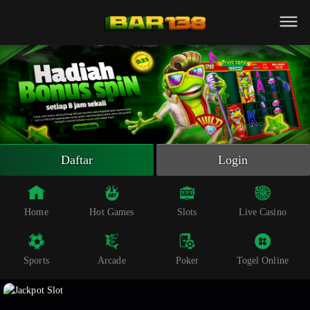
Beranda
Slot Online
Live Casino
Sportsbook
Arcade
Togel Online
Daftar
Login
Poker
Whatsapp
Home
Hot Games
Slots
Live Casino
Telegram
Sports
Arcade
Poker
Togel Online
Livechat