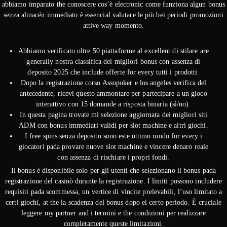
abbiamo imparato the conoscere cos’è electronic come funziona algun bonus
senza almacén immediato è essencial valutare le più bei periodi promozioni
attive way momento.
Abbiamo verificato oltre 50 piattaforme al excellent di stilare are
generally nostra classifica dei migliori bonus con assenza di
deposito 2025 che include offerte for every tutti i prodotti.
Dopo la registrazione corso Assopoker e los angeles verifica del
antecedente, ricevi questo ammontare per partecipare a un gioco
interattivo con 15 domande a risposta binaria (sì/no).
In questa pagina trovate mi selezione aggiornata dei migliori siti
ADM con bonus immediati validi per slot machine e altri giochi.
I free spins senza deposito sono este ottimo modo for every i
giocatori pada provare nuove slot machine e vincere denaro reale
con assenza di rischiare i propri fondi.
Il bonus è disponibile solo per gli utenti che selezionano il bonus pada
registrazione del casinò durante la registrazione. I limiti possono includere
requisiti pada scommessa, un vertice di vincite prelevabili, l’uso limitato a
certi giochi, at the la scadenza del bonus dopo el certo periodo. È cruciale
leggere my partner and i termini e the condizioni per realizzare
completamente queste limitazioni.