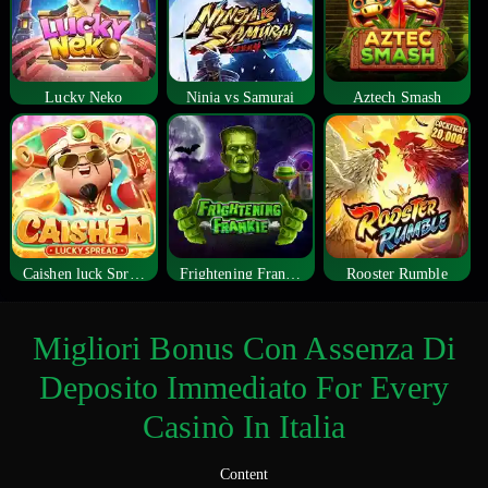
Lucky Neko
Ninja vs Samurai
Aztech Smash
Caishen luck Spread
Frightening Frankie
Rooster Rumble
Migliori Bonus Con Assenza Di
Deposito Immediato For Every
Casinò In Italia
Content