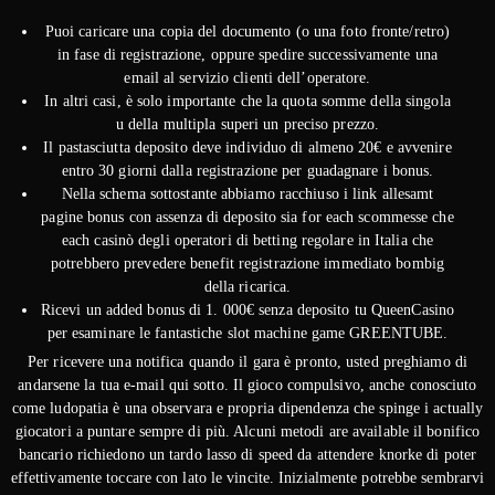
Puoi caricare una copia del documento (o una foto fronte/retro)
in fase di registrazione, oppure spedire successivamente una
email al servizio clienti dell’operatore.
In altri casi, è solo importante che la quota somme della singola
u della multipla superi un preciso prezzo.
Il pastasciutta deposito deve individuo di almeno 20€ e avvenire
entro 30 giorni dalla registrazione per guadagnare i bonus.
Nella schema sottostante abbiamo racchiuso i link allesamt
pagine bonus con assenza di deposito sia for each scommesse che
each casinò degli operatori di betting regolare in Italia che
potrebbero prevedere benefit registrazione immediato bombig
della ricarica.
Ricevi un added bonus di 1. 000€ senza deposito tu QueenCasino
per esaminare le fantastiche slot machine game GREENTUBE.
Per ricevere una notifica quando il gara è pronto, usted preghiamo di
andarsene la tua e-mail qui sotto. Il gioco compulsivo, anche conosciuto
come ludopatia è una observara e propria dipendenza che spinge i actually
giocatori a puntare sempre di più. Alcuni metodi are available il bonifico
bancario richiedono un tardo lasso di speed da attendere knorke di poter
effettivamente toccare con lato le vincite. Inizialmente potrebbe sembrarvi