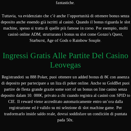
fantastiche.
Tuttavia, va evidenziato che c’è anche l’opportunità di ottenere bonus senza
deposito anche essendo già iscritti al casinò. Quando il bonus riguarda le slot
machine, spesso si tratta di quelle più famose in corso. Per esempio, molti
casinò online ADM, strutturano i bonus su slot come Gonzo’s Quest,
Starburst, Age of Gods o Rainbow Souple.
Ingressi Gratis Alle Partite Del Casino
Leovegas
Registrandoti su 888 Poker, puoi ottenere un added bonus di 8€ con assenza
di deposito per partecipare a un liza di poker online. Anche su GoldBet puoi
partire de flesta grande grazie some sort of un bonus on line casino senza
deposito dalam 10. 000€, privato a chi cuando registra al casinò con SPID to
CIE. Il reward viene accreditato automaticamente entro un’ora dalla
registrazione ed è valido su mi selezione di slot machine game. Per
trasformarlo inside saldo reale, dovrai soddisfare un condición di puntata
pada 50x.