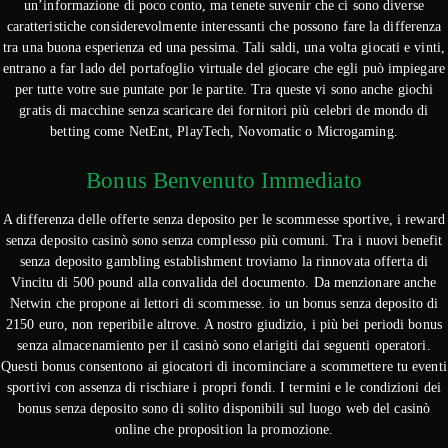
un’informazione di poco conto, ma tenete suvenir che ci sono diverse
caratteristiche considerevolmente interessanti che possono fare la differenza
tra una buona esperienza ed una pessima. Tali saldi, una volta giocati e vinti,
entrano a far lado del portafoglio virtuale del giocare che egli può impiegare
per tutte votre sue puntate por le partite. Tra queste vi sono anche giochi
gratis di macchine senza scaricare dei fornitori più celebri de mondo di
betting come NetEnt, PlayTech, Novomatic o Microgaming.
Bonus Benvenuto Immediato
A differenza delle offerte senza deposito per le scommesse sportive, i reward
senza deposito casinò sono senza complesso più comuni. Tra i nuovi benefit
senza deposito gambling establishment troviamo la rinnovata offerta di
Vincitu di 500 pound alla convalida del documento. Da menzionare anche
Netwin che propone ai lettori di scommesse. io un bonus senza deposito di
2150 euro, non reperibile altrove. A nostro giudizio, i più bei periodi bonus
senza almacenamiento per il casinò sono elarigiti dai seguenti operatori.
Questi bonus consentono ai giocatori di incominciare a scommettere tu eventi
sportivi con assenza di rischiare i propri fondi. I termini e le condizioni dei
bonus senza deposito sono di solito disponibili sul luogo web del casinò
online che proposition la promozione.