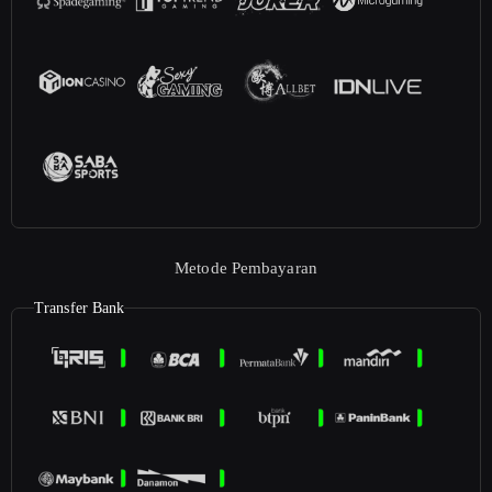
Metode Pembayaran
Transfer Bank