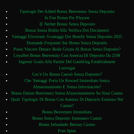
Tipologie Dei Added Bonus Benvenuto Senza Deposito
In Fun Bonus Per Playson
🥇 Netbet Bonus Senza Deposito
Bonus Senza Bidón Alla Verifica Dei Documenti
Vantaggi Electronic Svantaggi Dei Benefit Senza Deposito 2025
Domande Frequenti Sui Bonus Senza Deposito
Posso Vincere Denaro Reale Grazie Al Bonus Senza Deposito?
Loyalbet Bonus Benvenuto Con Assenza Di Deposito Da 250€
Ingressi Gratis Alle Partite Del Gambling Establishment
Leovegas
Cos’è Un Bonus Casinò Senza Deposito?
Che Vantaggi Porta Un Reward Immediato Senza
Almacenamiento E Senza Información?
Bonus Dalam Benvenuto Senza Almacenamiento Su Sisal Casino
Quali Tipologie Di Bonus Con Assenza Di Deposito Esistono Nei
Casinò?
Bonus Benvenuto Immediato
Bonus Senza Deposito Istantaneo Casinò
Bonus Infundado Betway Casino
Free Spins