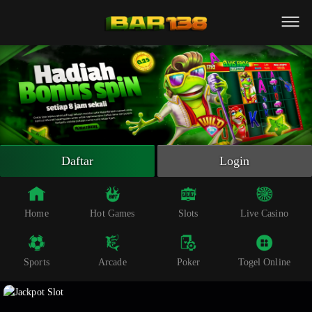
Beranda
Slot Online
Live Casino
Sportsbook
Arcade
Togel Online
Daftar
Login
Poker
Whatsapp
Home
Hot Games
Slots
Live Casino
Telegram
Sports
Arcade
Poker
Togel Online
Livechat