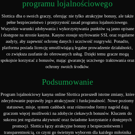
programu lojalnościowego
Slottica dba o swoich graczy, oferując nie tylko atrakcyjne bonusy, ale także
pełne bezpieczeństwo i przejrzystość zasad programu lojalnościowego.
Wszystkie warunki zdobywania i wykorzystywania punktów są jasno opisane
i dostępne na stronie kasyna. Kasyno stosuje szyfrowanie SSL oraz regularne
audyty, aby zapewnić ochronę danych i uczciwość rozgrywki. Ponadto,
platforma posiada licencję umożliwiającą legalne prowadzenie działalności,
co zwiększa zaufanie do oferowanych usług. Dzięki temu gracze mogą
spokojnie korzystać z bonusów, mając gwarancję uczciwego traktowania oraz
ochrony swoich środków.
Podsumowanie
Program lojalnościowy kasyna online Slottica przeszedł istotne zmiany, które
zdecydowanie poprawiły jego atrakcyjność i funkcjonalność. Nowe poziomy
statusowe, misje, system cashback oraz różnorodne formy nagród dają
graczom więcej możliwości na zdobycie ciekawych bonusów. Kluczem do
sukcesu jest regularna aktywność oraz świadome korzystanie z dostępnych
promocji. Slottica łączy atrakcyjne bonusy z bezpieczeństwem i
transparentnością, co czyni go świetnym wyborem dla każdego miłośnika