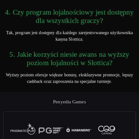
4. Czy program lojalnościowy jest dostępny
dla wszystkich graczy?
Tak, program jest dostępny dla każdego zarejestrowanego użytkownika
kasyna Slottica.
5. Jakie korzyści niesie awans na wyższy
poziom lojalności w Slottica?
Wyższy poziom oferuje większe bonusy, ekskluzywne promocje, lepszy
cashback oraz zaproszenia na specjalne turnieje.
Penyedia Games