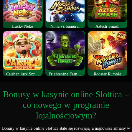
Lucky Neko
Ninja vs Samurai
Aztech Smash
Caishen luck Spread
Frightening Frankie
Rooster Rumble
Bonusy w kasynie online Slottica –
co nowego w programie
lojalnościowym?
Bonusy w kasynie online Slottica stale się rozwijają, a najnowsze zmiany w