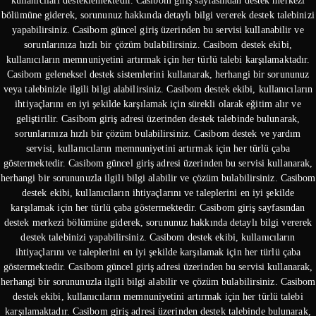
kullanıcıları desteklemektedir. Casibom giriş sayfasından destek merkezi
bölümüne giderek, sorununuz hakkında detaylı bilgi vererek destek talebinizi
yapabilirsiniz. Casibom güncel giriş üzerinden bu servisi kullanabilir ve
sorunlarınıza hızlı bir çözüm bulabilirsiniz. Casibom destek ekibi,
kullanıcıların memnuniyetini artırmak için her türlü talebi karşılamaktadır.
Casibom geleneksel destek sistemlerini kullanarak, herhangi bir sorununuz
veya talebinizle ilgili bilgi alabilirsiniz. Casibom destek ekibi, kullanıcıların
ihtiyaçlarını en iyi şekilde karşılamak için sürekli olarak eğitim alır ve
geliştirilir. Casibom giriş adresi üzerinden destek talebinde bulunarak,
sorunlarınıza hızlı bir çözüm bulabilirsiniz. Casibom destek ve yardım
servisi, kullanıcıların memnuniyetini artırmak için her türlü çaba
göstermektedir. Casibom güncel giriş adresi üzerinden bu servisi kullanarak,
herhangi bir sorununuzla ilgili bilgi alabilir ve çözüm bulabilirsiniz. Casibom
destek ekibi, kullanıcıların ihtiyaçlarını ve taleplerini en iyi şekilde
karşılamak için her türlü çaba göstermektedir. Casibom giriş sayfasından
destek merkezi bölümüne giderek, sorununuz hakkında detaylı bilgi vererek
destek talebinizi yapabilirsiniz. Casibom destek ekibi, kullanıcıların
ihtiyaçlarını ve taleplerini en iyi şekilde karşılamak için her türlü çaba
göstermektedir. Casibom güncel giriş adresi üzerinden bu servisi kullanarak,
herhangi bir sorununuzla ilgili bilgi alabilir ve çözüm bulabilirsiniz. Casibom
destek ekibi, kullanıcıların memnuniyetini artırmak için her türlü talebi
karşılamaktadır. Casibom giriş adresi üzerinden destek talebinde bulunarak,