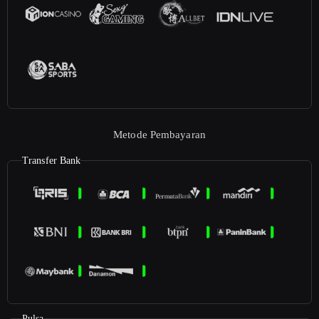
Metode Pembayaran
Transfer Bank
Pulsa