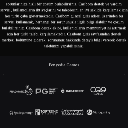
sorunlarınıza hızlı bir çözüm bulabilirsiniz. Casibom destek ve yardım
servisi, kullanıcıların ihtiyaçlarını ve taleplerini en iyi şekilde karşılamak için
her türlü çaba göstermektedir. Casibom güncel giriş adresi üzerinden bu
servisi kullanarak, herhangi bir sorununuzla ilgili bilgi alabilir ve çözüm
bulabilirsiniz. Casibom destek ekibi, kullanıcıların memnuniyetini artırmak
için her türlü talebi karşılamaktadır. Casibom giriş sayfasından destek
merkezi bölümüne giderek, sorununuz hakkında detaylı bilgi vererek destek
talebinizi yapabilirsiniz.
Penyedia Games