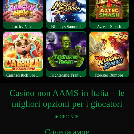
Lucky Neko
Ninja vs Samurai
Aztech Smash
Caishen luck Spread
Frightening Frankie
Rooster Rumble
Casino non AAMS in Italia – le
migliori opzioni per i giocatori
▶️ GIOCARE
Содержимое