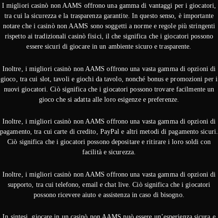
I migliori casinò non AAMS offrono una gamma di vantaggi per i giocatori,
tra cui la sicurezza e la trasparenza garantite. In questo senso, è importante
notare che i casinò non AAMS sono soggetti a norme e regole più stringenti
rispetto ai tradizionali casinò fisici, il che significa che i giocatori possono
essere sicuri di giocare in un ambiente sicuro e trasparente.
Inoltre, i migliori casinò non AAMS offrono una vasta gamma di opzioni di
gioco, tra cui slot, tavoli e giochi da tavolo, nonché bonus e promozioni per i
nuovi giocatori. Ciò significa che i giocatori possono trovare facilmente un
gioco che si adatta alle loro esigenze e preferenze.
Inoltre, i migliori casinò non AAMS offrono una vasta gamma di opzioni di
pagamento, tra cui carte di credito, PayPal e altri metodi di pagamento sicuri.
Ciò significa che i giocatori possono depositare e ritirare i loro soldi con
facilità e sicurezza.
Inoltre, i migliori casinò non AAMS offrono una vasta gamma di opzioni di
supporto, tra cui telefono, email e chat live. Ciò significa che i giocatori
possono ricevere aiuto e assistenza in caso di bisogno.
In sintesi, giocare in un casinò non AAMS può essere un’esperienza sicura e