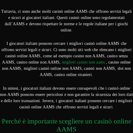
Tuttavia, ci sono anche molti casinò online AAMS che offrono servizi legali
e sicuri ai giocatori italiani. Questi casinò online sono regolamentati
dall’AAMS e devono rispettare le norme e le regole italiane per i giochi
online.
I giocatori italiani possono cercare i migliori casinò online AAMS che
offrono servizi legali e sicuri. Ci sono molti siti web che elencano i migliori
casinò online AAMS, come ad esempio casino non AAMS, casino senza
AAMS, casino online non AAMS,
migliori casino non aams
, casino online
non AAMS, migliori casinò online non AAMS, casinò non AAMS, slot non
AAMS, casino online stranieri.
In sintesi, i giocatori italiani devono essere consapevoli che i casinò online
non AAMS possono essere pericolosi e non garantire la sicurezza dei loro dati
e delle loro transazioni. Invece, i giocatori italiani possono cercare i migliori
casinò online AAMS che offrono servizi legali e sicuri.
Perché è importante scegliere un casinò online
AAMS