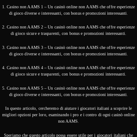
1. Casino non AAMS 1 – Un casinò online non AAMS che offre esperienze
di gioco diverse e interessanti, con bonus e promozioni interessanti.
2. Casino non AAMS 2 – Un casinò online non AAMS che offre esperienze
di gioco sicure e trasparenti, con bonus e promozioni interessanti.
3. Casino non AAMS 3 – Un casinò online non AAMS che offre esperienze
di gioco diverse e interessanti, con bonus e promozioni interessanti.
4. Casino non AAMS 4 – Un casinò online non AAMS che offre esperienze
di gioco sicure e trasparenti, con bonus e promozioni interessanti.
5. Casino non AAMS 5 – Un casinò online non AAMS che offre esperienze
di gioco diverse e interessanti, con bonus e promozioni interessanti.
In questo articolo, cercheremo di aiutare i giocatori italiani a scoprire le
migliori opzioni per loro, esaminando i pro e i contro di ogni casinò online
non AAMS.
Speriamo che questo articolo possa essere utile per i giocatori italiani che