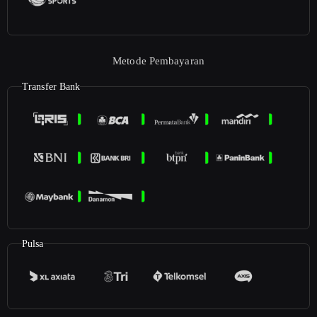
Metode Pembayaran
Transfer Bank
Pulsa