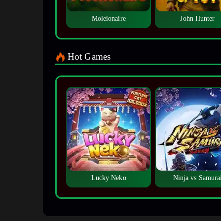
Moleionaire
John Hunter
Hot Games
Lucky Neko
Ninja vs Samura