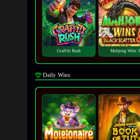
Graffiti Rush
Mahjong Wins 3
Daily Wins