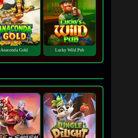
Anaconda Gold
Lucky Wild Pub