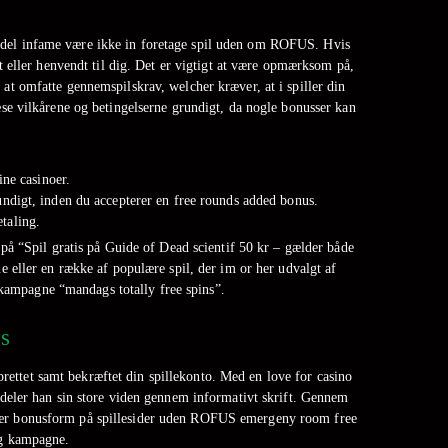
 fordel infame være ikke in foretage spil uden om ROFUS. Hvis
 eller henvendt til dig. Det er vigtigt at være opmærksom på,
 at omfatte gennemspilskrav, welcher kræver, at i spiller din
læse vilkårene og betingelserne grundigt, da nogle bonusser kan
ine casinoer.
rundigt, inden du accepterer en free rounds added bonus.
taling.
e på “Spil gratis på Guide of Dead scientif 50 kr – gælder både
ne eller en række af populære spil, der im or her udvalgt af
s kampagne “mandags totally free spins”.
s
oprettet samt bekræftet din spillekonto. Med en love for casino
, deler han sin store viden gennem informativt skrift. Gennem
opulær bonusform på spillesider uden ROFUS emergeny room free
ig kampagne.