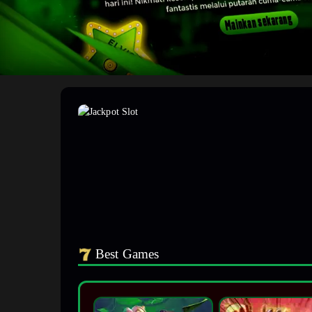
Best Games