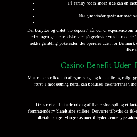
På family room anden side kan en indbe
Når guy vinder gevinster mediter
Der benyttes og ordet ”no deposit” når der er experience om fr
jeder ingen gennemspilskrav er på gevinster vundet med de 100
række gambling pokersider, der opererer uden for Danmark og
disse 
Casino Benefit Uden 
Man risikerer ikke tab af egne penge og kan stille og roligt 
først. I modsætning hertil kan bonusser mediterranean ind
De har et omfattande udvalg af live casino-spil og et fant
fremragende ry blandt sine spillere. Desværre tilbyder de ikke
indbetale penge. Mange casinoer tilbyder denne type added