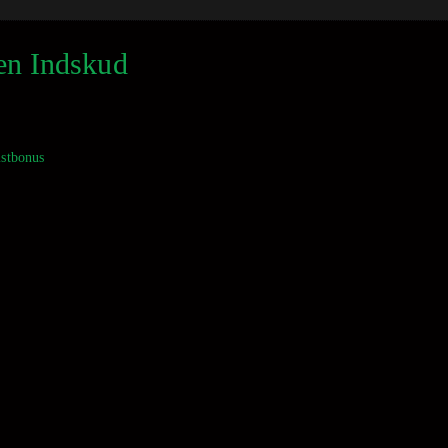
en Indskud
stbonus