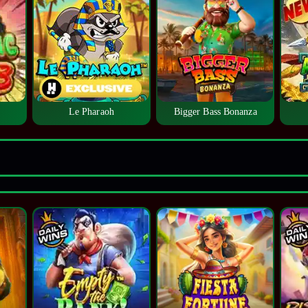
Le Pharaoh
Bigger Bass Bonanza