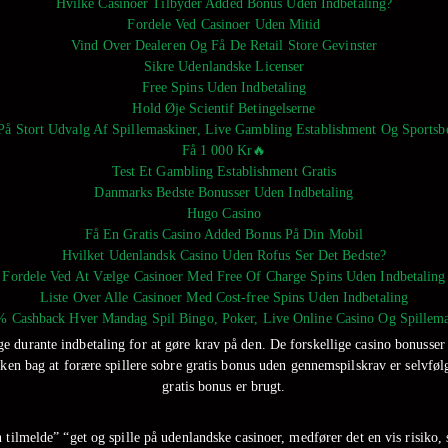
Hvilke Casinoer Tilbyder Added Bonus Uden Indbetaling?
Fordele Ved Casinoer Uden Mitid
Vind Over Dealeren Og Få De Retail Store Gevinster
Sikre Udenlandske Licenser
Free Spins Uden Indbetaling
Hold Øje Scientif Betingelserne
 På Stort Udvalg Af Spillemaskiner, Live Gambling Establishment Og Sportsbe
Få 1 000 Kr🔥
Test Et Gambling Establishment Gratis
Danmarks Bedste Bonusser Uden Indbetaling
Hugo Casino
Få En Gratis Casino Added Bonus På Din Mobil
Hvilket Udenlandsk Casino Uden Rofus Ser Det Bedste?
Fordele Ved At Vælge Casinoer Med Free Of Charge Spins Uden Indbetaling
Liste Over Alle Casinoer Med Cost-free Spins Uden Indbetaling
% Cashback Hver Mandag Spil Bingo, Poker, Live Online Casino Og Spillema
age durante indbetaling for at gøre krav på den. De forskellige casino bonusser
ken bag at forære spillere sobre gratis bonus uden gennemspilskrav er selvfølge
gratis bonus er brugt.
ilmelde” “get og spille på udenlandske casinoer, medfører det en vis risiko, s