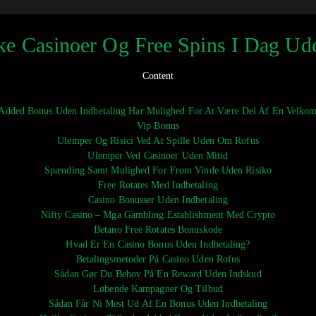
ke Casinoer Og Free Spins I Dag Ud
Content
 Added Bonus Uden Indbetaling Har Mulighed For At Være Del Af En Velkom
Vip Bonus
Ulemper Og Risici Ved At Spille Uden Om Rofus
Ulemper Ved Casinoer Uden Mitid
Spænding Samt Mulighed For From Vinde Uden Risiko
Free Rotates Med Indbetaling
Casino Bonusser Uden Indbetaling
Nifty Casino – Mga Gambling Establishment Med Crypto
Betano Free Rotates Bonuskode
Hvad Er En Casino Bonus Uden Indbetaling?
Betalingsmetoder På Casino Uden Rofus
Sådan Gør Du Behov På En Reward Uden Indskud
Løbende Kampagner Og Tilbud
Sådan Får Ni Mest Ud Af En Bonus Uden Indbetaling