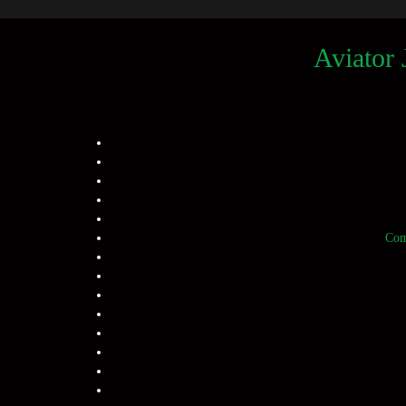
Aviator
Com