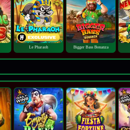
Le Pharaoh
Bigger Bass Bonanza