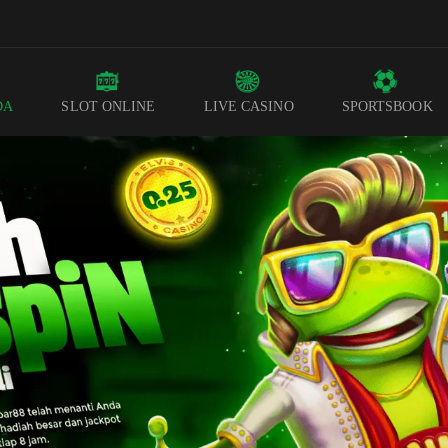
DA
SLOT ONLINE
LIVE CASINO
SPORTSBOOK