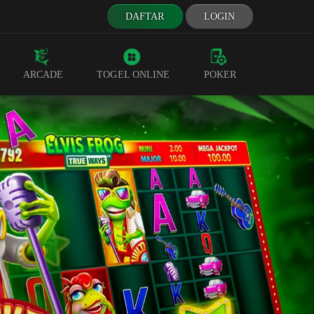
DAFTAR
LOGIN
ARCADE
TOGEL ONLINE
POKER