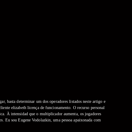
gar, basta determinar um dos operadores listados neste artigo e
liente elizabeth licença de funcionamento. O recurso personal
ca. À intensidad que o multiplicador aumenta, os jogadores
rmes. Eu sou Eugene Vodolazkin, uma pessoa apaixonada com