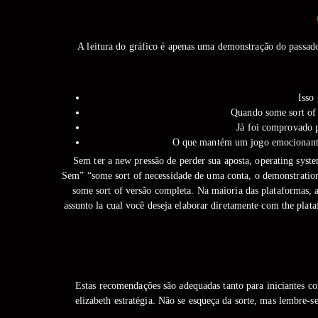
A leitura do gráfico é apenas uma demonstração do passado,
Isso
Quando some sort of 
Já foi comprovado p
O que mantém um jogo emocionante s
Sem ter a new pressão de perder sua aposta, operating sys
Sem” “some sort of necessidade de uma conta, o demonstration 
some sort of versão completa. Na maioria das plataformas, a
assunto la cual você deseja elaborar diretamente com the plat
Estas recomendações são adequadas tanto para iniciantes c
elizabeth estratégia. Não se esqueça da sorte, mas lembre-s