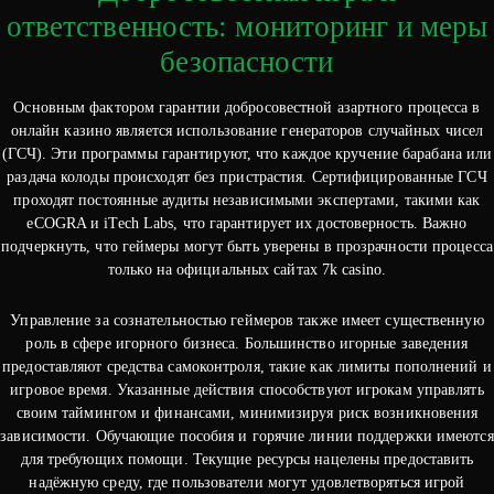
ответственность: мониторинг и меры
безопасности
Основным фактором гарантии добросовестной азартного процесса в
онлайн казино является использование генераторов случайных чисел
(ГСЧ). Эти программы гарантируют, что каждое кручение барабана или
раздача колоды происходят без пристрастия. Сертифицированные ГСЧ
проходят постоянные аудиты независимыми экспертами, такими как
eCOGRA и iTech Labs, что гарантирует их достоверность. Важно
подчеркнуть, что геймеры могут быть уверены в прозрачности процесса
только на официальных сайтах 7k casino.
Управление за сознательностью геймеров также имеет существенную
роль в сфере игорного бизнеса. Большинство игорные заведения
предоставляют средства самоконтроля, такие как лимиты пополнений и
игровое время. Указанные действия способствуют игрокам управлять
своим таймингом и финансами, минимизируя риск возникновения
зависимости. Обучающие пособия и горячие линии поддержки имеются
для требующих помощи. Текущие ресурсы нацелены предоставить
надёжную среду, где пользователи могут удовлетворяться игрой