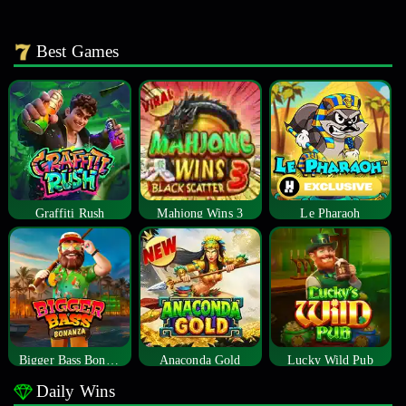
Best Games
Graffiti Rush
Mahjong Wins 3
Le Pharaoh
Bigger Bass Bonanza
Anaconda Gold
Lucky Wild Pub
Daily Wins