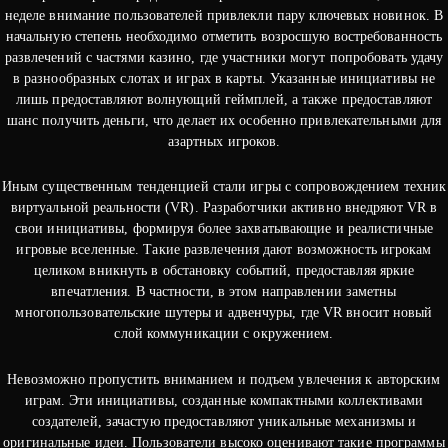
неделе внимание пользователей привлекли пару ключевых новинок. В
начальную степень необходимо отметить возросшую востребованность
развлечений с частями казино, где участники могут попробовать удачу
в разнообразных слотах и играх в карты. Указанные инициативы не
лишь предоставляют волнующий геймплей, а также предоставляют
шанс получить деньги, что делает их особенно привлекательными для
азартных игроков.
Иным существенным тенденцией стали игры с сопровождением техник
виртуальной реальности (VR). Разработчики активно внедряют VR в
свои инициативы, формируя более захватывающие и реалистичные
игровые вселенные. Такие развлечения дают возможность игрокам
целиком вникнуть в обстановку событий, предоставляя яркие
впечатления. В частности, в этом направлении заметны
многопользовательские шутеры и адвенчуры, где VR вносит новый
слой коммуникации с окружением.
Невозможно пропустить вниманием и подъем увлечения к авторским
играм. Эти инициативы, созданные компактными коллективами
создателей, зачастую предоставляют уникальные механизмы и
оригинальные идеи. Пользователи высоко оценивают такие программы