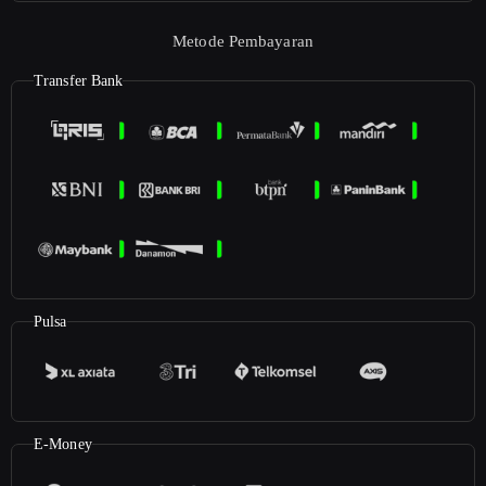
Metode Pembayaran
Transfer Bank
Pulsa
E-Money