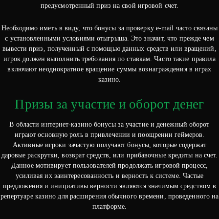
предусмотренный приз на свой игровой счет.
Необходимо иметь в виду, что бонусы за проверку e-mail часто связаны
с установленными условиями отыгрыша. Это значит, что прежде чем
вывести приз, полученный с помощью данных средств или вращений,
игрок должен выполнить требования по ставкам. Часто такие правила
включают неоднократное вращение суммы вознаграждения в играх
казино.
Призы за участие и оборот денег
В области интернет-казино бонусы за участие и денежный оборот
играют основную роль в привлечении и поощрении геймеров.
Активные игроки зачастую получают бонусы, которые содержат
даровые раскрутки, возврат средств, или прибавочные кредиты на счет.
Данное мотивирует пользователей продолжать игровой процесс,
усиливая их заинтересованность и верность к системе. Частые
предложения и инициативы верности являются значимым средством в
репертуаре казино для расширения обычного времени, проведенного на
платформе.