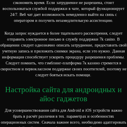
сэкономить время. Если затруднение не разрешена, стоит
воспользоваться службой поддержки в чате, который функционирует
24/7. Веб чат дает возможность немедленно выйти на связь с
оператором и получить незамедлительную ассистенцию.
Когда запрос нуждается в более тщательного рассмотрения, следует
отправить электронное письмо в службу поддержки 7k casino. В
обращении следует однозначно описать затруднение, предоставить свой
учетную запись и приложить снимки экрана, если это нужно. Данная
информация способствует ускорить процедуру разрешения проблемы.
Следует помнить, что гэмблинг-платформа 7к казино стремится в
скоростном и первоклассном поддержке своих посетителей, поэтому не
следует бояться искать помощи.
Настройка сайта для андроидных и
айос гаджетов
Для усовершенствования сайта для Android и iOS устройств важно
брать в расчёт различия в тех. параметрах и особенностях
операционных систем. Сначала важнее всего, необходимо адаптировать