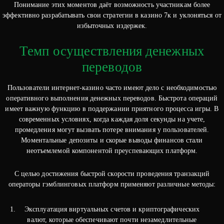
Понимание этих моментов даёт возможность участникам более
эффективно разрабатывать свои стратегии в казино 7к и уклоняться от
избыточных издержек.
Темп осуществления денежных
переводов
Пользователи интернет-казино часто имеют дело с необходимостью
оперативного выполнения денежных переводов. Быстрота операций
имеет важную функцию в поддержании приятного процесса игры. В
современных условиях, когда каждая доля секунды на учете,
промедления могут вызвать потере внимания у пользователей.
Моментальные депозиты и скорые выводы финансов стали
неотъемлемой компонентой преуспевающих платформ.
С целью достижения быстрой скорости проведения транзакций
операторы гэмблинговых платформ применяют различные методы:
Эксплуатация виртуальных счетов и криптографических
валют, которые обеспечивают почти незамедлительные