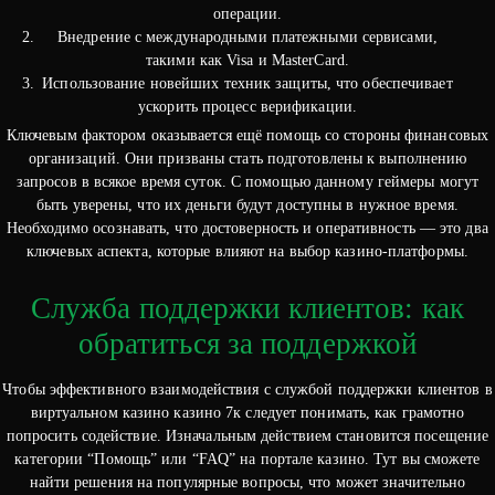
операции.
Внедрение с международными платежными сервисами,
такими как Visa и MasterCard.
Использование новейших техник защиты, что обеспечивает
ускорить процесс верификации.
Ключевым фактором оказывается ещё помощь со стороны финансовых
организаций. Они призваны стать подготовлены к выполнению
запросов в всякое время суток. С помощью данному геймеры могут
быть уверены, что их деньги будут доступны в нужное время.
Необходимо осознавать, что достоверность и оперативность — это два
ключевых аспекта, которые влияют на выбор казино-платформы.
Служба поддержки клиентов: как
обратиться за поддержкой
Чтобы эффективного взаимодействия с службой поддержки клиентов в
виртуальном казино казино 7к следует понимать, как грамотно
попросить содействие. Изначальным действием становится посещение
категории “Помощь” или “FAQ” на портале казино. Тут вы сможете
найти решения на популярные вопросы, что может значительно