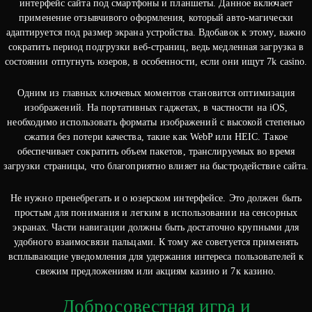
интерфейс сайта под смартфоны и планшеты. Данное включает
применение отзывчивого оформления, который авто-магически
адаптируется под размер экрана устройства. Вдобавок к этому, важно
сократить период подгрузки веб-страниц, ведь медленная загрузка в
состоянии отпугнуть юзеров, в особенности, если они ищут 7k casino.
Одним из главных ключевых моментов становится оптимизация
изображений. На портативных гаджетах, в частности на iOS,
необходимо использовать форматы изображений с высокой степенью
сжатия без потери качества, такие как WebP или HEIC. Такое
обеспечивает сократить объем пакетов, транслируемых во время
загрузки страницы, что благоприятно влияет на быстродействие сайта.
Не нужно пренебрегать и о юзерском интерфейсе. Это должен быть
простым для понимания и легким в использовании на сенсорных
экранах. Части навигации должны быть достаточно крупными для
удобного взаимосвязи пальцами. К тому же советуется применять
всплывающие уведомления для удержания интереса пользователей к
свежим предложениям или акциям казино и 7к казино.
Добросовестная игра и