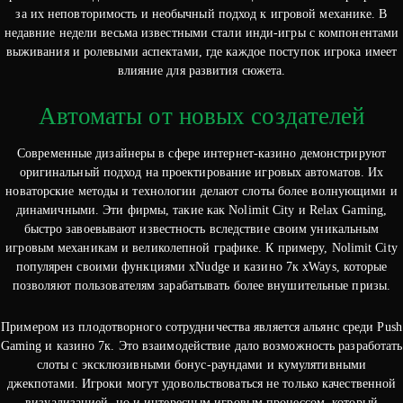
за их неповторимость и необычный подход к игровой механике. В
недавние недели весьма известными стали инди-игры с компонентами
выживания и ролевыми аспектами, где каждое поступок игрока имеет
влияние для развития сюжета.
Автоматы от новых создателей
Современные дизайнеры в сфере интернет-казино демонстрируют
оригинальный подход на проектирование игровых автоматов. Их
новаторские методы и технологии делают слоты более волнующими и
динамичными. Эти фирмы, такие как Nolimit City и Relax Gaming,
быстро завоевывают известность вследствие своим уникальным
игровым механикам и великолепной графике. К примеру, Nolimit City
популярен своими функциями xNudge и казино 7к xWays, которые
позволяют пользователям зарабатывать более внушительные призы.
Примером из плодотворного сотрудничества является альянс среди Push
Gaming и казино 7к. Это взаимодействие дало возможность разработать
слоты с эксклюзивными бонус-раундами и кумулятивными
джекпотами. Игроки могут удовольствоваться не только качественной
визуализацией, но и интересным игровым процессом, который