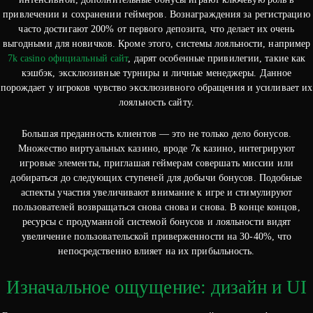
привлечении и сохранении геймеров. Вознаграждения за регистрацию
часто достигают 200% от первого депозита, что делает их очень
выгодными для новичков. Кроме этого, системы лояльности, например
7k casino официальный сайт
, дарят особенные привилегии, такие как
кэшбэк, эксклюзивные турниры и личные менеджеры. Данное
порождает у игроков чувство эксклюзивного обращения и усиливает их
лояльность сайту.
Большая преданность клиентов — это не только дело бонусов.
Множество виртуальных казино, вроде 7к казино, интегрируют
игровые элементы, приглашая геймерам совершать миссии или
добираться до следующих ступеней для добычи бонусов. Подобные
аспекты участия увеличивают внимание к игре и стимулируют
пользователей возвращаться снова снова и снова. В конце концов,
ресурсы с продуманной системой бонусов и лояльности видят
увеличение пользовательской приверженности на 30-40%, что
непосредственно влияет на их прибыльность.
Изначальное ощущение: дизайн и UI