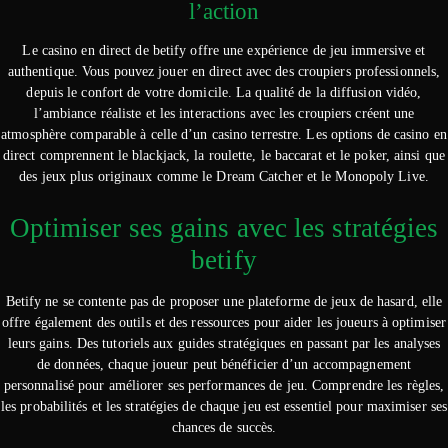
l’action
Le casino en direct de betify offre une expérience de jeu immersive et
authentique. Vous pouvez jouer en direct avec des croupiers professionnels,
depuis le confort de votre domicile. La qualité de la diffusion vidéo,
l’ambiance réaliste et les interactions avec les croupiers créent une
atmosphère comparable à celle d’un casino terrestre. Les options de casino en
direct comprennent le blackjack, la roulette, le baccarat et le poker, ainsi que
des jeux plus originaux comme le Dream Catcher et le Monopoly Live.
Optimiser ses gains avec les stratégies
betify
Betify ne se contente pas de proposer une plateforme de jeux de hasard, elle
offre également des outils et des ressources pour aider les joueurs à optimiser
leurs gains. Des tutoriels aux guides stratégiques en passant par les analyses
de données, chaque joueur peut bénéficier d’un accompagnement
personnalisé pour améliorer ses performances de jeu. Comprendre les règles,
les probabilités et les stratégies de chaque jeu est essentiel pour maximiser ses
chances de succès.