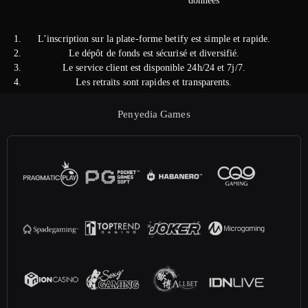
données
L’inscription sur la plate-forme betify est simple et rapide.
Le dépôt de fonds est sécurisé et diversifié.
Le service client est disponible 24h/24 et 7j/7.
Les retraits sont rapides et transparents.
Penyedia Games