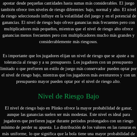
apostar desde pequeñas cantidades hasta sumas más considerables. El juego
también ofrece tres niveles de riesgo diferentes: bajo, normal y alto. El nivel
de riesgo seleccionado influye en la volatilidad del juego y en el potencial de
ganancias. El nivel de riesgo bajo ofrece ganancias más frecuentes pero con
multiplicadores más pequeños, mientras que el nivel de riesgo alto ofrece
ganancias menos frecuentes pero con multiplicadores mucho más grandes y
considerablemente más riesgosos.
Es importante que los jugadores elijan un nivel de riesgo que se ajuste a su
tolerancia al riesgo y a su presupuesto. Los jugadores con un presupuesto
limitado o que prefieren un estilo de juego más conservador pueden optar por
el nivel de riesgo bajo, mientras que los jugadores más aventureros y con un
presupuesto mayor pueden optar por el nivel de riesgo alto.
Nivel de Riesgo Bajo
El nivel de riesgo bajo en Plinko ofrece la mayor probabilidad de ganar,
aunque las ganancias suelen ser más modestas. Este nivel es ideal para
jugadores que prefieren jugar durante períodos prolongados con un riesgo
mínimo de perder su apuesta. La distribución de los valores en las ranuras es
más uniforme, lo que significa que la bola tiene una mayor probabilidad de