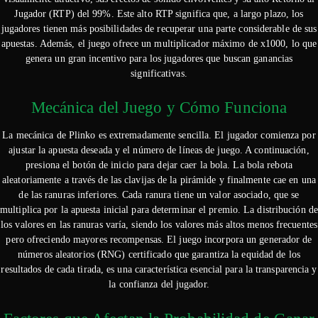
Jugador (RTP) del 99%. Este alto RTP significa que, a largo plazo, los
jugadores tienen más posibilidades de recuperar una parte considerable de sus
apuestas. Además, el juego ofrece un multiplicador máximo de x1000, lo que
genera un gran incentivo para los jugadores que buscan ganancias
significativas.
Mecánica del Juego y Cómo Funciona
La mecánica de Plinko es extremadamente sencilla. El jugador comienza por
ajustar la apuesta deseada y el número de líneas de juego. A continuación,
presiona el botón de inicio para dejar caer la bola. La bola rebota
aleatoriamente a través de las clavijas de la pirámide y finalmente cae en una
de las ranuras inferiores. Cada ranura tiene un valor asociado, que se
multiplica por la apuesta inicial para determinar el premio. La distribución de
los valores en las ranuras varía, siendo los valores más altos menos frecuentes
pero ofreciendo mayores recompensas. El juego incorpora un generador de
números aleatorios (RNG) certificado que garantiza la equidad de los
resultados de cada tirada, es una característica esencial para la transparencia y
la confianza del jugador.