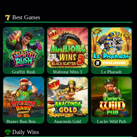
Best Games
Graffiti Rush
Mahjong Wins 3
Le Pharaoh
Bigger Bass Bonanza
Anaconda Gold
Lucky Wild Pub
Daily Wins