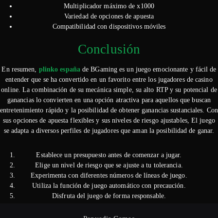
Multiplicador máximo de x1000
Variedad de opciones de apuesta
Compatibilidad con dispositivos móviles
Conclusión
En resumen,
plinko españa
de BGaming es un juego emocionante y fácil de
entender que se ha convertido en un favorito entre los jugadores de casino
online. La combinación de su mecánica simple, su alto RTP y su potencial de
ganancias lo convierten en una opción atractiva para aquellos que buscan
entretenimiento rápido y la posibilidad de obtener ganancias sustanciales. Con
sus opciones de apuesta flexibles y sus niveles de riesgo ajustables, El juego
se adapta a diversos perfiles de jugadores que aman la posibilidad de ganar.
Establece un presupuesto antes de comenzar a jugar.
Elige un nivel de riesgo que se ajuste a tu tolerancia.
Experimenta con diferentes números de líneas de juego.
Utiliza la función de juego automático con precaución.
Disfruta del juego de forma responsable.