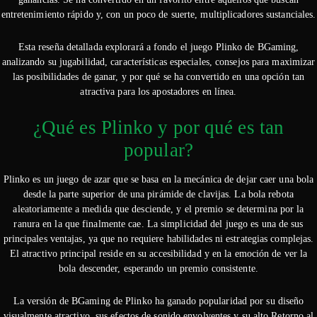
entretenimiento rápido y, con un poco de suerte, multiplicadores sustanciales.
Esta reseña detallada explorará a fondo el juego Plinko de BGaming,
analizando su jugabilidad, características especiales, consejos para maximizar
las posibilidades de ganar, y por qué se ha convertido en una opción tan
atractiva para los apostadores en línea.
¿Qué es Plinko y por qué es tan
popular?
Plinko es un juego de azar que se basa en la mecánica de dejar caer una bola
desde la parte superior de una pirámide de clavijas. La bola rebota
aleatoriamente a medida que desciende, y el premio se determina por la
ranura en la que finalmente cae. La simplicidad del juego es una de sus
principales ventajas, ya que no requiere habilidades ni estrategias complejas.
El atractivo principal reside en su accesibilidad y en la emoción de ver la
bola descender, esperando un premio consistente.
La versión de BGaming de Plinko ha ganado popularidad por su diseño
visualmente atractivo, sus efectos de sonido envolventes y su alto Retorno al