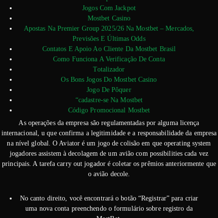
Jogos Com Jackpot
Mostbet Casino
Apostas Na Premier Group 2025/26 Na Mostbet – Mercados,
Previsões E Últimas Odds
Contatos E Apoio Ao Cliente Da Mostbet Brasil
Como Funciona A Verificação De Conta
Totalizador
Os Bons Jogos Do Mostbet Casino
Jogo De Pôquer
“cadastre-se Na Mostbet
Código Promocional Mostbet
As operações da empresa são regulamentadas por alguma licença
internacional, u que confirma a legitimidade e a responsabilidade da empresa
na nível global. O Aviator é um jogo de colisão em que operating system
jogadores assistem à decolagem de um avião com possibilities cada vez
principais. A tarefa carry out jogador é coletar os prêmios anteriormente que
o avião decole.
No canto direito, você encontrará o botão “Registrar” para criar
uma nova conta preenchendo o formulário sobre registro da