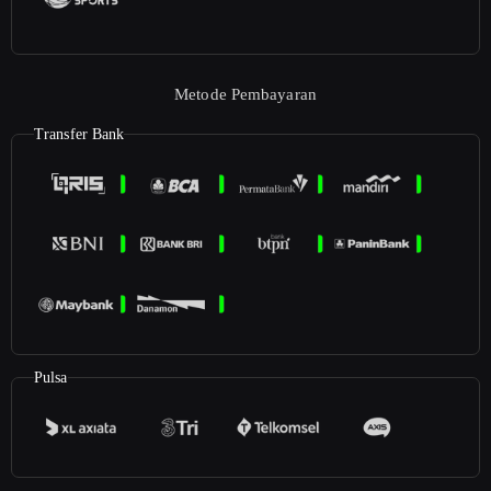
Metode Pembayaran
Transfer Bank
Pulsa