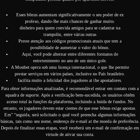
Esses bônus aumentam significativamente o seu poder de ex
profeso, dando-lhe mais chances de ganhar muito.
dinheiro para quem convida amigos para se cadastrar na
trampolín, entre várias outras
Preste atenção aos códigos promocionais atuais que tem a
possibilidade de aumentar o valor do bônus.
Aqui, você pode alternar entre diferentes formatos de
entretenimento no ano de um único gole.
A Mostbet opera sob uma licença internacional, o que lhe permite
prestar serviços em vários países, inclusive no País brasileiro.
facilita muito a felicidad dos jogadores at the apostadores.
Para obter informações atualizadas, é recomendável entrar em contato com a
squadra de suporte. Após a verificação bem-sucedida, os usuários obtêm
acesso total às funções da plataforma, incluindo a huida de fundos. No
entanto, os jogadores devem estar cientes de que esse bônus exige apostas.
Em” “seguida, será solicitado o qual você preencha algumas informações
básicas, tais como seu nome, endereço de e-mail at the moeda de preferência.
Depois de finalizar essas etapas, você receberá um e-mail de confirmação em
virtude de ativar sua conta.