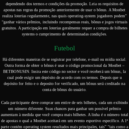
dependendo dos termos e condições da promoção. Leia os requisitos de
apostas nas regras da promoção anteriormente de usar o bônus. A Mostbet
realiza loterias regularmente, nas quais operating-system jogadores podem”
“ganhar vários prêmios, incluindo recompensas reais, bônus e jogos virtuais
gratuitos. A participação em loterias geralmente requer a compra de bilhetes
systems o cumprimento de determinadas condições.
Futebol
Há diferentes maneiras de se registrar por telefone, e-mail ou mídia social.
Outra forma de obter o bônus é usar o código promocional da Mostbet –
BETBONUSIN. Insira este código no sector e você receberá um bônus, la
cual pode exigir um depósito de acordo com os termos. Depois que u
depósito for feito e o deposito for verificado, um bônus será creditado na
conta de bônus do usuário.
Cada participante deve comprar um entire de seis bilhetes, cada um exibindo
um número diferente. Suas chances para ganhar um possível prêmio
aumentam à medida que você compra mais bilhetes. A linha é o número total
de apostas o qual a Mostbet aceitará em um evento esportivo específico. A 1ª
parte contém operating system resultados mais principales, tais” “tais como a