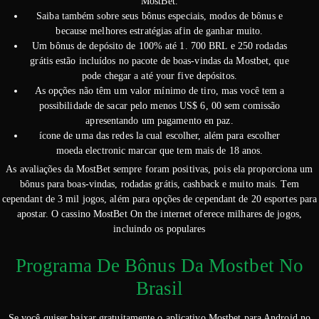
MostBet.
Saiba também sobre seus bônus especiais, modos de bônus e
because melhores estratégias afin de ganhar muito.
Um bônus de depósito de 100% até 1. 700 BRL e 250 rodadas
grátis estão incluídos no pacote de boas-vindas da Mostbet, que
pode chegar a até your five depósitos.
As opções não têm um valor mínimo de tiro, mas você tem a
possibilidade de sacar pelo menos US$ 6, 00 sem comissão
apresentando um pagamento en paz.
ícone de uma das redes la cual escolher, além para escolher
moeda electronic marcar que tem mais de 18 anos.
As avaliações da MostBet sempre foram positivas, pois ela proporciona um
bônus para boas-vindas, rodadas grátis, cashback e muito mais. Tem
cependant de 3 mil jogos, além para opções de cependant de 20 esportes para
apostar. O cassino MostBet On the internet oferece milhares de jogos,
incluindo os populares
Programa De Bônus Da Mostbet No
Brasil
Se você quiser baixar gratuitamente o aplicativo Mostbet para Android no