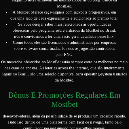
enquanto lucra elizabeth até mesmo cooperar do prognóstico da
MostBet.
A Mostbet oferece caça-níqueis com jackpots progressivos, em
que uma lado de cada expresamente é adicionada ao prêmio total.
Se você desejar saber mais relacionada as oportunidades
oferecidas pelo programa sobre afiliados da Mostbet no Brasil,
nós o convidamos a ler uma visão geral detalhada nesse link.
Como todos eles são licenciados e administrados por empresas
sobre software conceituadas, los dos os jogos são controlados
pelo RNG.
Os mercados oferecidos no MostBet estão sempre entre os melhores no meio
das casas de apostas. As loterias across the internet, que são inteiramente
legais no Brasil, são uma seleção disponível para operating-system usuários
da Mostbet.
Bônus E Promoções Regulares Em
Mostbet
desenvolvedores, além da possibilidade de se produzir um cadastro rápido.
Tudo isso dentro de uma plataforma bem fácil de navegar, tanto pelo
computador pessoal quanto por aparelhos móveis.