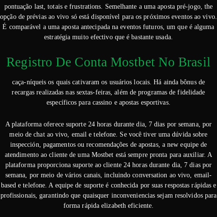
pontuação last, totais e frustrations. Semelhante a uma aposta pré-jogo, the
opção de prévias ao vivo só está disponível para os próximos eventos ao vivo.
É comparável a uma aposta antecipada na eventos futuros, um que é alguma
estratégia muito efectivo que é bastante usada.
Registro De Conta Mostbet No Brasil
caça-níqueis os quais cativaram os usuários locais. Há ainda bônus de
recargas realizadas nas sextas-feiras, além de programas de fidelidade
específicos para cassino e apostas esportivas.
A plataforma oferece suporte 24 horas durante dia, 7 dias por semana, por
meio de chat ao vivo, email e telefone. Se você tiver uma dúvida sobre
inspección, pagamentos ou recomendações de apostas, a new equipe de
atendimento ao cliente de uma Mostbet está sempre pronta para auxiliar. A
plataforma proporciona suporte ao cliente 24 horas durante dia, 7 dias por
semana, por meio de vários canais, incluindo conversation ao vivo, email-
based e telefone. A equipe de suporte é conhecida por suas respostas rápidas e
profissionais, garantindo que quaisquer inconveniencias sejam resolvidos para
forma rápida elizabeth eficiente.