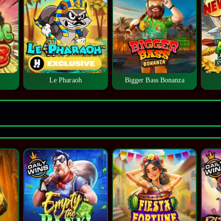
Le Pharaoh
Bigger Bass Bonanza