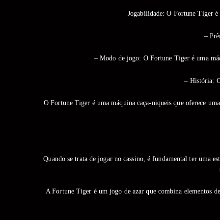
– Jogabilidade: O Fortune Tiger é
– Prê
– Modo de jogo: O Fortune Tiger é uma máqu
– História: 
O Fortune Tiger é uma máquina caça-niqueis que oferece uma ex
Quando se trata de jogar no cassino, é fundamental ter uma est
A Fortune Tiger é um jogo de azar que combina elementos de aç