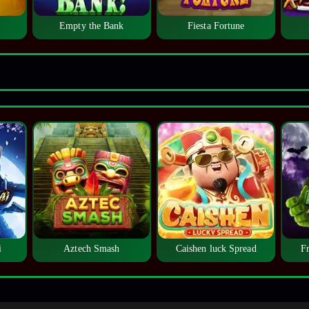
Empty the Bank
Fiesta Fortune
i
Aztech Smash
Caishen luck Spread
F