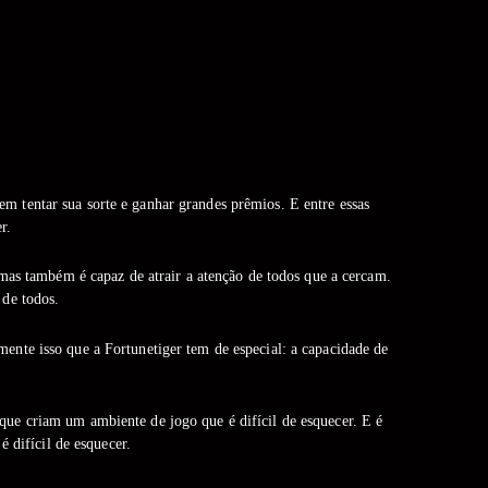
m tentar sua sorte e ganhar grandes prêmios. E entre essas
r.
mas também é capaz de atrair a atenção de todos que a cercam.
 de todos.
mente isso que a Fortunetiger tem de especial: a capacidade de
que criam um ambiente de jogo que é difícil de esquecer. E é
 difícil de esquecer.