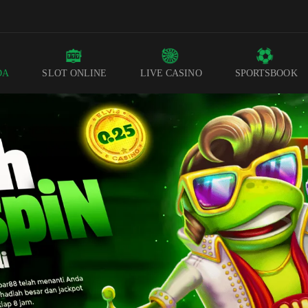
DA
SLOT ONLINE
LIVE CASINO
SPORTSBOOK