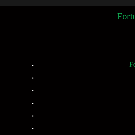
Fort
F