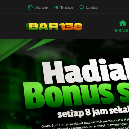
Whatsapp
Telegram
Livechat
BERAN