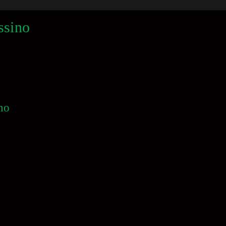
ssino
no