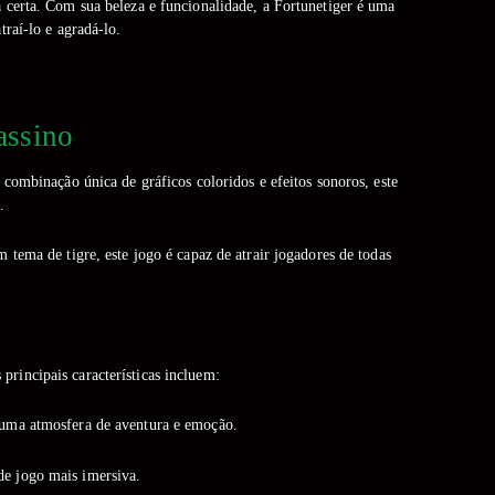
a certa. Com sua beleza e funcionalidade, a Fortunetiger é uma
raí-lo e agradá-lo.
assino
combinação única de gráficos coloridos e efeitos sonoros, este
.
tema de tigre, este jogo é capaz de atrair jogadores de todas
principais características incluem:
 uma atmosfera de aventura e emoção.
de jogo mais imersiva.