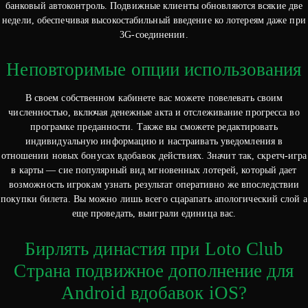
банковый автоконтроль. Подвижные клиенты обновляются всякие две
недели, обеспечивая высокостабильный введение ко лотереям даже при
3G‑соединении.
Неповторимые опции использования
В своем собственном кабинете вас можете повелевать своим
численностью, включая денежные акта и отслеживание прогресса во
програмке преданности. Также вы сможете редактировать
индивидуальную информацию и настраивать уведомления в
отношении новых бонусах вдобавок действиях. Значит так, скретч-игра
в карты — сие популярный вид мгновенных лотерей, который дает
возможность игрокам узнать результат оперативно же впоследствии
покупки билета. Вы можно лишь всего сцарапать апологический слой а
еще проведать, выиграли единица вас.
Бирлять династия при Loto Club
Страна подвижное дополнение для
Android вдобавок iOS?