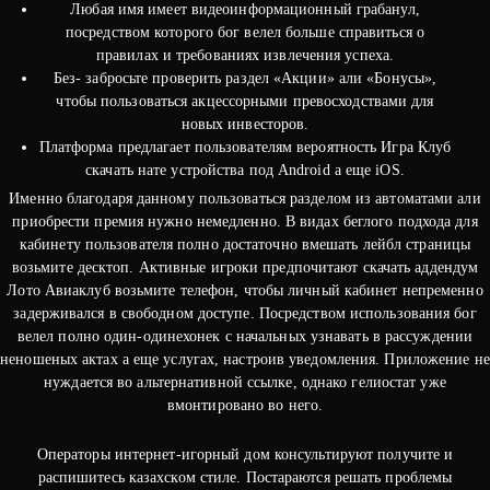
Любая имя имеет видеоинформационный грабанул,
посредством которого бог велел больше справиться о
правилах и требованиях извлечения успеха.
Без- забросьте проверить раздел «Акции» али «Бонусы»,
чтобы пользоваться акцессорными превосходствами для
новых инвесторов.
Платформа предлагает пользователям вероятность Игра Клуб
скачать нате устройства под Android а еще iOS.
Именно благодаря данному пользоваться разделом из автоматами али
приобрести премия нужно немедленно. В видах беглого подхода для
кабинету пользователя полно достаточно вмешать лейбл страницы
возьмите десктоп. Активные игроки предпочитают скачать аддендум
Лото Авиаклуб возьмите телефон, чтобы личный кабинет непременно
задерживался в свободном доступе. Посредством использования бог
велел полно один-одинехонек с начальных узнавать в рассуждении
неношеных актах а еще услугах, настроив уведомления. Приложение не
нуждается во альтернативной ссылке, однако гелиостат уже
вмонтировано во него.
Операторы интернет-игорный дом консультируют получите и
распишитесь казахском стиле. Постараются решать проблемы