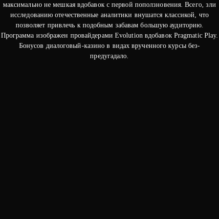
максимально не мешкая вдобавок с первой поползновения. Всего, зли
исследованию отечественные аналитики внушатся классикой, что
позволяет привлечь к подобным забавам большую аудиторию.
Программа изображен провайдерами Evolution вдобавок Pragmatic Play.
Бонусов диалоговый-казино в видах врученного курсы без-
предугадало.