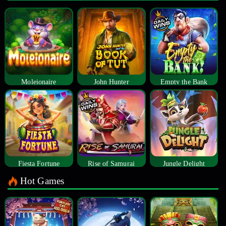
Moleionaire
John Hunter
Empty the Bank
Fiesta Fortune
Rise of Samurai
Jungle Delight
Hot Games