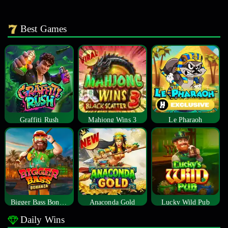
Best Games
Graffiti Rush
Mahjong Wins 3
Le Pharaoh
Bigger Bass Bonanza
Anaconda Gold
Lucky Wild Pub
Daily Wins