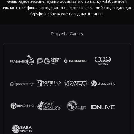
ненаглядное веселие, нужно добавить его во папку «Избранное».
однако это оффшорная подсудность, которая авось-либо подпадать дно
беруфсфербот вчуже народных органов.
Penyedia Games