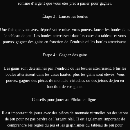
somme d’argent que vous êtes prêt à parier pour gagner.
Étape 3 : Lancer les boules
Une fois que vous avez déposé votre mise, vous pouvez lancer les boules dans
le tableau de jeu. Les boules atterrissent dans les cases du tableau et vous
pouvez gagner des gains en fonction de l’endroit où les boules atterrissent.
Étape 4 : Gagnez des gains
Les gains sont déterminés par l’endroit où les boules atterrissent. Plus les
boules atterrissent dans les cases hautes, plus les gains sont élevés. Vous
pouvez gagner des pièces de monnaie virtuelles ou des jetons de jeu en
fonction de vos gains.
Conseils pour jouer au Plinko en ligne :
Il est important de jouer avec des pièces de monnaie virtuelles ou des jetons
de jeu pour ne pas perdre de l’argent réel. Il est également important de
comprendre les règles du jeu et les graphismes du tableau de jeu pour