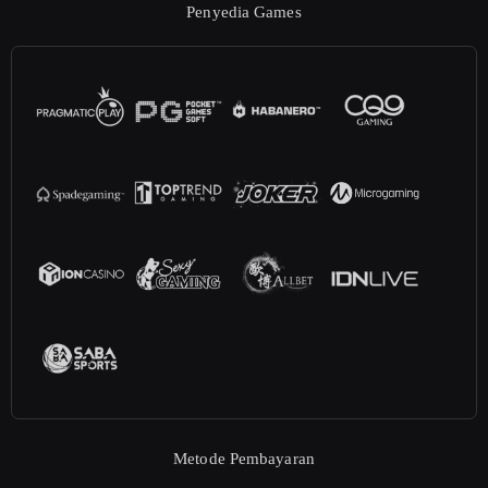
Penyedia Games
Metode Pembayaran