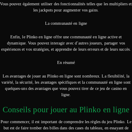
Vous pouvez également utiliser des fonctionnalités telles que les multipliers et
les jackpots pour augmenter vos gains.
La communauté en ligne
Enfin, le Plinko en ligne offre une communauté en ligne active et
dynamique. Vous pouvez interagir avec d’autres joueurs, partager vos
expériences et vos stratégies, et apprendre de leurs erreurs et de leurs succès.
En résumé
Les avantages de jouer au Plinko en ligne sont nombreux. La flexibilité, la
variété, la sécurité, les avantages spécifiques et la communauté en ligne sont
quelques-uns des avantages que vous pouvez tirer de ce jeu de casino en
ligne.
Conseils pour jouer au Plinko en ligne
Pour commencer, il est important de comprendre les règles du jeu Plinko. Le
but est de faire tomber des billes dans des cases du tableau, en essayant de