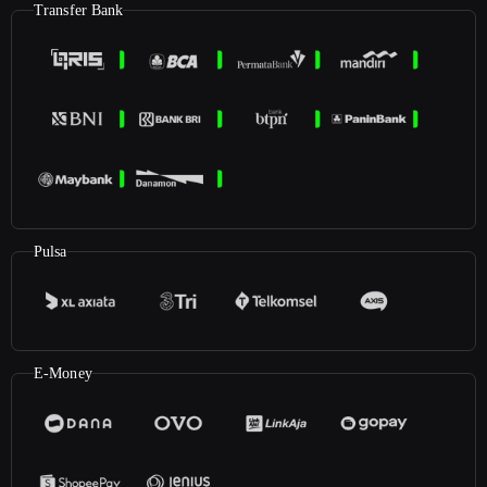
Transfer Bank
Pulsa
E-Money