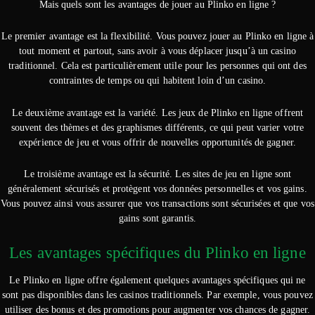
Mais quels sont les avantages de jouer au Plinko en ligne ?
Le premier avantage est la flexibilité. Vous pouvez jouer au Plinko en ligne à
tout moment et partout, sans avoir à vous déplacer jusqu’à un casino
traditionnel. Cela est particulièrement utile pour les personnes qui ont des
contraintes de temps ou qui habitent loin d’un casino.
Le deuxième avantage est la variété. Les jeux de Plinko en ligne offrent
souvent des thèmes et des graphismes différents, ce qui peut varier votre
expérience de jeu et vous offrir de nouvelles opportunités de gagner.
Le troisième avantage est la sécurité. Les sites de jeu en ligne sont
généralement sécurisés et protègent vos données personnelles et vos gains.
Vous pouvez ainsi vous assurer que vos transactions sont sécurisées et que vos
gains sont garantis.
Les avantages spécifiques du Plinko en ligne
Le Plinko en ligne offre également quelques avantages spécifiques qui ne
sont pas disponibles dans les casinos traditionnels. Par exemple, vous pouvez
utiliser des bonus et des promotions pour augmenter vos chances de gagner.