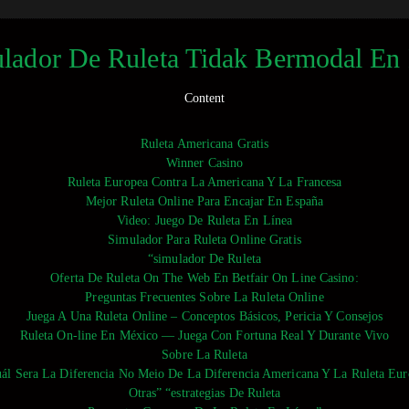
lador De Ruleta Tidak Bermodal En
Content
Ruleta Americana Gratis
Winner Casino
Ruleta Europea Contra La Americana Y La Francesa
Mejor Ruleta Online Para Encajar En España
Video: Juego De Ruleta En Línea
Simulador Para Ruleta Online Gratis
“simulador De Ruleta
Oferta De Ruleta On The Web En Betfair On Line Casino:
Preguntas Frecuentes Sobre La Ruleta Online
Juega A Una Ruleta Online – Conceptos Básicos, Pericia Y Consejos
Ruleta On-line En México — Juega Con Fortuna Real Y Durante Vivo
Sobre La Ruleta
uál Sera La Diferencia No Meio De La Diferencia Americana Y La Ruleta Eur
Otras” “estrategias De Ruleta