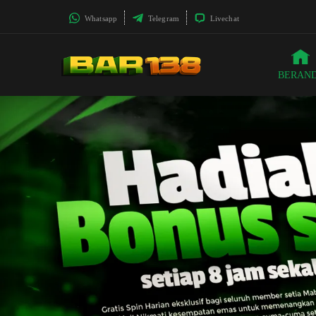
Whatsapp
Telegram
Livechat
BERAN