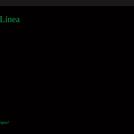
 Línea
opea?