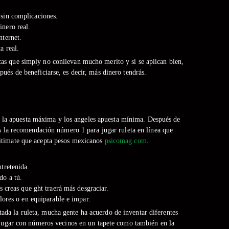
 sin complicaciones.
inero real.
nternet.
a real.
icas que simply no conllevan mucho merito y si se aplican bien,
ués de beneficiarse, es decir, más dinero tendrás.
sa, la apuesta máxima y los angeles apuesta mínima. Después de
es la recomendación número 1 para jugar ruleta en línea que
egitimate que acepta pesos mexicanos
psicomag.com
.
ntretenida.
do a tú.
 creas que ght traerá más desgraciar.
ores o en equiparable e impar.
tada la ruleta, mucha gente ha acuerdo de inventar diferentes
 jugar con números vecinos en un tapete como también en la