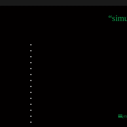
“simu
🎰¿c