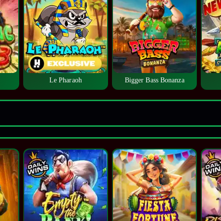
Le Pharaoh
Bigger Bass Bonanza