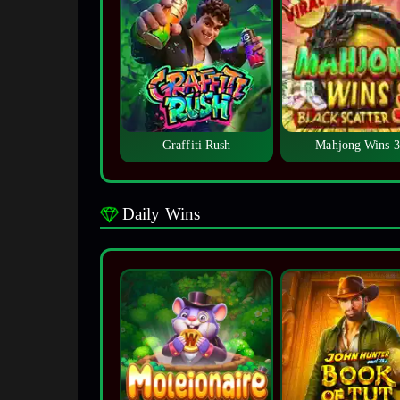
Graffiti Rush
Mahjong Wins 3
Daily Wins