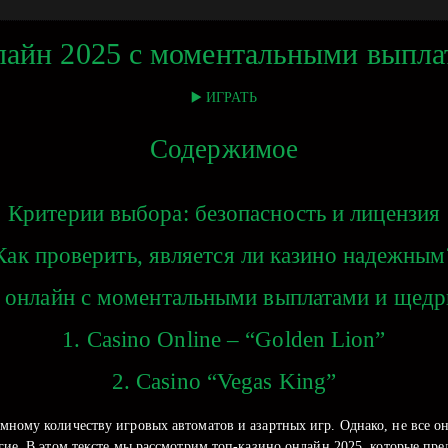
лайн 2025 с моментальными выпл
▶️ ИГРАТЬ
Содержимое
Критерии выбора: безопасность и лицензия
Как проверить, является ли казино надежным
о онлайн с моментальными выплатами и щед
1. Casino Online – “Golden Lion”
2. Casino “Vegas King”
мному количеству игровых автоматов и азартных игр. Однако, не все он
угие. В этом тексте мы рассмотрим топ-казино онлайн 2025, которые пр