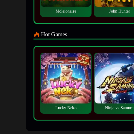
Moleionaire
John Hunter
Hot Games
Lucky Neko
Ninja vs Samura