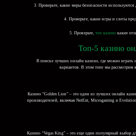
3. Проверьте, какие меры безопасности используются
4. Проверьте, какие игры и слоты пре
5. Проверьте,
топ казино
какие отз
Топ-5 казино о
В поиске лучших онлайн казино, где можно играть 
вариантов. В этом топе мы рассмотрим 
Казино “Golden Lion” – это один из лучших онлайн казин
производителей, включая NetEnt, Microgaming и Evoluti
Казино “Vegas King” – это еще один популярный выбор д