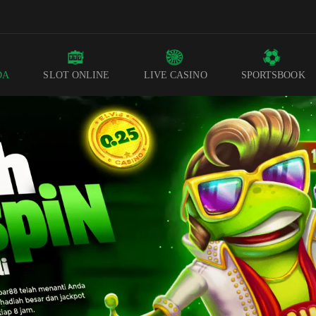
DA
SLOT ONLINE
LIVE CASINO
SPORTSBOOK