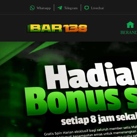
Whatsapp
Telegram
Livechat
BERAN