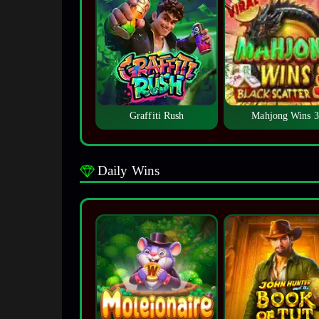
Graffiti Rush
Mahjong Wins 3
Daily Wins