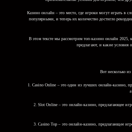
Казино онлайн – это место, где игроки могут играть в с
популярными, и теперь их количество достигло рекордны
В этом тексте мы рассмотрим топ-казино онлайн 2025,
предлагают, и какие условия 
Вот несколько и
1. Casino Online – это один из лучших онлайн-казино,
а
2. Slot Online – это онлайн-казино, предлагающее и
3. Casino Top – это онлайн-казино, предлагающее иг