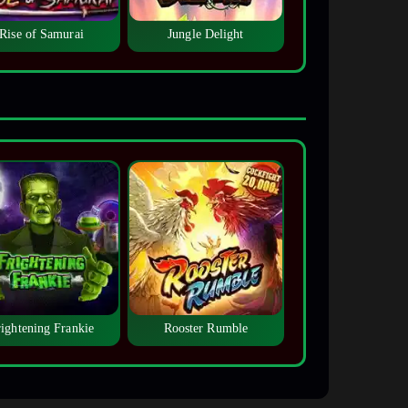
Rise of Samurai
Jungle Delight
rightening Frankie
Rooster Rumble