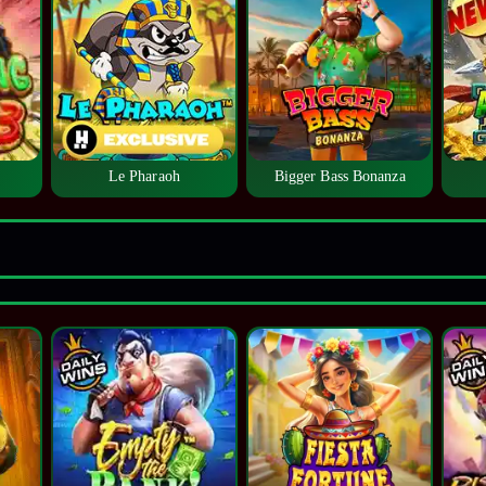
Le Pharaoh
Bigger Bass Bonanza