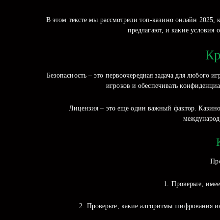
В этом тексте мы рассмотрели топ-казино онлайн 2025,
предлагают, и какие условия 
Кр
Безопасность – это первоочередная задача для любого и
игроков и обеспечивать конфиденциа
Лицензия – это еще один важный фактор. Казино
международн
Пр
1. Проверьте, име
2. Проверьте, какие алгоритмы шифрования и