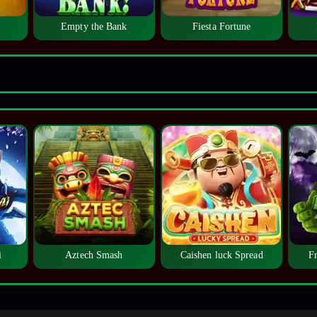
Empty the Bank
Fiesta Fortune
i
Aztech Smash
Caishen luck Spread
F