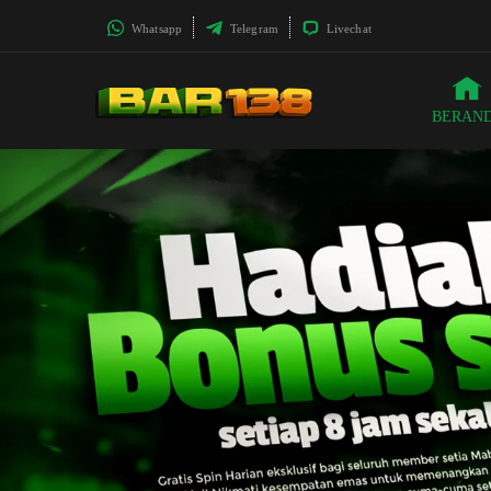
Whatsapp
Telegram
Livechat
BERAN