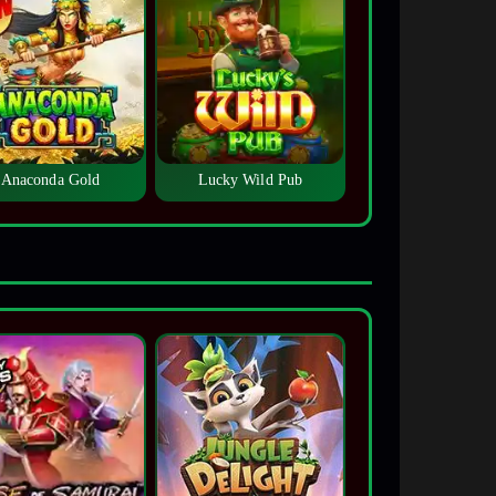
Anaconda Gold
Lucky Wild Pub