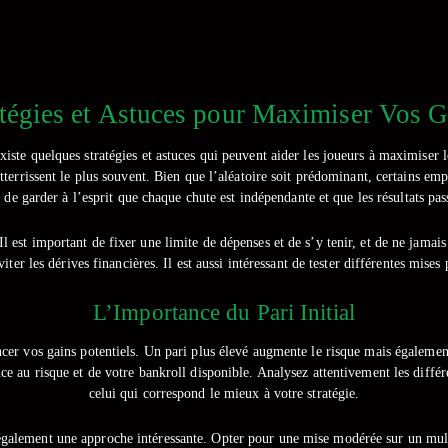
atégies et Astuces pour Maximiser Vos G
xiste quelques stratégies et astuces qui peuvent aider les joueurs à maximiser l
 atterrissent le plus souvent. Bien que l’aléatoire soit prédominant, certains 
de garder à l’esprit que chaque chute est indépendante et que les résultats pass
l est important de fixer une limite de dépenses et de s’y tenir, et de ne jamai
ter les dérives financières. Il est aussi intéressant de tester différentes mis
L’Importance du Pari Initial
cer vos gains potentiels. Un pari plus élevé augmente le risque mais également
nce au risque et de votre bankroll disponible. Analysez attentivement les diffé
celui qui correspond le mieux à votre stratégie.
t également une approche intéressante. Opter pour une mise modérée sur un mult