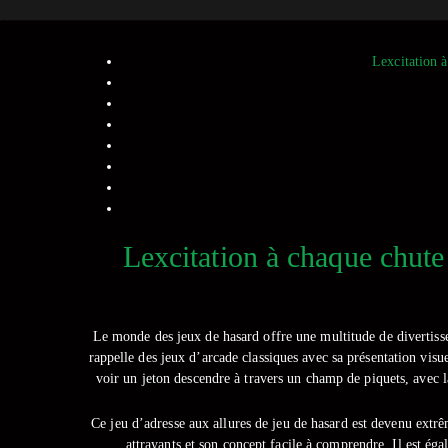
Lexcitation à
Lexcitation à chaque chute 
Le monde des jeux de hasard offre une multitude de divertisseme
rappelle des jeux d’arcade classiques avec sa présentation visue
voir un jeton descendre à travers un champ de piquets, avec la
Ce jeu d’adresse aux allures de jeu de hasard est devenu extrêm
attrayants et son concept facile à comprendre. Il est éga