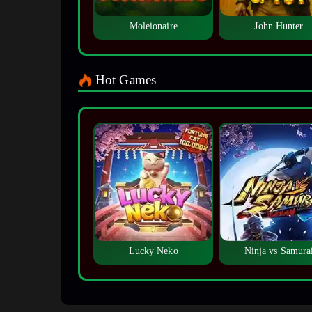
Moleionaire
John Hunter
Hot Games
Lucky Neko
Ninja vs Samura