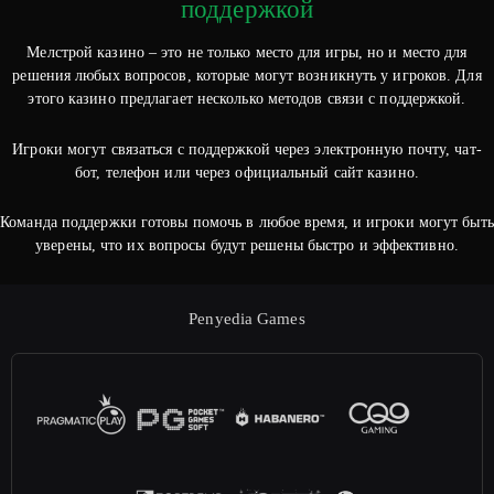
поддержкой
Мелстрой казино – это не только место для игры, но и место для
решения любых вопросов, которые могут возникнуть у игроков. Для
этого казино предлагает несколько методов связи с поддержкой.
Игроки могут связаться с поддержкой через электронную почту, чат-
бот, телефон или через официальный сайт казино.
Команда поддержки готовы помочь в любое время, и игроки могут быть
уверены, что их вопросы будут решены быстро и эффективно.
Penyedia Games