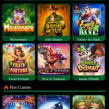
Moleionaire
John Hunter
Empty the Bank
Fiesta Fortune
Rise of Samurai
Jungle Delight
Hot Games