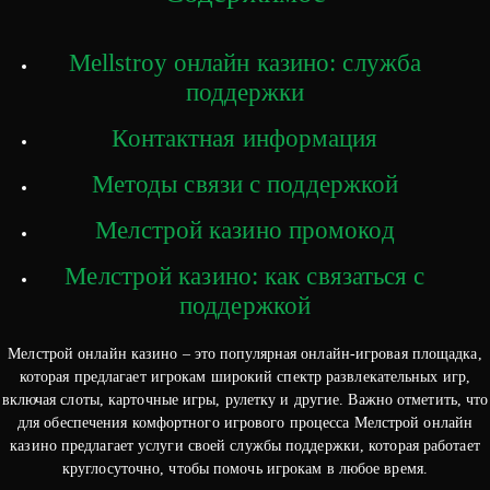
Мellstroy онлайн казино: служба
поддержки
Контактная информация
Методы связи с поддержкой
Мелстрой казино промокод
Мелстрой казино: как связаться с
поддержкой
Мелстрой онлайн казино – это популярная онлайн-игровая площадка,
которая предлагает игрокам широкий спектр развлекательных игр,
включая слоты, карточные игры, рулетку и другие. Важно отметить, что
для обеспечения комфортного игрового процесса Мелстрой онлайн
казино предлагает услуги своей службы поддержки, которая работает
круглосуточно, чтобы помочь игрокам в любое время.