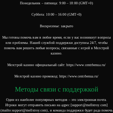
Понедельник – пятница: 9:00 – 18:00 (GMT+0)
Суббота: 10:00 – 16:00 (GMT+0)
Воскресенье: закрыто
Мы готовы помочь вам в любое время, если у вас возникнут вопросы
или проблемы. Нашей службой поддержки доступны 24/7, чтобы
помочь вам решить любые вопросы, связанные с игрой в Мелстрой
казино.
Мелстрой казино официальный сайт: https://www.centrbenua.ru/
Мелстрой казино промокод: https://www.centrbenua.ru/
Методы связи с поддержкой
Один из наиболее популярных методов – это электронная почта.
Игроки могут отправить письмо на адрес [support@mellstroy.com]
(mailto:support@mellstroy.com), и команда поддержки будет рада помочь