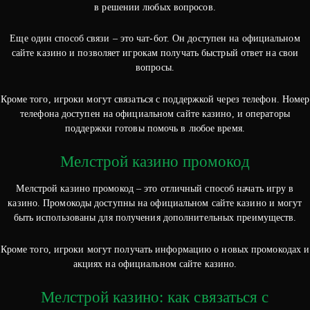
в решении любых вопросов.
Еще один способ связи – это чат-бот. Он доступен на официальном
сайте казино и позволяет игрокам получать быстрый ответ на свои
вопросы.
Кроме того, игроки могут связаться с поддержкой через телефон. Номер
телефона доступен на официальном сайте казино, и операторы
поддержки готовы помочь в любое время.
Мелстрой казино промокод
Мелстрой казино промокод – это отличный способ начать игру в
казино. Промокоды доступны на официальном сайте казино и могут
быть использованы для получения дополнительных преимуществ.
Кроме того, игроки могут получать информацию о новых промокодах и
акциях на официальном сайте казино.
Мелстрой казино: как связаться с