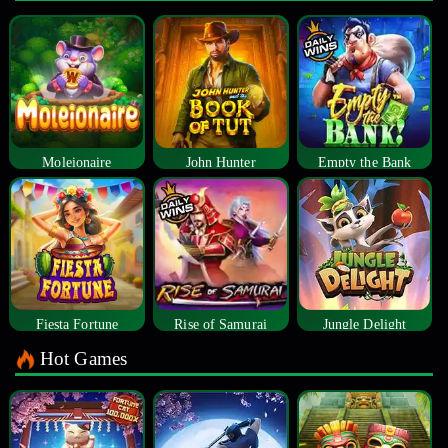
Moleionaire
John Hunter
Empty the Bank
Fiesta Fortune
Rise of Samurai
Jungle Delight
Hot Games