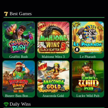
Best Games
Graffiti Rush
Mahjong Wins 3
Le Pharaoh
Bigger Bass Bonanza
Anaconda Gold
Lucky Wild Pub
Daily Wins