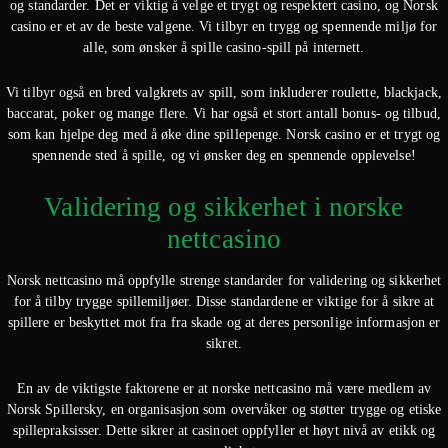
og standarder. Det er viktig å velge et trygt og respektert casino, og Norsk
casino er et av de beste valgene. Vi tilbyr en trygg og spennende miljø for
alle, som ønsker å spille casino-spill på internett.
Vi tilbyr også en bred valgkrets av spill, som inkluderer roulette, blackjack,
baccarat, poker og mange flere. Vi har også et stort antall bonus- og tilbud,
som kan hjelpe deg med å øke dine spillepenge. Norsk casino er et trygt og
spennende sted å spille, og vi ønsker deg en spennende opplevelse!
Validering og sikkerhet i norske
nettcasino
Norsk nettcasino må oppfylle strenge standarder for validering og sikkerhet
for å tilby trygge spillemiljøer. Disse standardene er viktige for å sikre at
spillere er beskyttet mot fra fra skade og at deres personlige informasjon er
sikret.
En av de viktigste faktorene er at norske nettcasino må være medlem av
Norsk Spillersky, en organisasjon som overvåker og støtter trygge og etiske
spillepraksisser. Dette sikrer at casinoet oppfyller et høyt nivå av etikk og