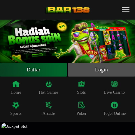
Beranda
Slot Online
Live Casino
Sportsbook
Arcade
Togel Online
Daftar
Login
Poker
Whatsapp
Home
Hot Games
Slots
Live Casino
Telegram
Sports
Arcade
Poker
Togel Online
Livechat