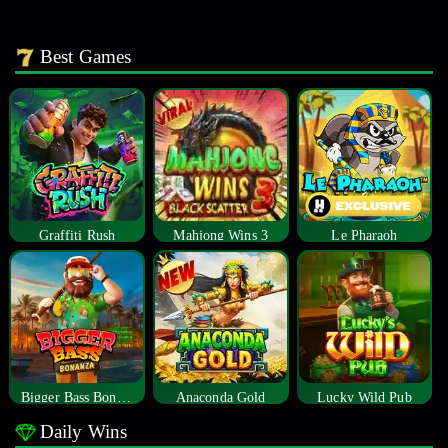
Best Games
Graffiti Rush
Mahjong Wins 3
Le Pharaoh
Bigger Bass Bonanza
Anaconda Gold
Lucky Wild Pub
Daily Wins