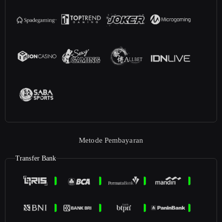
Metode Pembayaran
Transfer Bank