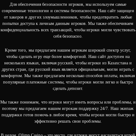
Для обеспечения безопасности игроков, мы используем самые
современные технологии и системы безопасности. Наш сайт защищен
от хакеров и других злоумышленников, чтобы предотвратить любые
попытки доступа к личным данным игроков. Мы также обеспечиваем
конфиденциальность всех транзакций, чтобы игроки могли чувствовать
себя безопасно.
Кроме того, мы предлагаем нашим игрокам широкий спектр услуг,
чтобы сделать игру еще более комфортной. Наш сайт доступен на
нескольких языках, включая русский, чтобы игроки из Казахстана и
других стран, где русский язык является официальным, могли играть с
комфортом. Мы также предлагаем несколько способов оплаты, включая
популярные платежные системы, чтобы игроки могли легко и быстро
сделать депозит.
Мы также понимаем, что игроки могут иметь вопросы или проблемы, и
поэтому мы предлагаем нашим игрокам поддержку 24/7. Наш экипаж
поддержки готов помочь в любое время, чтобы игроки могли быстро и
эффективно решать свои проблемы.
В целом, Olimp Casino – это место, где игроки могут насладиться игрой