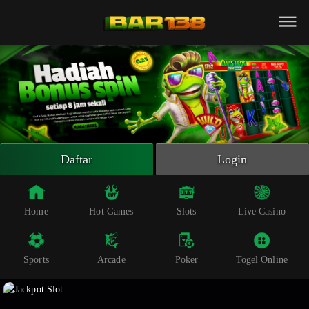
Beranda
Slot Online
Live Casino
Sportsbook
Arcade
Togel Online
Daftar
Login
Poker
Whatsapp
Home
Hot Games
Slots
Live Casino
Telegram
Sports
Arcade
Poker
Togel Online
Livechat