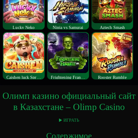
Lucky Neko
Ninja vs Samurai
Aztech Smash
Caishen luck Spread
Frightening Frankie
Rooster Rumble
Олимп казино официальный сайт
в Казахстане – Olimp Casino
▶️ ИГРАТЬ
Содержимое