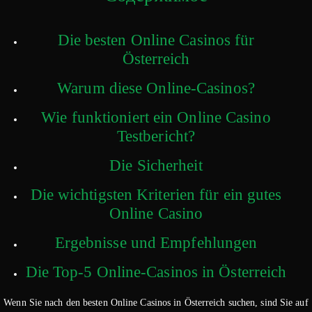
Die besten Online Casinos für
Österreich
Warum diese Online-Casinos?
Wie funktioniert ein Online Casino
Testbericht?
Die Sicherheit
Die wichtigsten Kriterien für ein gutes
Online Casino
Ergebnisse und Empfehlungen
Die Top-5 Online-Casinos in Österreich
Wenn Sie nach den besten Online Casinos in Österreich suchen, sind Sie auf