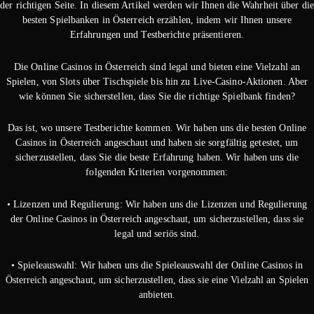
der richtigen Seite. In diesem Artikel werden wir Ihnen die Wahrheit über die
besten Spielbanken in Österreich erzählen, indem wir Ihnen unsere
Erfahrungen und Testberichte präsentieren.
Die Online Casinos in Österreich sind legal und bieten eine Vielzahl an
Spielen, von Slots über Tischspiele bis hin zu Live-Casino-Aktionen. Aber
wie können Sie sicherstellen, dass Sie die richtige Spielbank finden?
Das ist, wo unsere Testberichte kommen. Wir haben uns die besten Online
Casinos in Österreich angeschaut und haben sie sorgfältig getestet, um
sicherzustellen, dass Sie die beste Erfahrung haben. Wir haben uns die
folgenden Kriterien vorgenommen:
• Lizenzen und Regulierung: Wir haben uns die Lizenzen und Regulierung
der Online Casinos in Österreich angeschaut, um sicherzustellen, dass sie
legal und seriös sind.
• Spieleauswahl: Wir haben uns die Spieleauswahl der Online Casinos in
Österreich angeschaut, um sicherzustellen, dass sie eine Vielzahl an Spielen
anbieten.