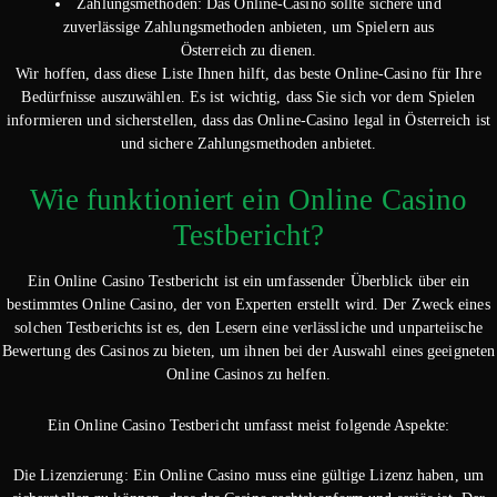
Zahlungsmethoden: Das Online-Casino sollte sichere und
zuverlässige Zahlungsmethoden anbieten, um Spielern aus
Österreich zu dienen.
Wir hoffen, dass diese Liste Ihnen hilft, das beste Online-Casino für Ihre
Bedürfnisse auszuwählen. Es ist wichtig, dass Sie sich vor dem Spielen
informieren und sicherstellen, dass das Online-Casino legal in Österreich ist
und sichere Zahlungsmethoden anbietet.
Wie funktioniert ein Online Casino
Testbericht?
Ein Online Casino Testbericht ist ein umfassender Überblick über ein
bestimmtes Online Casino, der von Experten erstellt wird. Der Zweck eines
solchen Testberichts ist es, den Lesern eine verlässliche und unparteiische
Bewertung des Casinos zu bieten, um ihnen bei der Auswahl eines geeigneten
Online Casinos zu helfen.
Ein Online Casino Testbericht umfasst meist folgende Aspekte:
Die Lizenzierung: Ein Online Casino muss eine gültige Lizenz haben, um