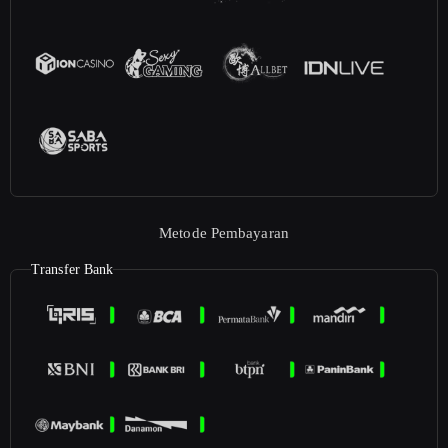
Metode Pembayaran
Transfer Bank