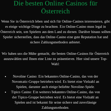
Die besten Online Casinos für
Österreich
Wenn Sie in Österreich leben und sich für Online-Casinos interessieren, gibt
es einige wichtige Dinge zu beachten. Ein Online-Casino muss legal in
Österreich sein, um Spielern aus dem Land zu dienen. Darüber hinaus sollten
Spieler sicherstellen, dass das Online-Casino eine gute Reputation hat und
sichere Zahlungsmethoden anbietet.
Wir haben uns die Mühe gemacht, die besten Online-Casinos für Österreich
auszuwählen und Ihnen eine Liste zu präsentieren. Hier sind unsere Top-
Wahl:
Novoline Casino: Ein bekanntes Online-Casino, das von der
Novomatic-Gruppe betrieben wird. Es bietet eine Vielzahl an
Spielen, darunter auch einige beliebte Novoline-Spiele.
Tipico Casino: Ein weiteres bekanntes Online-Casino, das von
der Tipico-Gruppe betrieben wird. Es bietet eine Vielzahl an
Spielen und ist bekannt für seine sichere und zuverlässige
Zahlungsmethoden.