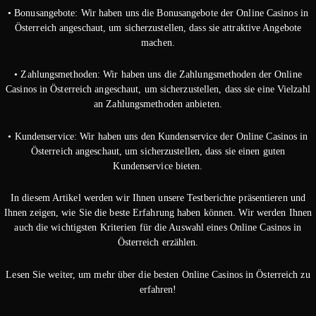
• Bonusangebote: Wir haben uns die Bonusangebote der Online Casinos in
Österreich angeschaut, um sicherzustellen, dass sie attraktive Angebote
machen.
• Zahlungsmethoden: Wir haben uns die Zahlungsmethoden der Online
Casinos in Österreich angeschaut, um sicherzustellen, dass sie eine Vielzahl
an Zahlungsmethoden anbieten.
• Kundenservice: Wir haben uns den Kundenservice der Online Casinos in
Österreich angeschaut, um sicherzustellen, dass sie einen guten
Kundenservice bieten.
In diesem Artikel werden wir Ihnen unsere Testberichte präsentieren und
Ihnen zeigen, wie Sie die beste Erfahrung haben können. Wir werden Ihnen
auch die wichtigsten Kriterien für die Auswahl eines Online Casinos in
Österreich erzählen.
Lesen Sie weiter, um mehr über die besten Online Casinos in Österreich zu
erfahren!