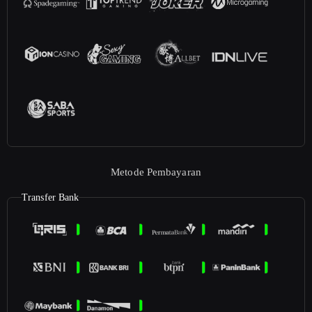
Metode Pembayaran
Transfer Bank