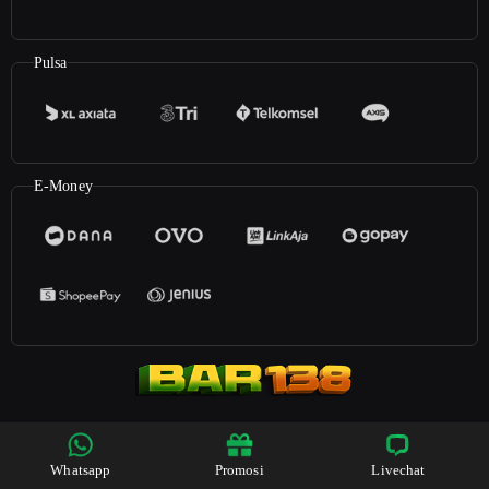
Pulsa
E-Money
©2026
Bar138
. All rights reserved | 18+
Whatsapp
Promosi
Livechat