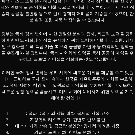
학적 리스크 또한 증가하고 있습니다. 이러한 국제 정세 변화는 한국 경
제와 안보에도 큰 영향을 미칠 것으로 예상됩니다. 특히, 에너지 가격 상
승과 공급망 불안정 등으로 인해 경제적 어려움이 가중될 수 있으며, 안
보 환경 또한 더욱 복잡해질 수 있습니다.
정부는 국제 정세 변화에 대한 면밀한 분석과 함께, 외교적 노력을 강화
하여 한반도 평화와 안정을 유지하기 위해 노력해야 합니다. 또한, 경제
안보 강화를 위해 핵심 기술 확보와 공급망 다변화 등 다각적인 정책들
을 추진해야 할 것입니다. 국제 사회와의 협력을 통해 공동의 이익을 추
구하고, 글로벌 리더십을 강화하는 것도 중요합니다.
이러한 국제 정세 변화는 우리 사회에 새로운 기회를 제공할 수도 있습
니다. 급변하는 국제 질서 속에서 한국은 자유민주주의 가치를 수호하
고, 국제 사회의 책임 있는 일원으로서 역할을 수행해야 합니다. 또한,
새로운 성장 동력을 발굴하고, 미래 사회에 대비하기 위한 노력을 지속
해야 할 것입니다.
C국과 D국 간의 갈등 격화: 국제적 긴장 고조
지정학적 리스크 증가: 한반도 안보 불안
에너지 가격 상승 및 공급망 불안정: 경제적 어려움 가중
외교적 노력 강화: 한반도 평화 유지