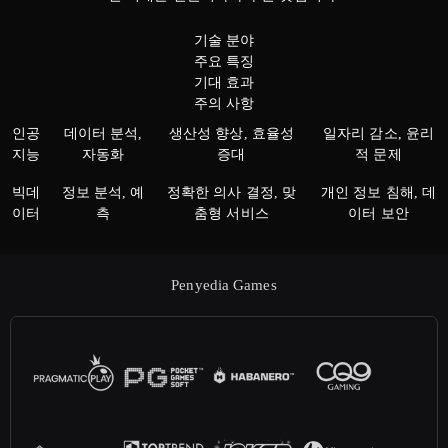
기술 분야
주요 특징
기대 효과
주의 사항
인공
데이터 분석,
생산성 향상, 효율성
일자리 감소, 윤리
지능
자동화
증대
적 문제
빅데
정보 분석, 예
정확한 의사 결정, 맞
개인 정보 침해, 데
이터
측
춤형 서비스
이터 보안
Penyedia Games