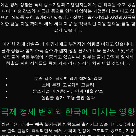
이번 경제 상황은 특히 중소기업과 자영업자들에게 큰 타격을 주고 있습
니다. 매출 감소와 자금난 등으로 인해 폐업하는 기업들이 늘어나고 있
으며, 실업률 또한 증가하고 있습니다. 정부는 중소기업과 자영업자들을
위한 금융 지원 확대와 세제 혜택 제공 등 적극적인 지원 정책을 펼칠 필
요가 있습니다.
이러한 경제 상황은 가계 경제에도 부정적인 영향을 미치고 있습니다.
물가 상승과 함께 소득 감소가 겹쳐 생활 물가가 더욱 높아지고 있으며,
시민들의 생활 부담이 가중되고 있습니다. 정부는 물가 안정과 일자리
창출을 위한 정책들을 통해 가계 경제 안정에 힘써야 할 것입니다.
수출 감소: 글로벌 경기 침체의 영향
소비 부진: 고물가와 고금리
중소기업 어려움: 자금난과 매출 감소
실업률 증가: 고용 불안 심화
국제 정세 변화와 한국에 미치는 영향
최근 국제 정세는 예측 불가능한 방향으로 흘러가고 있습니다. C국과 D
국 간의 갈등이 격화되면서 국제 사회의 긴장이 고조되고 있으며, 지정