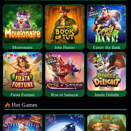
Moleionaire
John Hunter
Empty the Bank
Fiesta Fortune
Rise of Samurai
Jungle Delight
Hot Games