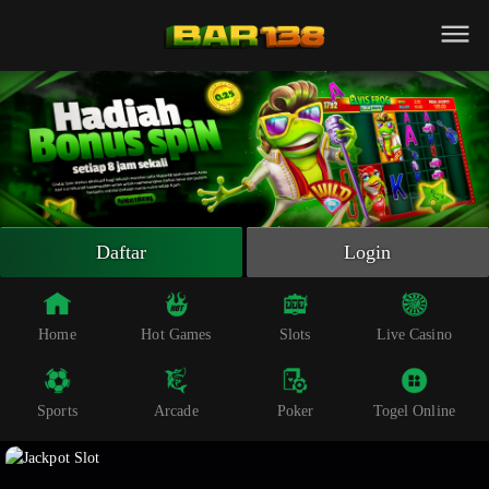
Beranda
Slot Online
Live Casino
Sportsbook
Arcade
Togel Online
Daftar
Login
Poker
Whatsapp
Home
Hot Games
Slots
Live Casino
Telegram
Sports
Arcade
Poker
Togel Online
Livechat