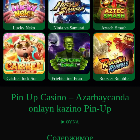
Lucky Neko
Ninja vs Samurai
Aztech Smash
Caishen luck Spread
Frightening Frankie
Rooster Rumble
Pin Up Casino – Azərbaycanda
onlayn kazino Pin-Up
▶️ OYNA
Содержимое