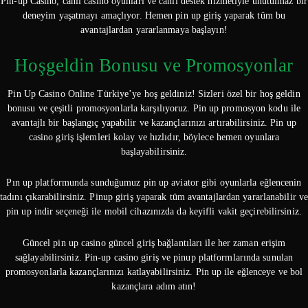
Pin-up Casino, canlı casino oyunları ve canlı destek hizmetiyle unutulmaz bir
deneyim yaşatmayı amaçlıyor. Hemen pin up giriş yaparak tüm bu
avantajlardan yararlanmaya başlayın!
Hoşgeldin Bonusu ve Promosyonlar
Pin Up Casino Online Türkiye’ye hoş geldiniz! Sizleri özel bir hoş geldin
bonusu ve çeşitli promosyonlarla karşılıyoruz. Pin up promosyon kodu ile
avantajlı bir başlangıç yapabilir ve kazançlarınızı artırabilirsiniz. Pin up
casino giriş işlemleri kolay ve hızlıdır, böylece hemen oyunlara
başlayabilirsiniz.
Pın up platformunda sunduğumuz pin up aviator gibi oyunlarla eğlencenin
tadını çıkarabilirsiniz. Pinup giriş yaparak tüm avantajlardan yararlanabilir v
pin up indir seçeneği ile mobil cihazınızda da keyifli vakit geçirebilirsiniz.
Güncel pin up casino güncel giriş bağlantıları ile her zaman erişim
sağlayabilirsiniz. Pin-up casino giriş ve pinup platformlarında sunulan
promosyonlarla kazançlarınızı katlayabilirsiniz. Pin up ile eğlenceye ve bol
kazançlara adım atın!