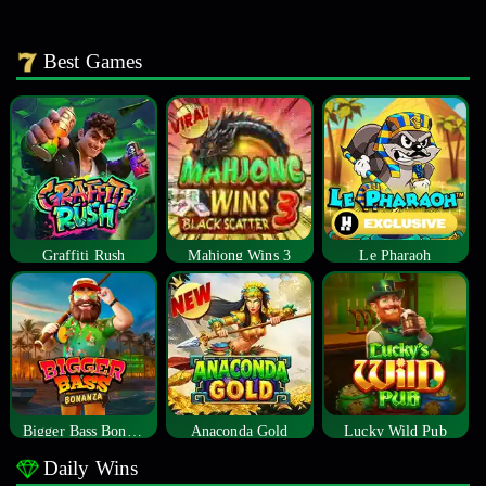
Best Games
Graffiti Rush
Mahjong Wins 3
Le Pharaoh
Bigger Bass Bonanza
Anaconda Gold
Lucky Wild Pub
Daily Wins