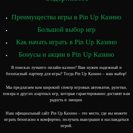
Преимущества игры в Pin Up Казино
Большой выбор игр
Как начать играть в Pin Up Казино
Бонусы и акции в Pin Up Казино
В поисках лучшего онлайн-казино? Вам нужен надежный и
безопасный партнер для игры? Тогда Pin Up Казино – ваш выбор!
Мы предлагаем вам широкий спектр игровых автоматов, рулетки,
покера и других азартных игр, которые гарантированно доставят вам
радость и эмоции.
Наш официальный сайт Pin Up Казино – это место, где вы можете
играть безопасно и комфортно, получать выигрыши и наслаждаться
игрой.