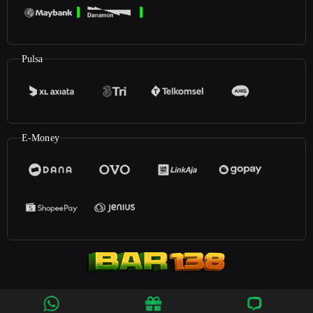
Pulsa
E-Money
©2026
Bar138
. All rights reserved | 18+