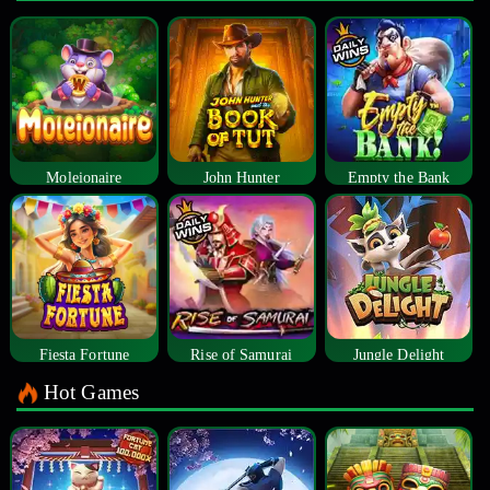
Moleionaire
John Hunter
Empty the Bank
Fiesta Fortune
Rise of Samurai
Jungle Delight
Hot Games