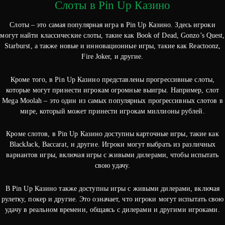
Слоты в Pin Up Казино
Слоты – это самая популярная игра в Pin Up Казино. Здесь игроки
могут найти классические слоты, такие как Book of Dead, Gonzo’s Quest,
Starburst, а также новые и инновационные игры, такие как Reactoonz,
Fire Joker, и другие.
Кроме того, в Pin Up Казино представлены прогрессивные слоты,
которые могут принести игрокам огромные выигры. Например, слот
Mega Moolah – это один из самых популярных прогрессивных слотов в
мире, который может принести игрокам миллионы рублей.
Кроме слотов, в Pin Up Казино доступны карточные игры, такие как
BlackJack, Baccarat, и другие. Игроки могут выбрать из различных
вариантов игры, включая игры с живыми дилерами, чтобы испытать
свою удачу.
В Pin Up Казино также доступны игры с живыми дилерами, включая
рулетку, покер и другие. Это означает, что игроки могут испытать свою
удачу в реальном времени, общаясь с дилерами и другими игроками.