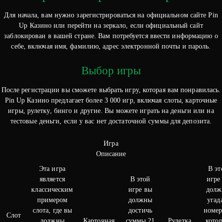
Для начала, вам нужно зарегистрироваться на официальном сайте Pin
Up Казино или перейти на зеркало, если официальный сайт
заблокирован в вашей стране. Вам потребуется ввести информацию о
себе, включая имя, фамилию, адрес электронной почты и пароль.
Выбор игры
После регистрации вы сможете выбрать игру, которая вам понравилась.
Pin Up Казино предлагает более 3 000 игр, включая слоты, карточные
игры, рулетку, бинго и другие. Вы можете играть на деньги или на
тестовые деньги, если у вас нет достаточной суммы для депозита.
Игра
Описание
Эта игра
В эт
является
В этой
игре
классическим
игре вы
дол
примером
должны
угад
слота, где вы
достичь
номер
Слот
должны
Карточная
суммы 21
Рулетка
кото