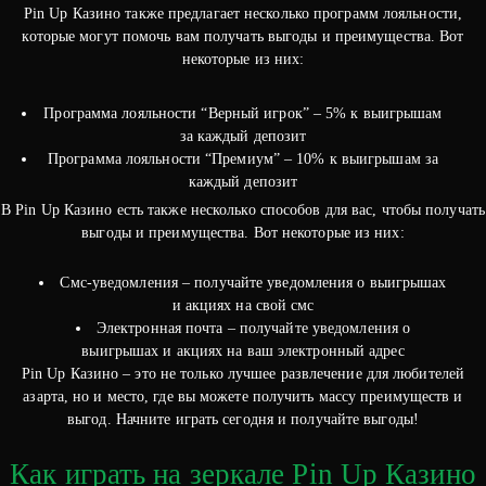
Pin Up Казино также предлагает несколько программ лояльности,
которые могут помочь вам получать выгоды и преимущества. Вот
некоторые из них:
Программа лояльности “Верный игрок” – 5% к выигрышам
за каждый депозит
Программа лояльности “Премиум” – 10% к выигрышам за
каждый депозит
В Pin Up Казино есть также несколько способов для вас, чтобы получать
выгоды и преимущества. Вот некоторые из них:
Смс-уведомления – получайте уведомления о выигрышах
и акциях на свой смс
Электронная почта – получайте уведомления о
выигрышах и акциях на ваш электронный адрес
Pin Up Казино – это не только лучшее развлечение для любителей
азарта, но и место, где вы можете получить массу преимуществ и
выгод. Начните играть сегодня и получайте выгоды!
Как играть на зеркале Pin Up Казино