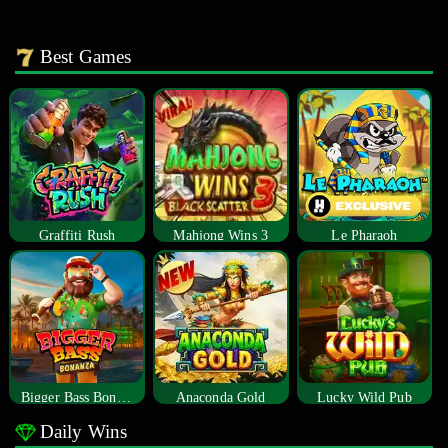
Best Games
Graffiti Rush
Mahjong Wins 3
Le Pharaoh
Bigger Bass Bonanza
Anaconda Gold
Lucky Wild Pub
Daily Wins