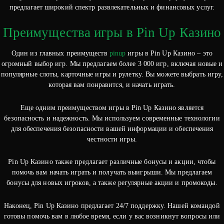
предлагает широкий спектр развлекательных и финансовых услуг.
Преимущества игры в Pin Up Казино
Один из главных преимуществ
pinup
игры в Pin Up Казино – это
огромный выбор игр. Мы предлагаем более 3 000 игр, включая новые и
популярные слоты, карточные игры и рулетку. Вы можете выбрать игру,
которая вам понравится, и начать играть.
Еще одним преимуществом игры в Pin Up Казино является
безопасность и надежность. Мы используем современные технологии
для обеспечения безопасности вашей информации и обеспечения
честности игры.
Pin Up Казино также предлагает различные бонусы и акции, чтобы
помочь вам начать играть и получать выигрыши. Мы предлагаем
бонусы для новых игроков, а также регулярные акции и промокоды.
Наконец, Pin Up Казино предлагает 24/7 поддержку. Нашей командой
готовы помочь вам в любое время, если у вас возникнут вопросы или