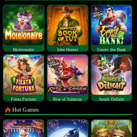
Moleionaire
John Hunter
Empty the Bank
Fiesta Fortune
Rise of Samurai
Jungle Delight
Hot Games