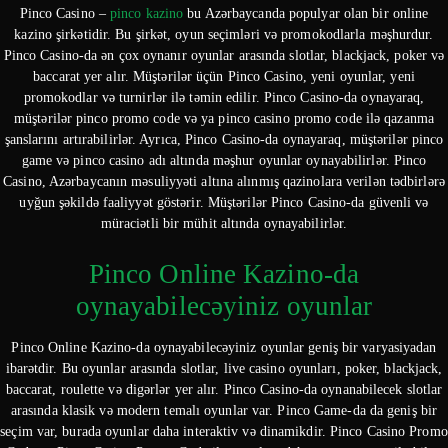
Pinco Casino –
pinco kazino
bu Azərbaycanda populyar olan bir online
kazino şirkətidir. Bu şirkət, oyun seçimləri və promokodlarla məşhurdur.
Pinco Casino-da ən çox oynanır oyunlar arasında slotlar, blackjack, poker və
baccarat yer alır. Müştərilər üçün Pinco Casino, yeni oyunlar, yeni
promokodlar və turnirlər ilə təmin edilir. Pinco Casino-da oynayaraq,
müştərilər pinco promo code və ya pinco casino promo code ilə qazanma
şanslarını artırabilirlər. Ayrıca, Pinco Casino-da oynayaraq, müştərilər pinco
game və pinco casino adı altında məşhur oyunlar oynayabilirlər. Pinco
Casino, Azərbaycanın məsuliyyəti altına alınmış qazinolara verilən tədbirlərə
uyğun şəkildə faaliyyət göstərir. Müştərilər Pinco Casino-da güvenli və
müraciətli bir mühit altında oynayabilirlər.
Pinco Online Kazino-da
oynayabilecəyiniz oyunlar
Pinco Online Kazino-da oynayabilecəyiniz oyunlar geniş bir varyasiyadan
ibarətdir. Bu oyunlar arasında slotlar, live casino oyunları, poker, blackjack,
baccarat, roulette və digərlər yer alır. Pinco Casino-da oynanabilecek slotlar
arasında klasik və modern temalı oyunlar var. Pinco Game-da da geniş bir
seçim var, burada oyunlar daha interaktiv və dinamikdir. Pinco Casino Promo