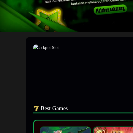
Best Games