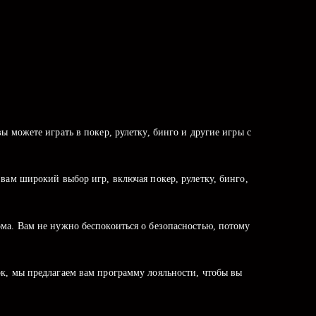
ы можете играть в покер, рулетку, бинго и другие игры с
 вам широкий выбор игр, включая покер, рулетку, бинго,
ма. Вам не нужно беспокоиться о безопасностью, потому
к, мы предлагаем вам программу лояльности, чтобы вы