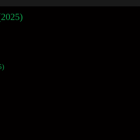
(2025)
5)