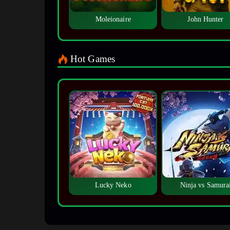
Moleionaire
John Hunter
Hot Games
Lucky Neko
Ninja vs Samura