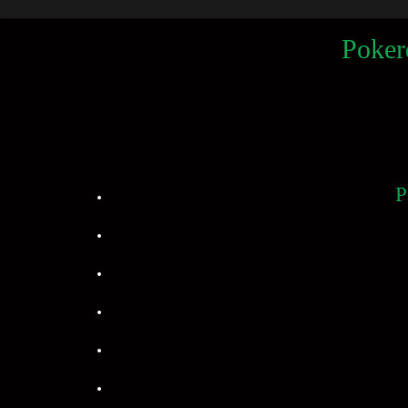
Poker
P