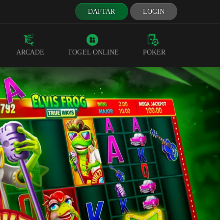
DAFTAR
LOGIN
ARCADE
TOGEL ONLINE
POKER