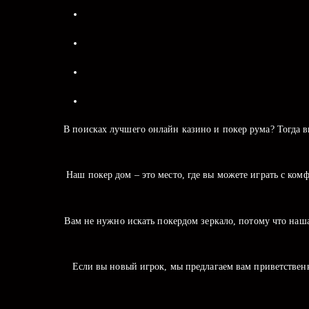
В поисках лучшего онлайн казино и покер рума? Тогда вы
Наш покер дом – это место, где вы можете играть с ком
Вам не нужно искать покердом зеркало, потому что наш
Если вы новый игрок, мы предлагаем вам приветствен