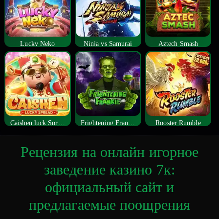
Lucky Neko
Ninja vs Samurai
Aztech Smash
Caishen luck Spread
Frightening Frankie
Rooster Rumble
Рецензия на онлайн игорное
заведение казино 7к:
официальный сайт и
предлагаемые поощрения