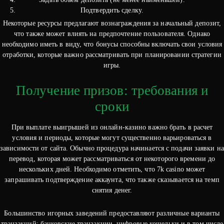
Подтвердить сделку.
Некоторые ресурсы предлагают вознаграждения за начальный депозит,
что также может влиять на предпочтение пользователя. Однако
необходимо иметь в виду, что бонусы способны включать свои условия
отработки, которые важно рассматривать при планировании стратегии
игры.
Получение призов: требования и
сроки
При выплате выигрышей из онлайн-казино важно брать в расчет
условия и периоды, которые могут существенно варьироваться в
зависимости от сайта. Обычно процедура начинается с подачи заявки на
перевод, которая может рассматриваться от некоторого времени до
нескольких дней. Необходимо отметить, что 7k casino может
запрашивать подтверждение аккаунта, что также сказывается на темп
снятия денег.
Большинство игорных заведений предоставляют различные варианты
транзакций: банковские транзакции, цифровые кошельки и в том числе