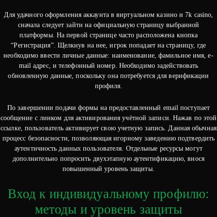
Для удачного оформления аккаунта в виртуальном казино и 7k casino,
сначала следует зайти на официальную страницу выбранной
платформы. На первой странице часто расположена кнопка
“Регистрация”. Щелкнув на нее, игрок попадает на страницу, где
необходимо ввести личные данные: наименование, фамильное имя, e-
mail адрес, и телефонный номер. Необходимо задействовать
обновленную данные, поскольку она потребуется для верификации
профиля.
По завершении подачи формы на предоставленный email поступает
сообщение с линком для активирования учётной записи. Нажав по этой
ссылке, пользователь активирует свою учетную запись. Данная обычная
процесс безопасности, позволяющая игорному заведению подтвердить
аутентичность данных пользователя. Отдельные ресурсы могут
дополнительно попросить двухэтапную аутентификацию, внося
повышенный уровень защиты.
Вход к индивидуальному профилю:
методы и уровень защиты