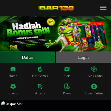
Beranda
Slot Online
Live Casino
Sportsbook
Arcade
Togel Online
Daftar
Login
Poker
Whatsapp
Home
Hot Games
Slots
Live Casino
Telegram
Sports
Arcade
Poker
Togel Online
Livechat