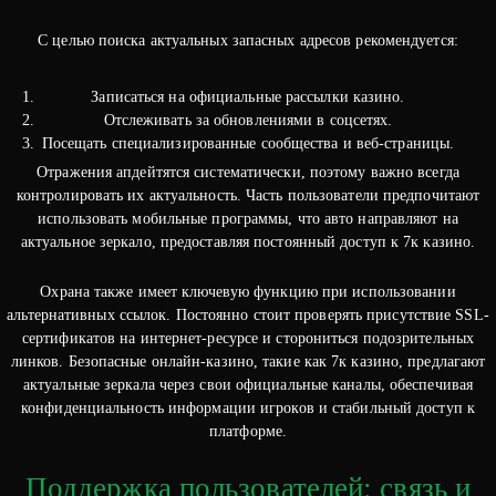
С целью поиска актуальных запасных адресов рекомендуется:
Записаться на официальные рассылки казино.
Отслеживать за обновлениями в соцсетях.
Посещать специализированные сообщества и веб-страницы.
Отражения апдейтятся систематически, поэтому важно всегда
контролировать их актуальность. Часть пользователи предпочитают
использовать мобильные программы, что авто направляют на
актуальное зеркало, предоставляя постоянный доступ к 7к казино.
Охрана также имеет ключевую функцию при использовании
альтернативных ссылок. Постоянно стоит проверять присутствие SSL-
сертификатов на интернет-ресурсе и сторониться подозрительных
линков. Безопасные онлайн-казино, такие как 7к казино, предлагают
актуальные зеркала через свои официальные каналы, обеспечивая
конфиденциальность информации игроков и стабильный доступ к
платформе.
Поддержка пользователей: связь и