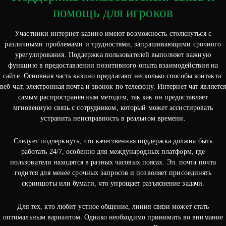
помощь для игроков
Участники интернет-казино имеют возможность столкнуться с
различными проблемами и трудностями, запрашивающими срочного
урегулирования. Поддержка пользователей выполняет важную
функцию в предоставлении позитивного опыта взаимодействия на
сайте. Основная часть казино предлагают несколько способы контакта:
веб-чат, электронная почта и звонок по телефону. Интернет чат являетс
самым распространённым методом, так как он предоставляет
мгновенную связь с сотрудником, который может ассистировать
устранить неисправность в реальном времени.
Следует подчеркнуть, что качественная поддержка должна быть
работать 24/7, особенно для международных платформ, где
пользователи находятся в разных часовых поясах. Эл. почта почта
годится для менее срочных запросов и позволяет присоединять
скриншоты или бумаги, что упрощает разъяснение задачи.
Для тех, кто любит устное общение, линия связи может стать
оптимальным вариантом. Однако необходимо принимать во внимание