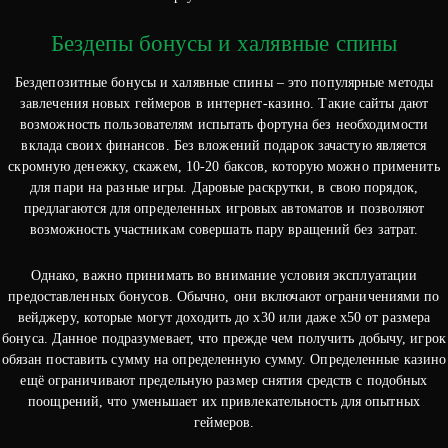
Бездепы бонусы и халявные спины
Бездепозитные бонусы и халявные спины – это популярные методы
завлечения новых геймеров в интернет-казино. Такие сайты дают
возможность пользователям испытать фортуна без необходимости
вклада своих финансов. Без вложений подарок зачастую является
скромную денежку, скажем, 10-20 баксов, которую можно применить
для пари на разные игры. Даровые раскрутки, в свою порядок,
предлагаются для определенных игровых автоматов и позволяют
возможность участникам совершать пару вращений без затрат.
Однако, важно принимать во внимание условия эксплуатации
предоставленных бонусов. Обычно, они включают ограничениями по
вейджеру, которые могут доходить до x30 или даже x50 от размера
бонуса. Данное подразумевает, что прежде чем получить добычу, игрок
обязан поставить сумму на определенную сумму. Определенные казино
ещё ограничивают предельную размер снятия средств с подобных
поощрений, что уменьшает их привлекательность для опытных
геймеров.