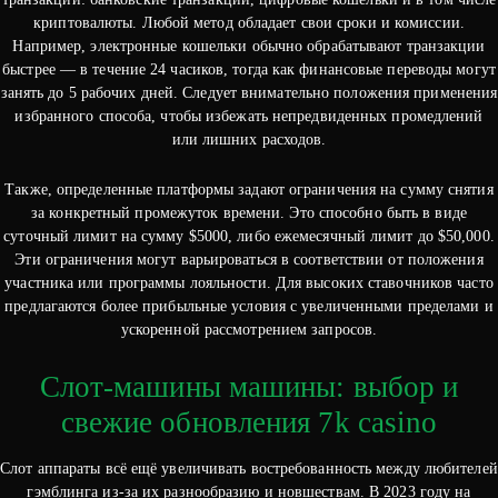
криптовалюты. Любой метод обладает свои сроки и комиссии.
Например, электронные кошельки обычно обрабатывают транзакции
быстрее — в течение 24 часиков, тогда как финансовые переводы могут
занять до 5 рабочих дней. Следует внимательно положения применения
избранного способа, чтобы избежать непредвиденных промедлений
или лишних расходов.
Также, определенные платформы задают ограничения на сумму снятия
за конкретный промежуток времени. Это способно быть в виде
суточный лимит на сумму $5000, либо ежемесячный лимит до $50,000.
Эти ограничения могут варьироваться в соответствии от положения
участника или программы лояльности. Для высоких ставочников часто
предлагаются более прибыльные условия с увеличенными пределами и
ускоренной рассмотрением запросов.
Слот-машины машины: выбор и
свежие обновления 7k casino
Слот аппараты всё ещё увеличивать востребованность между любителей
гэмблинга из-за их разнообразию и новшествам. В 2023 году на