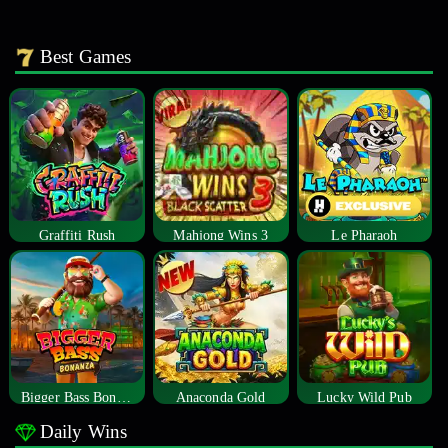
Best Games
Graffiti Rush
Mahjong Wins 3
Le Pharaoh
Bigger Bass Bonanza
Anaconda Gold
Lucky Wild Pub
Daily Wins