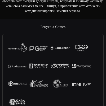
обеспечивает быстрый доступ к играм, бонусам и личному кабинету.
Установка занимает менее 5 минут, а приложение автоматически
обходит блокировки, заменяя зеркало.
Penyedia Games