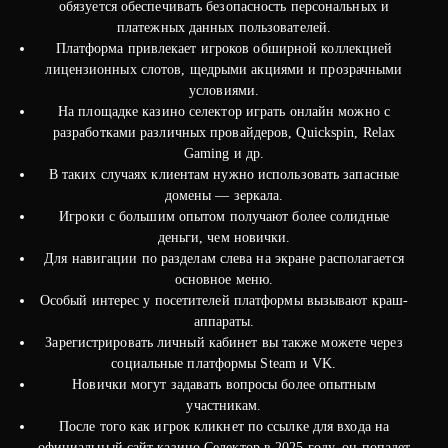
обязуется обеспечивать безопасность персональных и
платежных данных пользователей.
Платформа привлекает игроков обширной коллекцией
лицензионных слотов, щедрыми акциями и прозрачными
условиями.
На площадке казино селектор играть онлайн можно с
разработками различных провайдеров, Quickspin, Relax
Gaming и др.
В таких случаях клиентам нужно использовать запасные
домены — зеркала.
Игроки с большим опытом получают более солидные
деньги, чем новички.
Для навигации по разделам слева на экране располагается
основное меню.
Особый интерес у посетителей платформы вызывают краш-
аппараты.
Зарегистрировать личный кабинет вы также можете через
социальные платформы Steam и VK.
Новички могут задавать вопросы более опытным
участникам.
После того как игрок кликнет по ссылке для входа на
официальный сайт казино Селектор в 2025 году, он попадет