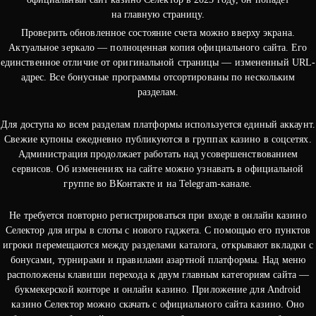
на главную страницу.
Проверить обновленное состояние счета можно вверху экрана.
Актуальное зеркало — полноценная копия официального сайта. Его
единственное отличие от оригинальной страницы — измененный URL-
адрес. Все бонусные программы отсортированы по нескольким
разделам.
Для доступа ко всем разделам платформы используется единый аккаунт.
Свежие купоны ежедневно публикуются в группах казино в соцсетях.
Администрация продолжает работать над усовершенствованием
сервисов. Об изменениях на сайте можно узнавать в официальной
группе во ВКонтакте и на Telegram-канале.
Не требуется повторно регистрироваться при входе в онлайн казино
Селектор для игры в слоты с нового гаджета. С помощью его пунктов
игроки перемещаются между разделами каталога, открывают вкладки с
бонусами, турнирами и правилами азартной платформы. Над меню
расположены клавиши перехода к двум главным категориям сайта —
букмекерской конторе и онлайн казино. Приложение для Android
казино Селектор можно скачать с официального сайта казино. Оно