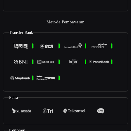
Metode Pembayaran
Transfer Bank
Pulsa
E-Money