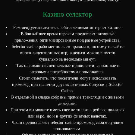
Казино селектор
Рекомендуется следить за обновлениями интернет казино.
В ближайшее время игрокам представят нативные
приложения, оптимизированные под разные устройства.
Selector casino работает по всем правилам, поэтому на сайте
много лицензионных игр, а деньги можно вывести
буквально за несколько минут.
Так называются специальные привилегии, связанные с
игровыми потребностями пользователя.
Стоит отметить, что посетители могут использовать
промокод при наличии других активных бонусов в Selector
Casino.
В отдельной вкладке собраны прямые трансляции с живыми
дилерами.
При этом вы можете иметь счет не только в рублях, долларах
или евро, но и в других фиатных валютах.
Часто предоставляет selector casino промокод своим лучшим
пользователям.