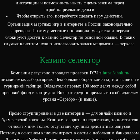
инструкции и возможность начать с демо-режима перед
игрой на реальные деньги.
Чтобы открыть его, потребуется сделать пару действий.
Организация азартных игр в интернете в России законодательно
запрещена. Поэтому местные поставщики услуг связи нередко
блокируют доступ к казино Селектор по основной ссылке. В таких
случаях клиентам нужно использовать запасные домены — зеркала.
Казино селектор
Компании регулярно проводят проверки ГСЧ в
https://ihnk.ru/
независимых лабораториях. Чем больше оборот клиента, тем выше он в
турнирной таблице. Обладатели первых 100 мест делят между собой
призовой фонд в конце дня. Возврат средств предлагается обладателям
уровня «Серебро» (и выше).
Промо сгруппированы в две категории — для онлайн казино и
букмекерской конторы. Если же говорить о недостатках, то посетители
относят к ним только отсутствие крупных депозитных бонусов.
Поэтому в основном клиенты играют в слоты с небольшим банкроллом.
Для входа в Selector Casino игроку нужно найти ссылку на рабочее