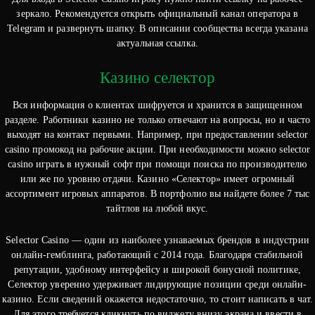
зеркало. Рекомендуется открыть официальный канал оператора в
Telegram и развернуть шапку. В описании сообщества всегда указана
актуальная ссылка.
Казино селектор
Вся информация о клиентах шифруется и хранится в защищенном
разделе. Работники казино не только отвечают на вопросы, но и часто
выходят на контакт первыми. Например, при предоставлении selector
casino промокод на рабочие акции. При необходимости можно selector
casino играть в нужный софт при помощи поиска по производителю
или же по уровню отдачи. Казино «Селектор» имеет огромный
ассортимент игровых аппаратов. В портфолио вы найдете более 7 тыс
тайтлов на любой вкус.
Selector Casino — один из наиболее узнаваемых брендов в индустрии
онлайн-гемблинга, работающий с 2014 года. Благодаря стабильной
репутации, удобному интерфейсу и широкой бонусной политике,
Селектор уверенно удерживает лидирующие позиции среди онлайн-
казино. Если сведений окажется недостаточно, то стоит написать в чат.
Для этого требуется кликнуть по виджету внизу экрана и ввести в