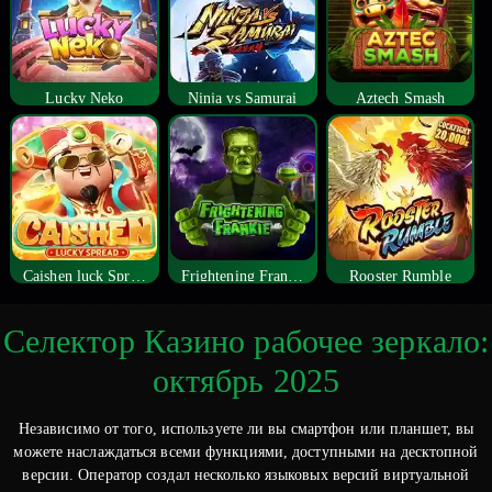
Lucky Neko
Ninja vs Samurai
Aztech Smash
Caishen luck Spread
Frightening Frankie
Rooster Rumble
Селектор Казино рабочее зеркало:
октябрь 2025
Независимо от того, используете ли вы смартфон или планшет, вы
можете наслаждаться всеми функциями, доступными на десктопной
версии. Оператор создал несколько языковых версий виртуальной