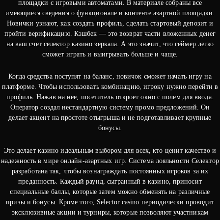
площадки с игровыми автоматами. В материале собраны все
имеющиеся сведения о функционале и контенте азартной площадки.
Новички узнают, как создать профиль, сделать стартовый депозит и
пройти верификацию. Кэшбек — это возврат части вложенных денег
на ваш счет селектор казино зеркала. А это значит, что геймер легко
сможет играть и выигрывать больше и чаще.
Когда средства поступят на баланс, новичок сможет начать игру на
платформе. Чтобы использовать комбинацию, игроку нужно перейти в
профиль. Нажав на нее, посетитель откроет окно с полем для ввода.
Оператор создал нестандартную систему промо предложений. Он
делает акцент на простоте отыгрыша и не подготавливает крупные
бонусы.
Это делает казино идеальным выбором для всех, кто ценит качество и
надежность в мире онлайн-азартных игр. Система лояльности Селектор
разработана так, чтобы вознаграждать постоянных игроков за их
преданность. Каждый раунд, сыгранный в казино, приносит
специальные баллы, которые затем можно обменять на различные
призы и бонусы. Кроме того, Selector casino периодически проводит
эксклюзивные акции и турниры, которые позволяют участникам