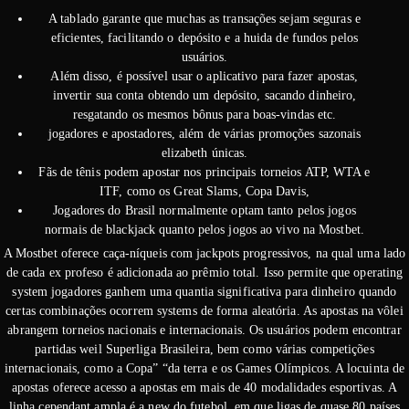
A tablado garante que muchas as transações sejam seguras e
eficientes, facilitando o depósito e a huida de fundos pelos
usuários.
Além disso, é possível usar o aplicativo para fazer apostas,
invertir sua conta obtendo um depósito, sacando dinheiro,
resgatando os mesmos bônus para boas-vindas etc.
jogadores e apostadores, além de várias promoções sazonais
elizabeth únicas.
Fãs de tênis podem apostar nos principais torneios ATP, WTA e
ITF, como os Great Slams, Copa Davis,
Jogadores do Brasil normalmente optam tanto pelos jogos
normais de blackjack quanto pelos jogos ao vivo na Mostbet.
A Mostbet oferece caça-níqueis com jackpots progressivos, na qual uma lado
de cada ex profeso é adicionada ao prêmio total. Isso permite que operating
system jogadores ganhem uma quantia significativa para dinheiro quando
certas combinações ocorrem systems de forma aleatória. As apostas na vôlei
abrangem torneios nacionais e internacionais. Os usuários podem encontrar
partidas weil Superliga Brasileira, bem como várias competições
internacionais, como a Copa” “da terra e os Games Olímpicos. A locuinta de
apostas oferece acesso a apostas em mais de 40 modalidades esportivas. A
linha cependant ampla é a new do futebol, em que ligas de quase 80 países