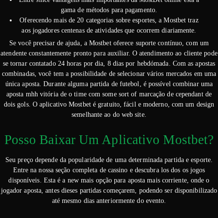
gama de métodos para pagamento.
Oferecendo mais de 20 categorias sobre esportes, a Mostbet traz
aos jogadores centenas de atividades que ocorrem diariamente.
Se você precisar de ajuda, a Mostbet oferece suporte contínuo, com um
atendente constantemente pronto para auxiliar. O atendimento ao cliente pode
se tornar contatado 24 horas por dia, 8 dias por hebdómada. Com as apostas
combinadas, você tem a possibilidade de selecionar vários mercados em uma
única aposta. Durante alguma partida de futebol, é possível combinar uma
aposta mhh vitória de o time com some sort of marcação de cependant de
dois gols. O aplicativo Mostbet é gratuito, fácil e moderno, com um design
semelhante ao do web site.
Posso Baixar Um Aplicativo Mostbet?
Seu preço depende da popularidade de uma determinada partida e esporte.
Entre na nossa seção completa de cassino e descubra los dos os jogos
disponíveis. Esta é a new mais opção para aposta mais corriente, onde o
jogador aposta, antes dieses partidas começarem, podendo ser disponibilizado
até mesmo dias anteriormente do evento.