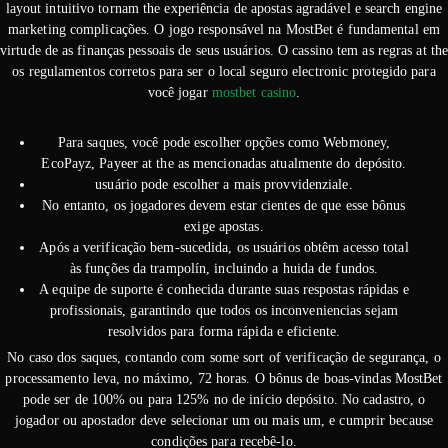
layout intuitivo tornam the experiência de apostas agradável e search engine
marketing complicações. O jogo responsável na MostBet é fundamental em
virtude de as finanças pessoais de seus usuários. O cassino tem as regras at th
os regulamentos corretos para ser o local seguro electronic protegido para
você jogar
mostbet casino
.
Para saques, você pode escolher opções como Webmoney,
EcoPayz, Payeer at the as mencionadas atualmente do depósito.
usuário pode escolher a mais provvidenziale.
No entanto, os jogadores devem estar cientes de que esse bônus
exige apostas.
Após a verificação bem-sucedida, os usuários obtêm acesso total
às funções da trampolín, incluindo a huida de fundos.
A equipe de suporte é conhecida durante suas respostas rápidas e
profissionais, garantindo que todos os inconveniencias sejam
resolvidos para forma rápida e eficiente.
No caso dos saques, contando com some sort of verificação de segurança, o
processamento leva, no máximo, 72 horas. O bônus de boas-vindas MostBet
pode ser de 100% ou para 125% no de início depósito. No cadastro, o
jogador ou apostador deve selecionar um ou mais um, e cumprir because
condições para recebê-lo.