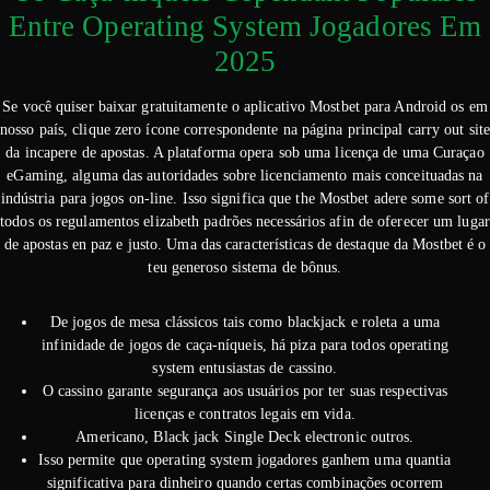
Entre Operating System Jogadores Em
2025
Se você quiser baixar gratuitamente o aplicativo Mostbet para Android os em
nosso país, clique zero ícone correspondente na página principal carry out site
da incapere de apostas. A plataforma opera sob uma licença de uma Curaçao
eGaming, alguma das autoridades sobre licenciamento mais conceituadas na
indústria para jogos on-line. Isso significa que the Mostbet adere some sort of
todos os regulamentos elizabeth padrões necessários afin de oferecer um lugar
de apostas en paz e justo. Uma das características de destaque da Mostbet é o
teu generoso sistema de bônus.
De jogos de mesa clássicos tais como blackjack e roleta a uma
infinidade de jogos de caça-níqueis, há piza para todos operating
system entusiastas de cassino.
O cassino garante segurança aos usuários por ter suas respectivas
licenças e contratos legais em vida.
Americano, Black jack Single Deck electronic outros.
Isso permite que operating system jogadores ganhem uma quantia
significativa para dinheiro quando certas combinações ocorrem