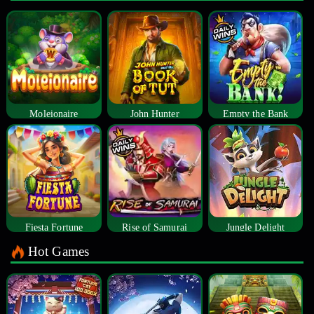
Moleionaire
John Hunter
Empty the Bank
Fiesta Fortune
Rise of Samurai
Jungle Delight
Hot Games