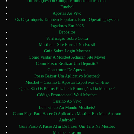
Informações Do Código Promocional Mostbet
Futebol
Apostas Ao Vivo
Os Caça-níqueis Também Populares Entre Operating-system
Jogadores Em 2025
Depósitos
Verificação Sobre Conta
Mostbet – Site Formal No Brasil
Guia Sobre Login Mostbet
Como Visitar A Mostbet Achacar Site Móvel
Como Posso Realizar Um Depósito?
Construtor De Apostas
Posso Baixar Um Aplicativo Mostbet?
Mostbet – Cassino E Apostas Esportivas On-line
Quais São Os Bônus Elizabeth Promoções Da Mostbet?
Código Promocional Weil Mostbet
Cassino Ao Vivo
Bem-vindo Ao Mundo Mostbets!
Como Faço Para Hacer O Aplicativo Mostbet Em Meu Aparato
Android?
Guia Passo A Passo Afin De Fazer Um Tiro Na Mostbet
Mostbets Casino