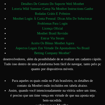
Detalhes De Contato Do Suporte Weil Mostbet
Loteria Wild Summer Camp Na Mostbet Instructions Ganhe
Rodadas Grátis E Prêmios
Mostbet Login À Conta Pessoal: Dicas Afin De Solucionar
Problemas Para Login
Licença Oficial
Mostbet Brasil Revisão
Entrar Via Steam
Aceite Os Bônus Mostbet Agora
Aspectos Legais Em Virtude De Apostadores No Brasil
Betting Company Mostbet”
desenvolvedores, além da possibilidade de se realizar um cadastro rápido.
Tudo isso dentro de uma plataforma bem fácil de navegar, tanto pelo pc
quanto por dispositivos móveis.
Para aqueles os quais estão no País brasileiro, os detalhes de
contato da Mostbet estão incluídos em tabela abaixo.
Assim, quando você intencionadamente na vitória sobre um time,
é preciso que um time vença em virtude de que sua aposta seja
bem-sucedida.