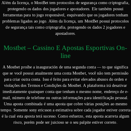
Além da licença, o MostBet tem protocolos de segurança como criptografia,
protegendo os dados dos jogadores e apostadores. Ele também possui
ferramentas para to jogo responsável, esquivando que os jogadores tenham
problemas ligados ao jogo. Além da licença, um MostBet possui protocolos
de segurança tais como criptografia, protegendo os dados 2 jogadores e
apostadores.
Mostbet – Cassino E Apostas Esportivas On-
line
A Mostbet proíbe a inauguración de uma segunda conta — to que significa
que se você possui atualmente uma conta Mostbet, você não tem permissão
para criar outra conta. Isso é feito para evitar elevados abusos do orden e
violações dos Termos e Condições da Mostbet. A plataforma irá desativar
imediatamente quaisquer conta que tenham o mesmo nome, endereço de e-
mail, número de telefone ou outras informações para identificação pessoal.
Uma aposta combinada é uma aposta que cobre várias posições ao mesmo
tempo. Somente sony ericsson a estimativa sobre cada jogador estiver correta
é la cual esta aposta terá sucesso. Como esfuerzo, esta aposta acarreta algum
risco, porém pode ser juicioso se o seu palpite estiver correto.