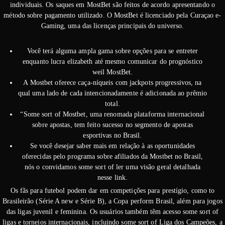
individuais. Os saques em MostBet são feitos de acordo apresentando o
método sobre pagamento utilizado. O MostBet é licenciado pela Curaçao e-
Gaming, uma das licenças principais do universo.
Você terá alguma ampla gama sobre opções para se entreter
enquanto lucra elizabeth até mesmo comunicar do prognóstico
weil MostBet.
A Mostbet oferece caça-níqueis com jackpots progressivos, na
qual uma lado de cada intencionadamente é adicionada ao prêmio
total.
“Some sort of Mostbet, uma renomada plataforma internacional
sobre apostas, tem feito sucesso no segmento de apostas
esportivas no Brasil.
Se você desejar saber mais em relação à as oportunidades
oferecidas pelo programa sobre afiliados da Mostbet no Brasil,
nós o convidamos some sort of ler uma visão geral detalhada
nesse link.
Os fãs para futebol podem dar em competições para prestígio, como to
Brasileirão (Série A new e Série B), a Copa perform Brasil, além para jogos
das ligas juvenil e feminina. Os usuários também têm acesso some sort of
ligas e torneios internacionais, incluindo some sort of Liga dos Campeões, a