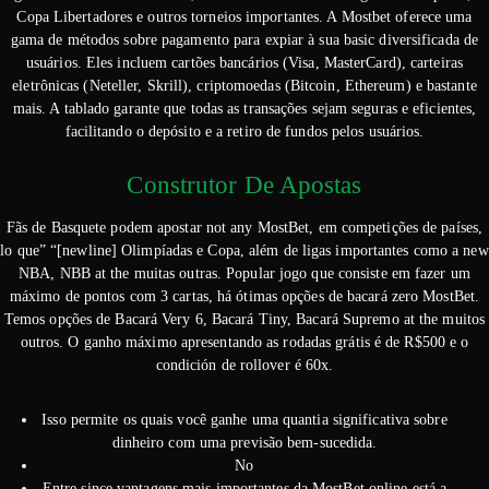
Copa Libertadores e outros torneios importantes. A Mostbet oferece uma
gama de métodos sobre pagamento para expiar à sua basic diversificada de
usuários. Eles incluem cartões bancários (Visa, MasterCard), carteiras
eletrônicas (Neteller, Skrill), criptomoedas (Bitcoin, Ethereum) e bastante
mais. A tablado garante que todas as transações sejam seguras e eficientes,
facilitando o depósito e a retiro de fundos pelos usuários.
Construtor De Apostas
Fãs de Basquete podem apostar not any MostBet, em competições de países,
lo que” “[newline] Olimpíadas e Copa, além de ligas importantes como a new
NBA, NBB at the muitas outras. Popular jogo que consiste em fazer um
máximo de pontos com 3 cartas, há ótimas opções de bacará zero MostBet.
Temos opções de Bacará Very 6, Bacará Tiny, Bacará Supremo at the muitos
outros. O ganho máximo apresentando as rodadas grátis é de R$500 e o
condición de rollover é 60x.
Isso permite os quais você ganhe uma quantia significativa sobre
dinheiro com uma previsão bem-sucedida.
No
Entre since vantagens mais importantes da MostBet online está a