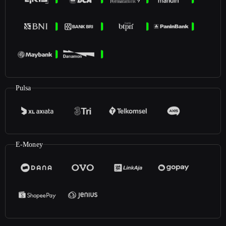
Pulsa
E-Money