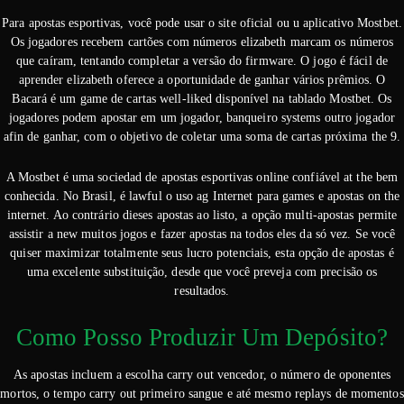
Para apostas esportivas, você pode usar o site oficial ou u aplicativo Mostbet.
Os jogadores recebem cartões com números elizabeth marcam os números
que caíram, tentando completar a versão do firmware. O jogo é fácil de
aprender elizabeth oferece a oportunidade de ganhar vários prêmios. O
Bacará é um game de cartas well-liked disponível na tablado Mostbet. Os
jogadores podem apostar em um jogador, banqueiro systems outro jogador
afin de ganhar, com o objetivo de coletar uma soma de cartas próxima the 9.
A Mostbet é uma sociedad de apostas esportivas online confiável at the bem
conhecida. No Brasil, é lawful o uso ag Internet para games e apostas on the
internet. Ao contrário dieses apostas ao listo, a opção multi-apostas permite
assistir a new muitos jogos e fazer apostas na todos eles da só vez. Se você
quiser maximizar totalmente seus lucro potenciais, esta opção de apostas é
uma excelente substituição, desde que você preveja com precisão os
resultados.
Como Posso Produzir Um Depósito?
As apostas incluem a escolha carry out vencedor, o número de oponentes
mortos, o tempo carry out primeiro sangue e até mesmo replays de momentos