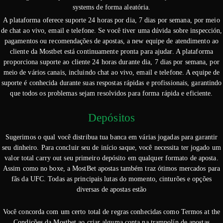
systems de forma aleatória.
A plataforma oferece suporte 24 horas por dia, 7 dias por semana, por meio
de chat ao vivo, email e telefone. Se você tiver uma dúvida sobre inspección,
pagamentos ou recomendações de apostas, a new equipe de atendimento ao
cliente da Mostbet está continuamente pronta para ajudar. A plataforma
proporciona suporte ao cliente 24 horas durante dia, 7 dias por semana, por
meio de vários canais, incluindo chat ao vivo, email e telefone. A equipe de
suporte é conhecida durante suas respostas rápidas e profissionais, garantindo
que todos os problemas sejam resolvidos para forma rápida e eficiente.
Depósitos
Sugerimos o qual você distribua tua banca em várias jogadas para garantir
seu dinheiro. Para concluir seu de início saque, você necessita ter jogado um
valor total carry out seu primeiro depósito em qualquer formato de aposta.
Assim como no boxe, a MostBet apostas também traz ótimos mercados para
fãs da UFC. Todas as principais lutas do momento, cinturões e opções
diversas de apostas estão
Você concorda com um certo total de regras conhecidas como Termos at the
Condições da Mostbet ao criar alguma conta na trampolín de apostas