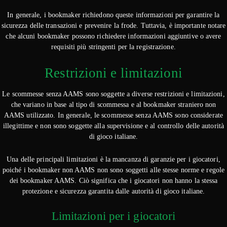
In generale, i bookmaker richiedono queste informazioni per garantire la
sicurezza delle transazioni e prevenire la frode. Tuttavia, è importante notare
che alcuni bookmaker possono richiedere informazioni aggiuntive o avere
requisiti più stringenti per la registrazione.
Restrizioni e limitazioni
Le scommesse senza AAMS sono soggette a diverse restrizioni e limitazioni,
che variano in base al tipo di scommessa e al bookmaker straniero non
AAMS utilizzato. In generale, le scommesse senza AAMS sono considerate
illegittime e non sono soggette alla supervisione e al controllo delle autorità
di gioco italiane.
Una delle principali limitazioni è la mancanza di garanzie per i giocatori,
poiché i bookmaker non AAMS non sono soggetti alle stesse norme e regole
dei bookmaker AAMS. Ciò significa che i giocatori non hanno la stessa
protezione e sicurezza garantita dalle autorità di gioco italiane.
Limitazioni per i giocatori