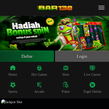
Beranda
Slot Online
Live Casino
Sportsbook
Arcade
Togel Online
Daftar
Login
Poker
Whatsapp
Home
Hot Games
Slots
Live Casino
Telegram
Sports
Arcade
Poker
Togel Online
Livechat