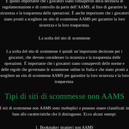
È quindi importante che i giocatori siano consapevoli della necessità di
regolamentazione e di controllo da parte dell’AAMS, al fine di garantire la
sicurezza e la trasparenza delle operazioni. È anche importante che i giocatori
siano pronti a scegliere un sito di scommesse AAMS per garantire la loro
sicurezza e la loro trasparenza.
La scelta del sito di scommesse
La scelta del sito di scommesse è quindi un’importante decisione per i
giocatori, che devono considerare la sicurezza e la trasparenza delle
operazioni. È importante che i giocatori siano consapevoli delle norme e
delle regole che governano le scommesse online in Italia e che siano pronti a
scegliere un sito di scommesse AAMS per garantire la loro sicurezza e la loro
trasparenza.
Tipi di siti di scommesse non AAMS
I siti di scommesse non AAMS sono molteplici e possono essere classificati in
base alle caratteristiche che li distinguono. Ecco alcuni esempi:
1. Bookmaker stranieri non AAMS