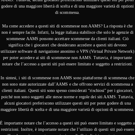
godere di una maggiore libertà di scelta e di una maggiore varietà di opzioni
di scommessa.
Ma come accedere a questi siti di scommesse non AAMS? La risposta è che
non è sempre facile. Infatti, la legge italiana stabilisce che solo le agenzie di
scommesse AAMS possono accettare scommesse da clienti italiani. Ciò
significa che i giocatori che desiderano accedere a questi siti devono
utilizzare software di navigazione anonimo o VPN (Virtual Private Network)
per poter accedere ai siti di scommesse non AAMS. Tuttavia, è importante
notare che l’accesso a questi siti può essere limitato e soggetto a restrizioni.
In sintesi, i siti di scommesse non AAMS sono piattaforme di scommessa che
non sono state autorizzate dall’AAMS e che offrono servizi di scommessa a
clienti italiani. Questi siti sono spesso considerati “rischiosi” per i giocatori,
poiché non sono soggetti alle stesse norme e regole dei siti AAMS. Tuttavia,
alcuni giocatori preferiscono utilizzare questi siti per poter godere di una
maggiore libertà di scelta e di una maggiore varietà di opzioni di scommessa.
È importante notare che l’accesso a questi siti può essere limitato e soggetto a
restrizioni. Inoltre, è importante notare che l’utilizzo di questi siti può essere