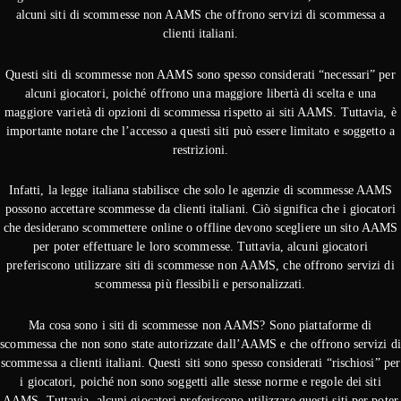
alcuni siti di scommesse non AAMS che offrono servizi di scommessa a
clienti italiani.
Questi siti di scommesse non AAMS sono spesso considerati “necessari” per
alcuni giocatori, poiché offrono una maggiore libertà di scelta e una
maggiore varietà di opzioni di scommessa rispetto ai siti AAMS. Tuttavia, è
importante notare che l’accesso a questi siti può essere limitato e soggetto a
restrizioni.
Infatti, la legge italiana stabilisce che solo le agenzie di scommesse AAMS
possono accettare scommesse da clienti italiani. Ciò significa che i giocatori
che desiderano scommettere online o offline devono scegliere un sito AAMS
per poter effettuare le loro scommesse. Tuttavia, alcuni giocatori
preferiscono utilizzare siti di scommesse non AAMS, che offrono servizi di
scommessa più flessibili e personalizzati.
Ma cosa sono i siti di scommesse non AAMS? Sono piattaforme di
scommessa che non sono state autorizzate dall’AAMS e che offrono servizi di
scommessa a clienti italiani. Questi siti sono spesso considerati “rischiosi” per
i giocatori, poiché non sono soggetti alle stesse norme e regole dei siti
AAMS. Tuttavia, alcuni giocatori preferiscono utilizzare questi siti per poter