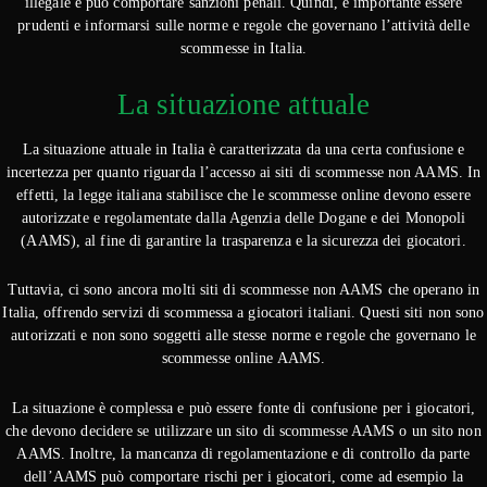
illegale e può comportare sanzioni penali. Quindi, è importante essere
prudenti e informarsi sulle norme e regole che governano l’attività delle
scommesse in Italia.
La situazione attuale
La situazione attuale in Italia è caratterizzata da una certa confusione e
incertezza per quanto riguarda l’accesso ai siti di scommesse non AAMS. In
effetti, la legge italiana stabilisce che le scommesse online devono essere
autorizzate e regolamentate dalla Agenzia delle Dogane e dei Monopoli
(AAMS), al fine di garantire la trasparenza e la sicurezza dei giocatori.
Tuttavia, ci sono ancora molti siti di scommesse non AAMS che operano in
Italia, offrendo servizi di scommessa a giocatori italiani. Questi siti non sono
autorizzati e non sono soggetti alle stesse norme e regole che governano le
scommesse online AAMS.
La situazione è complessa e può essere fonte di confusione per i giocatori,
che devono decidere se utilizzare un sito di scommesse AAMS o un sito non
AAMS. Inoltre, la mancanza di regolamentazione e di controllo da parte
dell’AAMS può comportare rischi per i giocatori, come ad esempio la