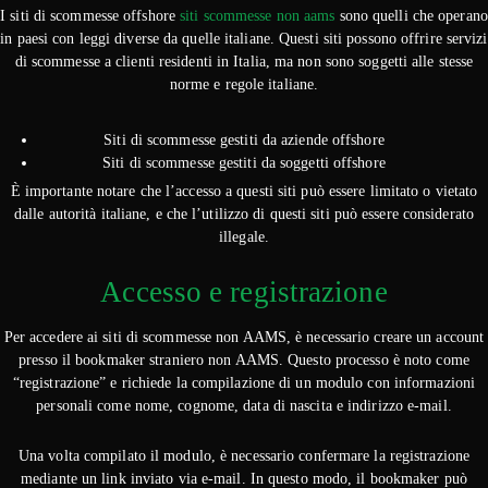
I siti di scommesse offshore
siti scommesse non aams
sono quelli che operano
in paesi con leggi diverse da quelle italiane. Questi siti possono offrire servizi
di scommesse a clienti residenti in Italia, ma non sono soggetti alle stesse
norme e regole italiane.
Siti di scommesse gestiti da aziende offshore
Siti di scommesse gestiti da soggetti offshore
È importante notare che l’accesso a questi siti può essere limitato o vietato
dalle autorità italiane, e che l’utilizzo di questi siti può essere considerato
illegale.
Accesso e registrazione
Per accedere ai siti di scommesse non AAMS, è necessario creare un account
presso il bookmaker straniero non AAMS. Questo processo è noto come
“registrazione” e richiede la compilazione di un modulo con informazioni
personali come nome, cognome, data di nascita e indirizzo e-mail.
Una volta compilato il modulo, è necessario confermare la registrazione
mediante un link inviato via e-mail. In questo modo, il bookmaker può