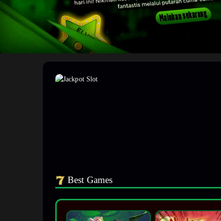
Best Games