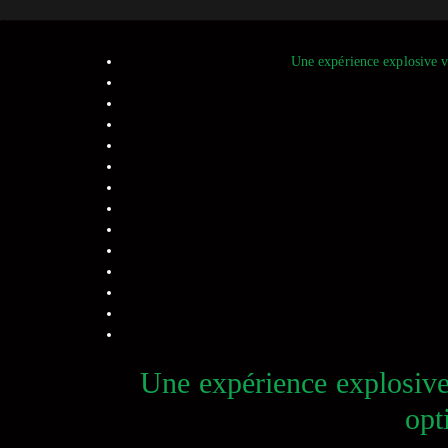
Une expérience explosive vo
Une expérience explosive 
opt