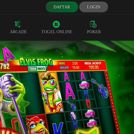
DAFTAR
LOGIN
ARCADE
TOGEL ONLINE
POKER