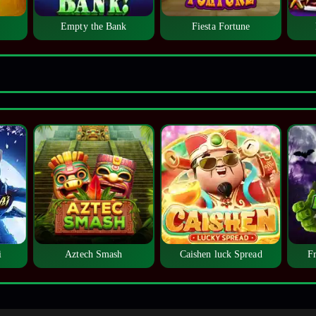
Empty the Bank
Fiesta Fortune
i
Aztech Smash
Caishen luck Spread
F