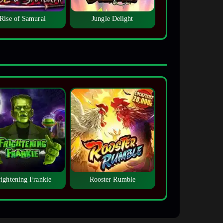
Rise of Samurai
Jungle Delight
rightening Frankie
Rooster Rumble