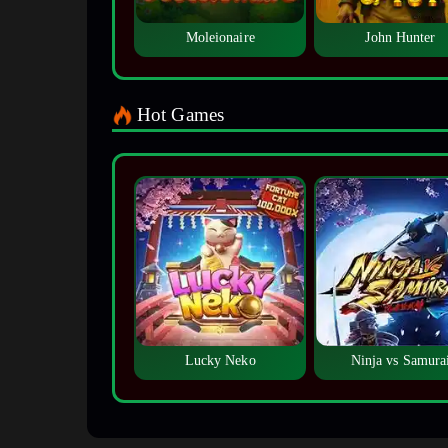
Moleionaire
John Hunter
Hot Games
Lucky Neko
Ninja vs Samura