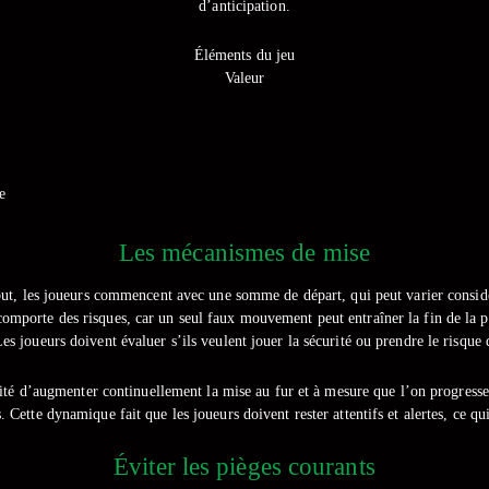
d’anticipation.
Éléments du jeu
Valeur
e
Les mécanismes de mise
ébut, les joueurs commencent avec une somme de départ, qui peut varier consid
ie comporte des risques, car un seul faux mouvement peut entraîner la fin de la
s joueurs doivent évaluer s’ils veulent jouer la sécurité ou prendre le risque
ilité d’augmenter continuellement la mise au fur et à mesure que l’on progress
s. Cette dynamique fait que les joueurs doivent rester attentifs et alertes, ce qu
Éviter les pièges courants