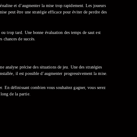
drénaline et d’augmenter la mise trop rapidement. Les joueurs
 mise peut être une stratégie efficace pour éviter de perdre des
t ou trop tard. Une bonne évaluation des temps de saut est
es chances de succès.
une analyse précise des situations de jeu. Une des stratégies
stallée, il est possible d’augmenter progressivement la mise.
er. En définissant combien vous souhaitez gagner, vous serez
long de la partie.