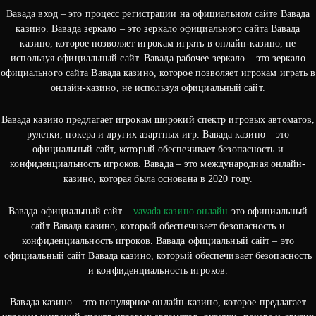
Вавада вход – это процесс регистрации на официальном сайте Вавада
казино. Вавада зеркало – это зеркало официального сайта Вавада
казино, которое позволяет игрокам играть в онлайн-казино, не
используя официальный сайт. Вавада рабочее зеркало – это зеркало
официального сайта Вавада казино, которое позволяет игрокам играть в
онлайн-казино, не используя официальный сайт.
Вавада казино предлагает игрокам широкий спектр игровых автоматов,
рулетки, покера и других азартных игр. Вавада казино – это
официальный сайт, который обеспечивает безопасность и
конфиденциальность игроков. Вавада – это международная онлайн-
казино, которая была основана в 2020 году.
Вавада официальный сайт –
vavada казино онлайн
это официальный
сайт Вавада казино, который обеспечивает безопасность и
конфиденциальность игроков. Вавада официальный сайт – это
официальный сайт Вавада казино, который обеспечивает безопасность
и конфиденциальность игроков.
Вавада казино – это популярное онлайн-казино, которое предлагает