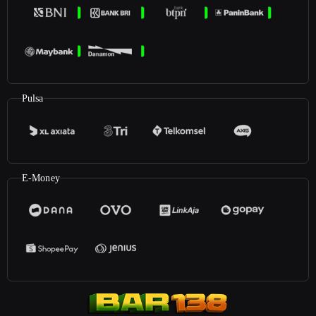
Pulsa
E-Money