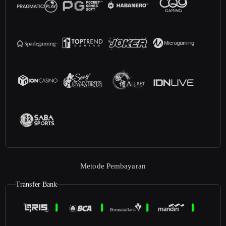
Metode Pembayaran
Transfer Bank